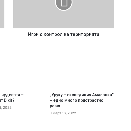
с
к
о
н
т
р
Игри с контрол на територията
о
л
н
а
т
е
р
и
т
а чудесата –
„Уруку – експедиция Амазонка“
о
 Dixit?
– едно много пристрастно
р
ревю
4, 2022
и
март 16, 2022
я
т
а