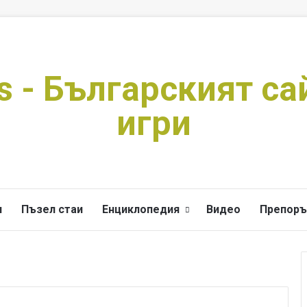
s - Българският са
игри
и
Пъзел стаи
Енциклопедия
Видео
Препоръ