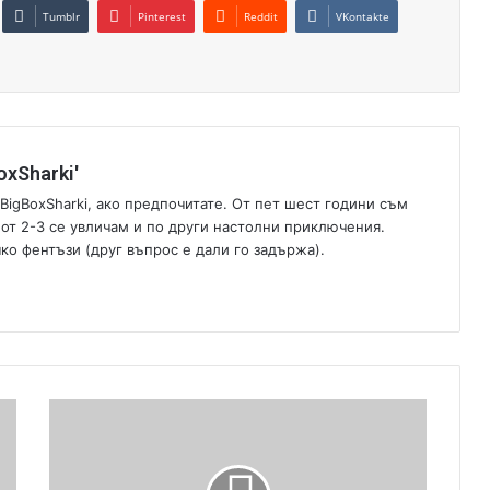
Tumblr
Pinterest
Reddit
VKontakte
xSharki'
 BigBoxSharki, ако предпочитате. От пет шест години съм
а от 2-3 се увличам и по други настолни приключения.
ко фентъзи (друг въпрос е дали го задържа).
И
г
р
и