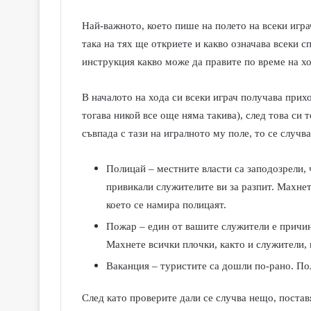
Най-важното, което пише на полето на всеки игра
така на тях ще откриете и какво означава всеки с
инструкция какво може да правите по време на хо
В началото на хода си всеки играч получава прихо
тогава никой все още няма такива), след това си т
съвпада с тази на игралното му поле, то се случв
Полицай – местните власти са заподозрели, ч
привикали служителите ви за разпит. Махнет
което се намира полицаят.
Пожар – един от вашите служители е причин
Махнете всички плочки, както и служители, 
Ваканция – туристите са дошли по-рано. По
След като проверите дали се случва нещо, постав