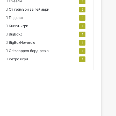
Пъзели
3
От геймъри за геймъри
2
Подкаст
2
Книги-игри
1
BigBoxZ
1
BigBoxNeverdie
1
Critshappen борд ревю
1
Ретро игри
1