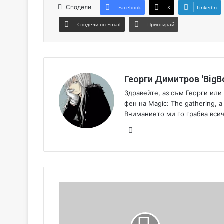
Сподели
Facebook
X
LinkedIn
Сподели по Email
Принтирай
Георги Димитров 'BigBo
Здравейте, аз съм Георги или
фен на Magic: The gathering, 
Вниманието ми го грабва всич
Fa
ce
bo
ok
Н
а
с
т