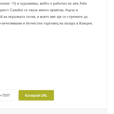
sonne <3) и художника, който е работил по нея John
щност Camden се оказа много приятна, бърза и
й на игралната сесия, в която вие ще се стремите да
й-печелившия и безчестен търговец на пазара в Камден.
Копирай URL