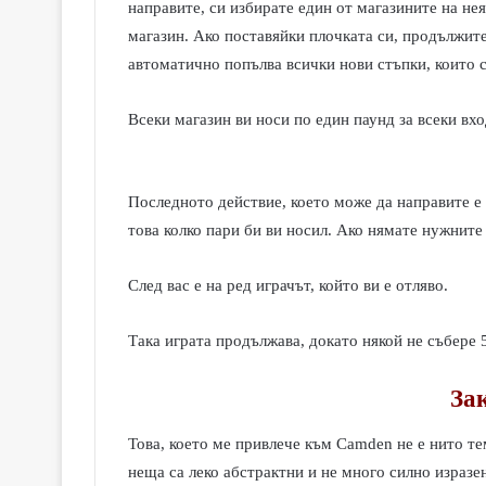
направите, си избирате един от магазините на нея
магазин. Ако поставяйки плочката си, продължите
автоматично попълва всички нови стъпки, които с
Всеки магазин ви носи по един паунд за всеки вхо
Последното действие, което може да направите е 
това колко пари би ви носил. Ако нямате нужните 
След вас е на ред играчът, който ви е отляво.
Така играта продължава, докато някой не събере 
За
Това, което ме привлече към Camden не е нито тем
неща са леко абстрактни и не много силно изразе