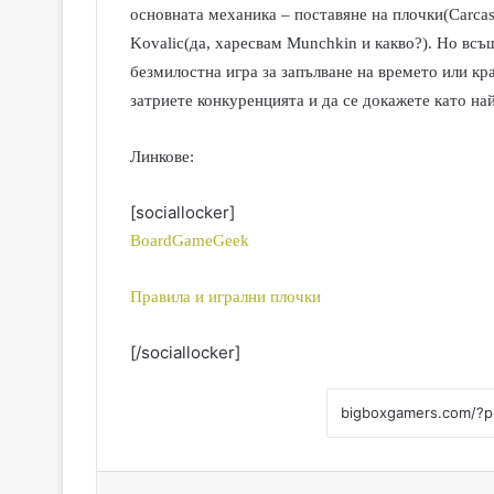
основната механика – поставяне на плочки(Carcas
Kovalic(да, харесвам Munchkin и какво?). Но всъ
безмилостна игра за запълване на времето или кра
затриете конкуренцията и да се докажете като на
Линкове:
[sociallocker]
BoardGameGeek
Правила и игрални плочки
[/sociallocker]