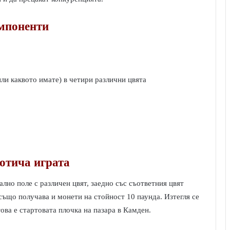
мпоненти
ли каквото имате) в четири различни цвята
отича играта
рално поле с различен цвят, заедно със съответния цвят
също получава и монети на стойност 10 паунда. Изтегля се
това е стартовата плочка на пазара в Камден.