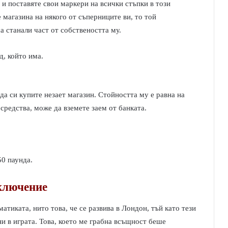
 и поставяте свои маркери на всички стъпки в този
 магазина на някого от съперниците ви, то той
а станали част от собствеността му.
д, който има.
да си купите незает магазин. Стойността му е равна на
средства, може да вземете заем от банката.
50 паунда.
ключение
атиката, нито това, че се развива в Лондон, тъй като тези
ни в играта. Това, което ме грабна всъщност беше