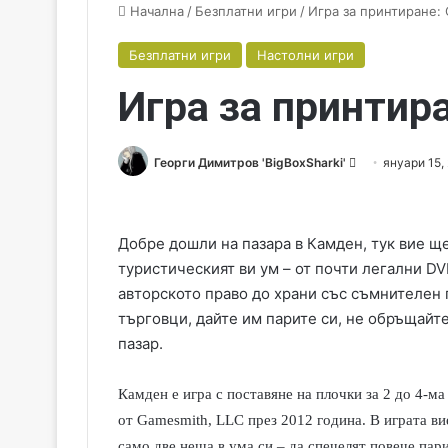
Начална
/
Безплатни игри
/
Игра за принтиране:
Безплатни игри
Настолни игри
Игра за принтир
Георги Димитров 'BigBoxSharki'
S
януари 15,
e
n
d
Добре дошли на пазара в Камден, тук вие щ
a
туристическият ви ум – от почти легални DVD
n
авторското право до храни със съмнителен 
e
търговци, дайте им парите си, не обръщайт
m
пазар.
a
i
Камден е игра с поставяне на плочки за 2 до 4-ма
l
от Gamesmith, LLC през 2012 година. В играта ви
само две неща в ума си – да спечелят повече пар