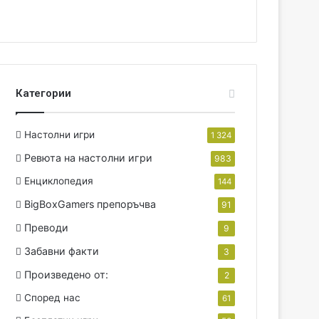
Категории
Настолни игри
1 324
Ревюта на настолни игри
983
Енциклопедия
144
BigBoxGamers препоръчва
91
Преводи
9
Забавни факти
3
Произведено от:
2
Според нас
61