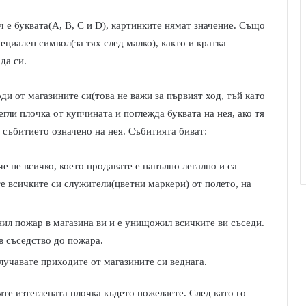
ч е буквата(А, В, С и D), картинките нямат значение. Също
пециален символ(за тях след малко), както и кратка
да си.
ди от магазините си(това не важи за първият ход, тъй като
егли плочка от купчината и поглежда буквата на нея, ако тя
а събитието означено на нея. Събитията биват:
е не всичко, което продавате е напълно легално и са
е всичките си служители(цветни маркери) от полето, на
ил пожар в магазина ви и е унищожил всичките ви съседи.
в съседство до пожара.
лучавате приходите от магазините си веднага.
яте изтеглената плочка където пожелаете. След като го