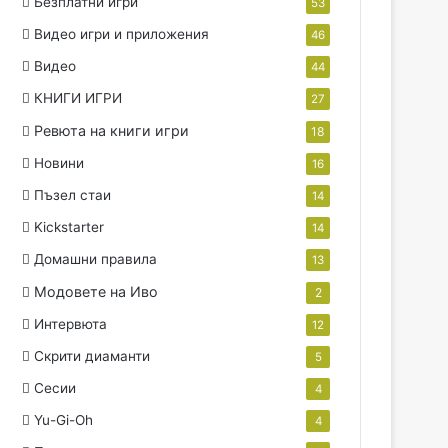
Безплатни игри
53
Видео игри и приложения
46
Видео
44
КНИГИ ИГРИ
27
Ревюта на книги игри
18
Новини
16
Пъзел стаи
14
Kickstarter
14
Домашни правила
13
Модовете на Иво
2
Интервюта
12
Скрити диаманти
5
Сесии
4
Yu-Gi-Oh
4