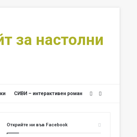
йт за настолни
ки
СИВИ – интерактивен роман
Switch skin
Търси за
Открийте ни във Facebook