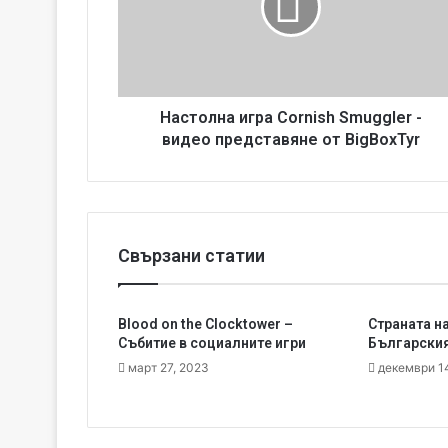
о
л
н
а
и
г
Настолна игра Cornish Smuggler -
р
видео представяне от BigBoxTyr
а
C
o
r
n
Свързани статии
i
s
h
Blood on the Clocktower –
Страната н
S
Събитие в социалните игри
Българският
m
u
март 27, 2023
декември 1
g
g
l