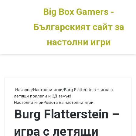
Big Box Gamers -
Българският сайт за
Меню
Switch skin
настолни игри
Начална
/
Настолни игри
/
Burg Flatterstein – игра с
летящи прилепи и 3Д замък!
Настолни игри
Ревюта на настолни игри
Burg Flatterstein –
игра с летящи