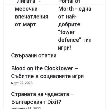
"Лигата" -
Portal of
e
o
u
Л
o
o
b
месечни
Morth - една
и
r
k
e
г
t
впечатления
от най-
а
a
от март
добрите
т
l
а
o
"tower
"
f
defence" тип
-
M
м
o
игри!
е
r
Свързани статии
с
t
е
h
ч
-
Blood on the Clocktower –
н
е
Събитие в социалните игри
и
д
в
н
март 27, 2023
п
а
е
о
Страната на чудесата –
ч
т
Българският Dixit?
а
н
т
а
декември 14, 2022