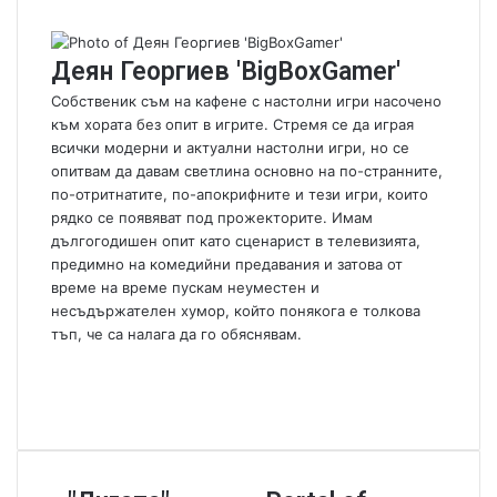
a
n
Деян Георгиев 'BigBoxGamer'
e
m
Собственик съм на кафене с настолни игри насочено
a
към хората без опит в игрите. Стремя се да играя
i
всички модерни и актуални настолни игри, но се
l
опитвам да давам светлина основно на по-странните,
по-отритнатите, по-апокрифните и тези игри, които
рядко се появяват под прожекторите. Имам
дългогодишен опит като сценарист в телевизията,
предимно на комедийни предавания и затова от
време на време пускам неуместен и
несъдържателен хумор, който понякога е толкова
тъп, че са налага да го обяснявам.
W
e
F
b
a
Y
s
c
o
i
e
u
t
b
T
"
P