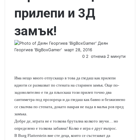
прилепи и 3Д
замък!
Деян
Георгиев 'BigBoxGamer'
S
март 28, 2016
e
0
2
отнема 2 минути
n
d
a
Има нещо много отпускащо в това да гледаш как прилепи
n
идиоти се размазват по стената на старинен замък. Още по-
e
задоволително е ти да пльоскаш този прилеп точно два
m
сантиметра под прозореца и да гледаш как бавно и безжизнено
a
се свалчва по стената, докато накрая не пада в малък ров пред
i
замъка.
l
Добре де, играта не е толкова брутална колкото звучи… но
определено е толкова забавна! Колко е игра е друг въпрос.
В Burg Flatterstein вие сте деца, които се състезават да