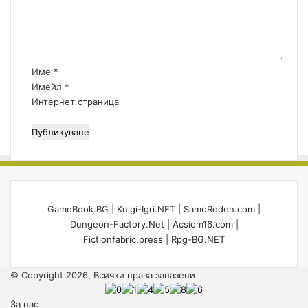
e
н
"
т
т
а
и
р
п
:
Име
*
и
*
Имейл
*
г
Интернет страница
р
и
!
GameBook.BG
|
Knigi-Igri.NET
|
SamoRoden.com
|
Dungeon-Factory.Net
|
Acsiom16.com
|
Fictionfabric.press
|
Rpg-BG.NET
© Copyright 2026, Всички права запазени
За нас