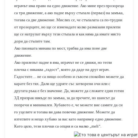
играчът има право на едно движение. Ако мине през прозореца
са три движение, а ако падне върху стъпало (перваз) на замъка,
тогава са две движение. Мислих се, че стъпалата са по-трудни
от прозорците, но ще се изненадате колко размазани прилепи
ще се натрупат върху тези стъпала и как няма да имате място
дори да стъпите там.
Ако пионката минава по мост, трябва да има поне две
движение.
Ако прилепът падне в яма, играчът не се движи, но тегли
плочка с някаква „гадост“, която да даде на друг играч.
Гадостите… не са нищо особено и съвсем спокойно можете да
карате без тях. Дали ще удряте със затворени очи или с
другата ръка е без значение. Да, можете да сложите един готин
3Д призрак някъде по замъка, за да пречите, но шансът да
попречи и минимален. Хубавото е, че можете вие самите да си
го уцелите и тогава ви дава повечко движение. Можете да
изтеглите и нещо хубаво за вас като например едно движение.
Като цяло, тези плочки са опция и са малко „meh“.