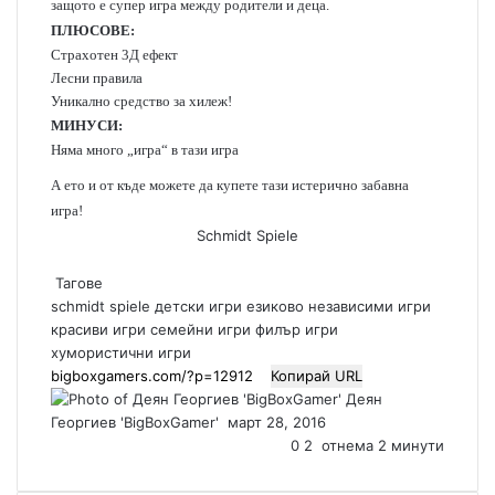
защото е супер игра между родители и деца.
ПЛЮСОВЕ:
Страхотен 3Д ефект
Лесни правила
Уникално средство за хилеж!
МИНУСИ:
Няма много „игра“ в тази игра
А ето и от къде можете да купете тази истерично забавна
игра!
Schmidt Spiele
Тагове
schmidt spiele
детски игри
езиково независими игри
красиви игри
семейни игри
филър игри
хумористични игри
Копирай URL
Деян
Георгиев 'BigBoxGamer'
S
март 28, 2016
e
0
2
отнема 2 минути
n
d