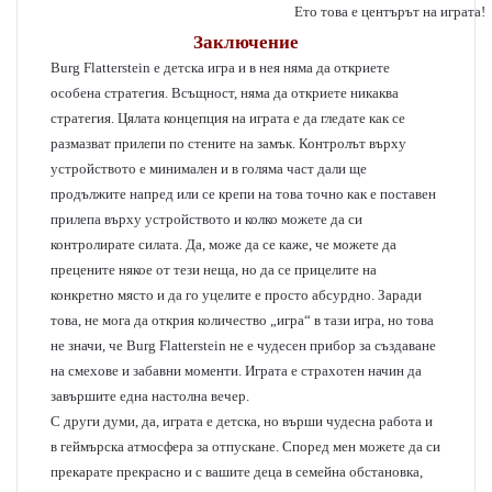
Ето това е центърът на играта!
Заключение
Burg Flatterstein е детска игра и в нея няма да откриете
особена стратегия. Всъщност, няма да откриете никаква
стратегия. Цялата концепция на играта е да гледате как се
размазват прилепи по стените на замък. Контролът върху
устройството е минимален и в голяма част дали ще
продължите напред или се крепи на това точно как е поставен
прилепа върху устройството и колко можете да си
контролирате силата. Да, може да се каже, че можете да
прецените някое от тези неща, но да се прицелите на
конкретно място и да го уцелитe е просто абсурдно. Заради
това, не мога да открия количество „игра“ в тази игра, но това
не значи, че Burg Flatterstein не е чудесен прибор за създаване
на смехове и забавни моменти. Играта е страхотен начин да
завършите една настолна вечер.
С други думи, да, играта е детска, но върши чудесна работа и
в геймърска атмосфера за отпускане. Според мен можете да си
прекарате прекрасно и с вашите деца в семейна обстановка,