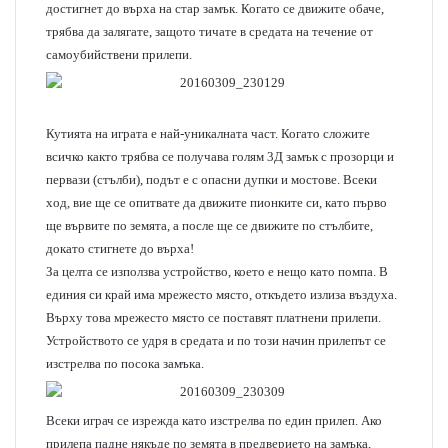
достигнет до върха на стар замък. Когато се движите обаче,
трябва да залягате, защото тичате в средата на течение от
самоубийствени прилепи.
Кутията на играта е най-уникалната част. Когато сложите
всичко както трябва се получава голям 3Д замък с прозорци и
первази (стълби), подът е с опасни дупки и мостове. Всеки
ход, вие ще се опитвате да движите пионките си, като първо
ще вървите по земята, а после ще се движите по стълбите,
докато стигнете до върха!
За целта се използва устройство, което е нещо като помпа. В
единия си край има мрежесто място, откъдето излиза въздуха.
Върху това мрежесто място се поставят платнени прилепи.
Устройството се удря в средата и по този начин прилепът се
изстрелва по посока замъка.
Всеки играч се изрежда като изстрелва по един прилеп. Ако
прилепа падне някъде по земята в предверието на замъка,