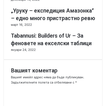
л
й
е
-
„Уруку – експедиция Амазонка“
н
д
– едно много пристрастно ревю
и
о
я
б
март 16, 2022
о
р
т
и
Tabannusi: Builders of Ur – За
м
т
феновете на екселски таблици
а
е
р
"
януари 24, 2022
т
t
o
w
e
Вашият коментар
r
Вашият имейл адрес няма да бъде публикуван.
d
Задължителните полета са отбелязани с
*
e
К
f
e
о
n
м
c
е