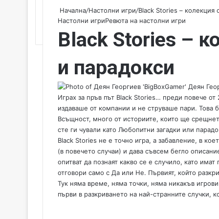
Начална
/
Настолни игри
/
Black Stories – колекция
Настолни игри
Ревюта на настолни игри
Black Stories – 
и парадокси
Деян Геор
Играх за пръв път Black Stories… преди повече от 
издаваше от компании и не струваше пари. Това бя
Всъщност, много от историите, които ще срещнете
сте ги чували като Любопитни загадки или парадо
Black Stories не е точно игра, а забавление, в ко
(в повечето случаи) и дава съвсем бегло описани
опитват да познаят какво се е случило, като имат
отговори само с Да или Не. Първият, който разкри
Тук няма време, няма точки, няма никакъв игрови
първи в разкриването на най-странните случки, ко