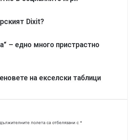
b
a
-
рският Dixit?
И
м
а
з
а“ – едно много пристрастно
а
ч
и
с
т
а феновете на екселски таблици
е
н
е
дължителните полета са отбелязани с
*