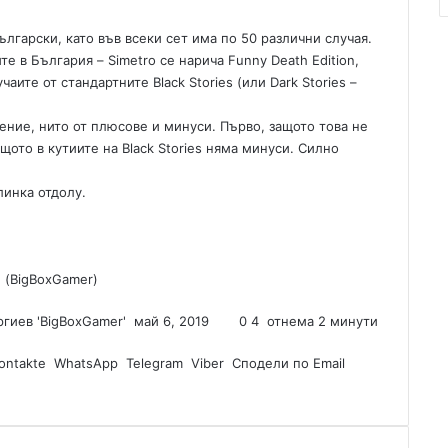
ългарски, като във всеки сет има по 50 различни случая.
е в България – Simetro се нарича Funny Death Edition,
аите от стандартните Black Stories (или Dark Stories –
ение, нито от плюсове и минуси. Първо, защото това не
ащото в кутиите на Black Stories няма минуси. Силно
линка отдолу.
 (BigBoxGamer)
гиев 'BigBoxGamer'
S
май 6, 2019
0
4
отнема 2 минути
e
ontakte
WhatsApp
Telegram
n
Viber
Сподели по Email
d
a
n
e