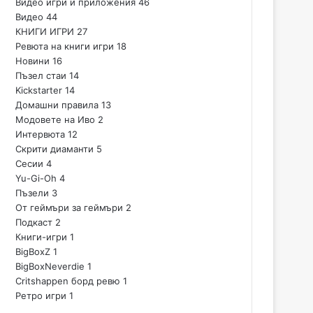
Видео игри и приложения
46
Видео
44
КНИГИ ИГРИ
27
Ревюта на книги игри
18
Новини
16
Пъзел стаи
14
Kickstarter
14
Домашни правила
13
Модовете на Иво
2
Интервюта
12
Скрити диаманти
5
Сесии
4
Yu-Gi-Oh
4
Пъзели
3
От геймъри за геймъри
2
Подкаст
2
Книги-игри
1
BigBoxZ
1
BigBoxNeverdie
1
Critshappen борд ревю
1
Ретро игри
1