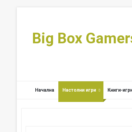
Big Box Gamer
Начална
Настолни игри
Книги-игр