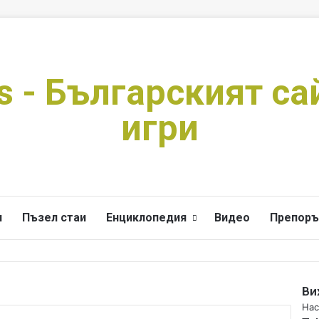
s - Българският са
игри
и
Пъзел стаи
Енциклопедия
Видео
Препоръ
Ви
C
Нас