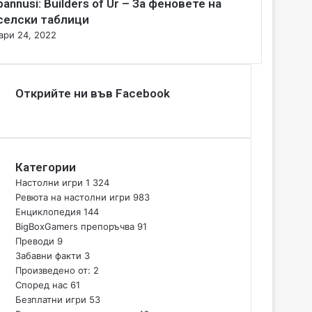
bannusi: Builders of Ur – За феновете на
селски таблици
ари 24, 2022
Открийте ни във Facebook
Категории
Настолни игри
1 324
Ревюта на настолни игри
983
Енциклопедия
144
BigBoxGamers препоръчва
91
Преводи
9
Забавни факти
3
Произведено от:
2
Според нас
61
Безплатни игри
53