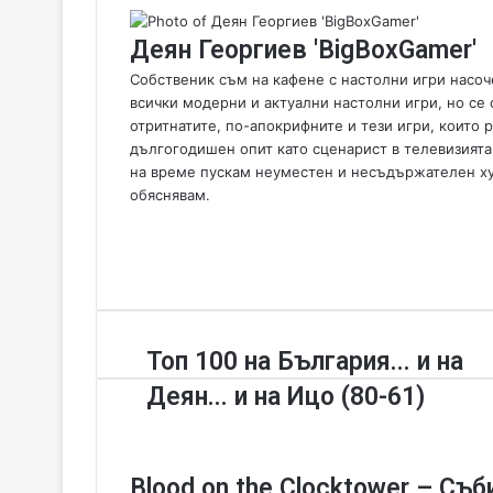
Деян Георгиев 'BigBoxGamer'
Собственик съм на кафене с настолни игри насоче
всички модерни и актуални настолни игри, но се 
отритнатите, по-апокрифните и тези игри, които
дългогодишен опит като сценарист в телевизията
на време пускам неуместен и несъдържателен хумо
обяснявам.
W
e
F
b
a
Y
s
c
o
i
e
u
t
b
T
Т
Топ 100 на България... и на
e
o
u
о
o
b
Деян... и на Ицо (80-61)
п
k
e
1
0
0
Blood on the Clocktower – Съб