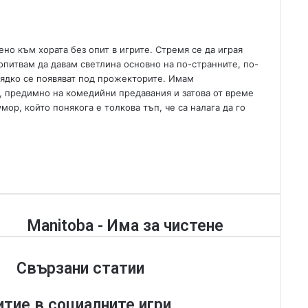
m
a
i
но към хората без опит в игрите. Стремя се да играя
l
опитвам да давам светлина основно на по-странните, по-
 рядко се появяват под прожекторите. Имам
, предимно на комедийни предавания и затова от време
р, който понякога е толкова тъп, че са налага да го
M
Manitoba - Има за чистене
a
n
Свързани статии
i
t
o
итие в социалните игри