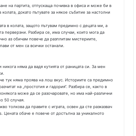
ване на партита, отпускаща почивка в офиса и може би в
 колата, докато пътувате за някое събитие за настолни
ата в колата, защото пътувам предимно с децата ми, а
га перверзни. Разбира се, има случаи, които мога да
лично аз обичам повече да разплитам мистериите,
пави от мен са всички останали.
 никога няма да вадя кутията от раницата си. За мен
ки.
, че тук няма проява на лош вкус. Историите са предимно
азчитат на „простотия и гадория“. Разбира се, както в
 понякога може да се разочаровате, но има най-различни
по 50 случая.
во толкова да правите с играта, освен да сте разказвач
es. Цената обаче е повече от достъпна за уникалното