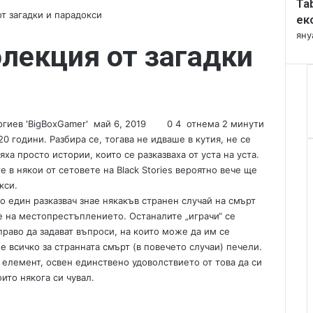
Ta
l
 от загадки и парадокси
o
ек
s
яну
колекция от загадки
e
гиев 'BigBoxGamer'
S
май 6, 2019
0
4
отнема 2 минути
e
20 години. Разбира се, тогава не идваше в кутия, не се
n
ха просто истории, които се разказваха от уста на уста.
d
 в някои от сетовете на Black Stories вероятно вече ще
a
кси.
n
ето един разказвач знае някакъв странен случай на смърт
e
е на местопрестъплението. Останалите „играчи“ се
m
 право да задават въпроси, на които може да им се
a
е всичко за странната смърт (в повечето случаи) печели.
i
 елемент, освен единствено удоволствието от това да си
l
ито някога си чувал.