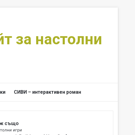
йт за настолни
ки
СИВИ – интерактивен роман
Switch skin
Търси за
ж също
толни игри