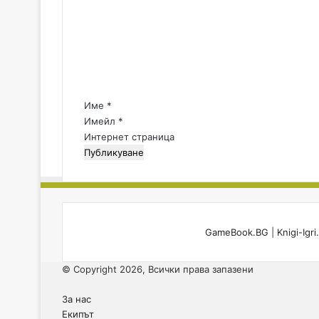
м
.
е
и
н
н
т
а
а
И
р
ц
о
:
Име
*
(
*
Имейл
*
8
Интернет страница
0
-
6
1
)
GameBook.BG
|
Knigi-Igr
© Copyright 2026, Всички права запазени
За нас
Екипът