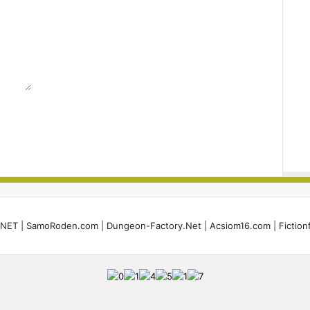
i.NET
|
SamoRoden.com
|
Dungeon-Factory.Net
|
Acsiom16.com
|
Fiction