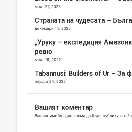
н
март 27, 2023
а
Б
Страната на чудесата – Бълга
ъ
л
декември 14, 2022
г
а
„Уруку – експедиция Амазонк
р
и
ревю
я
март 16, 2022
.
.
Tabannusi: Builders of Ur – З
.
и
януари 24, 2022
н
а
Д
е
Вашият коментар
я
Вашият имейл адрес няма да бъде публикуван.
За
н
К
.
о
.