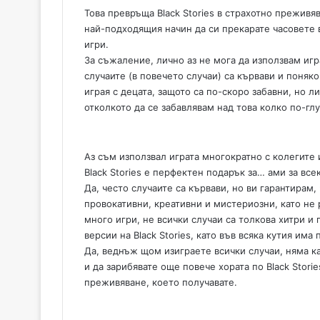
Това превръща Black Stories в страхотно преживя
най-подходящия начин да си прекарате часовете в
игри.
За съжаление, лично аз не мога да използвам игр
случаите (в повечето случаи) са кървави и поняко
играя с децата, защото са по-скоро забавни, но 
отколкото да се забавлявам над това колко по-глу
Аз съм използвал играта многократно с колегите и
Black Stories е перфектен подарък за… ами за все
Да, често случаите са кървави, но ви гарантирам
провокативни, креативни и мистериозни, като не р
много игри, не всички случаи са толкова хитри и
версии на Black Stories, като във всяка кутия има 
Да, веднъж щом изиграете всички случаи, няма как
и да зарибявате още повече хората по Black Stori
преживяване, което получавате.