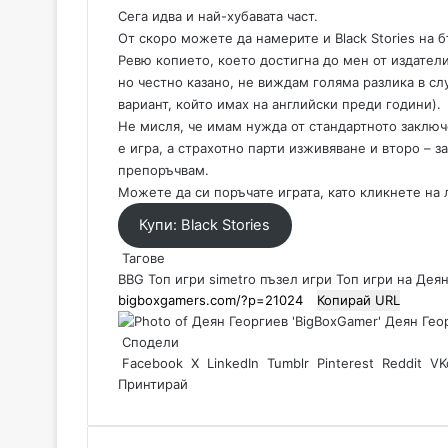
Сега идва и най-хубавата част.
От скоро можете да намерите и Black Stories на б
Ревю копието, което достигна до мен от издателит
но честно казано, не виждам голяма разлика в случ
вариант, който имах на английски преди години).
Не мисля, че имам нужда от стандартното заключ
е игра, а страхотно парти изживяване и второ – з
препоръчвам.
Можете да си поръчате играта, като кликнете на 
Купи: Black Stories
Тагове
BBG Топ игри
simetro
пъзел игри
Топ игри на Деян
Копирай URL
Деян Геор
Сподели
Facebook
X
LinkedIn
Tumblr
Pinterest
Reddit
VK
Принтирай