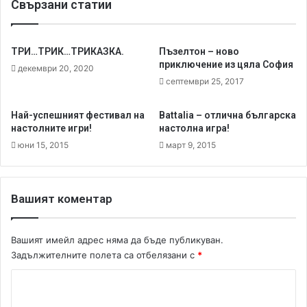
Свързани статии
о
а
в
р
е
а
ч
н
ТРИ…ТРИК…ТРИКАЗКА.
Пъзелтон – ново
е
т
приключение из цяла София
декември 20, 2020
о
и
септември 25, 2017
т
р
с
а
Най-успешният фестивал на
Battalia – отлична българска
ъ
:
настолните игри!
настолна игра!
щ
C
юни 15, 2015
март 9, 2015
о
o
т
l
о
t
E
Вашият коментар
x
p
r
Вашият имейл адрес няма да бъде публикуван.
e
Задължителните полета са отбелязани с
*
s
s
К
о