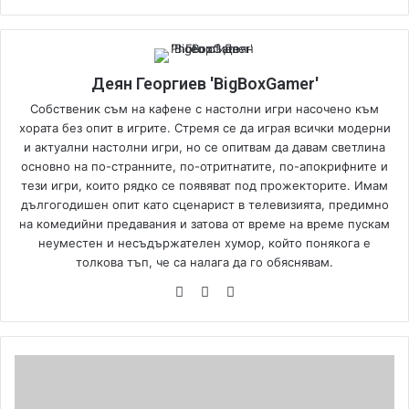
Деян Георгиев 'BigBoxGamer'
Собственик съм на кафене с настолни игри насочено към
хората без опит в игрите. Стремя се да играя всички модерни
и актуални настолни игри, но се опитвам да давам светлина
основно на по-странните, по-отритнатите, по-апокрифните и
тези игри, които рядко се появяват под прожекторите. Имам
дългогодишен опит като сценарист в телевизията, предимно
на комедийни предавания и затова от време на време пускам
неуместен и несъдържателен хумор, който понякога е
толкова тъп, че са налага да го обяснявам.
We
Fa
Yo
bsi
ce
uT
te
bo
ub
ok
e
B
o
s