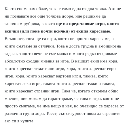
Както споменах обаче, това е само една гледна точка. Ако не
ни познавате все още толкова добре, ние решихме да
започнем рубрика, в която
ще ви представяме игри, които
всички (или поне почти всички) от екипа харесваме
.
Всъщност, това ще са игри, които не просто харесваме, а
които смятаме за отлични. Това е доста трудна и амбициозна
задача, защото вече не сме малко и много рядко откриваме
абсолютно сходни мнения за игра. В нашият екип има хора,
които харесват тематични игри, хора, които харесват евро
игри, хора, които харесват картови игри, такива, които
харесват леки игри, такива които харесват тежки и такива,
които харесват странни игри. Така че, когато открием общо
мнение, ние можем да гарантираме, че това е игра, която не
просто смятаме, че има нещо в нея, но очевидно се харесва от
различни групи хора. Тоест, със сигурност няма да сгрешите
ако си я купите.