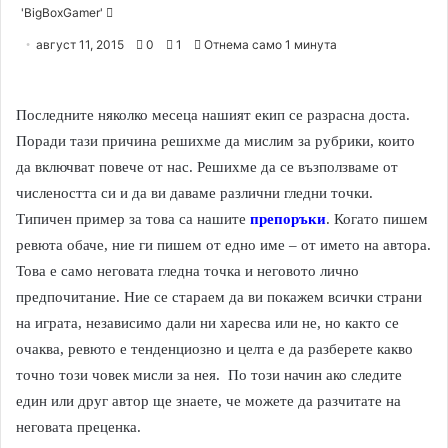
'BigBoxGamer'
S
e
август 11, 2015
0
1
Отнема само 1 минута
n
d
a
Последните няколко месеца нашият екип се разрасна доста.
n
Поради тази причина решихме да мислим за рубрики, които
e
да включват повече от нас. Решихме да се възползваме от
m
числеността си и да ви даваме различни гледни точки.
a
Типичен пример за това са нашите
препоръки
. Когато пишем
i
ревюта обаче, ние ги пишем от едно име – от името на автора.
l
Това е само неговата гледна точка и неговото лично
предпочитание. Ние се стараем да ви покажем всички страни
на играта, независимо дали ни харесва или не, но както се
очаква, ревюто е тенденциозно и целта е да разберете какво
точно този човек мисли за нея. По този начин ако следите
един или друг автор ще знаете, че можете да разчитате на
неговата преценка.