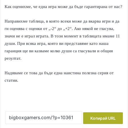
Как оценихме, че една игра може да бъде гарантирана от нас?
Направихме таблица, в която всеки може да вкарва игри и да
ги оценява с оценки от „-2“ до „+2“. Ако някой не гласува,
значи не е играл играта. В този момент в таблицата имаме 11
души. При всяка игра, която ви представяме като наша
гаранция ще ви казваме колко души са гласували и общия
резултат.
Надяваме се това да бъде една наистина полезна серия от
статии.
Копирай URL