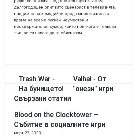
рядко се появяват под прожекторите. Имам
дългогодишен опит като сценарист в телевизията,
предимно на комедийни предавания и затова от
време на време пускам неуместен и
несъдържателен хумор, който понякога е толкова
тъп, че са налага да го обяснявам.
W
e
F
b
a
Y
s
c
o
i
e
u
t
b
T
T
Trash War -
V
Valhal - От
e
o
u
r
a
o
b
На бунището!
"онези" игри
a
l
k
e
s
h
Свързани статии
h
a
W
l
Blood on the Clocktower –
a
-
r
О
Събитие в социалните игри
-
т
март 27, 2023
Н
"