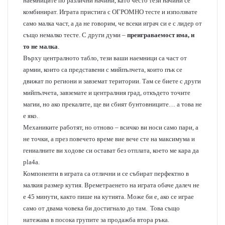
наемниците по различни начини, като често тези начини се
комбинират. Играта пристига с ОГРОМНО тесте и използвате
само малка част, а да не говорим, че всеки играч си е с лидер от
също немалко тесте. С други думи –
преиграваемост има, и
то не малка
.
Върху централното табло, тези ваши наемници са част от
армии, които са представени с мийпълчета, които пък се
движат по региони и завземат територии. Там се биете с други
мийпълчета, завземате и централния град, откъдето точите
магии, но ако прекалите, ще ви сбият бунтовниците… а това не
е яко.
Механиките работят, но отново – всичко ви носи само пари, а
не точки, а през повечето време вие вече сте на максимума и
гениалните ви ходове си остават без отплата, което ме кара да
pla4a.
Компоненти в играта са отлични и се събират перфектно в
малкия размер кутия. Времетраенето на играта обаче далеч не
е 45 минути, както пише на кутията. Може би е, ако се играе
само от двама човека би достигнало до там. Това също
натежава в посока групите за продажба втора ръка.