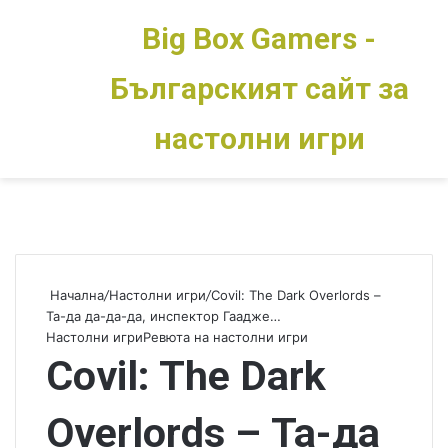
Big Box Gamers -
Българският сайт за
Меню
Switch skin
настолни игри
Начална
/
Настолни игри
/
Covil: The Dark Overlords –
Та-да да-да-да, инспектор Гаадже…
Настолни игри
Ревюта на настолни игри
Covil: The Dark
Overlords – Та-да