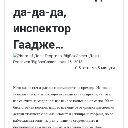
да-да-да,
инспектор
Гаадже…
Деян
Георгиев 'BigBoxGamer'
S
юли 16, 2018
e
0
5
отнема 5 минути
n
d
a
Като хлапе съм израснал с анимациите на прехода. Не говоря
n
за политическия, а по-скоро за стилистичния преход на това,
e
кое се счита за модерно и кое вече за напълно нормално. 90-те
m
бяха странен период, защото все още се откриваха класически
a
детски филмчета с банален сюжет и клиширана графика, но се
i
наблюдаваха опити за разчупване на стереотипите и
l
преминаване към малко по-смела и крайна посока. Най-