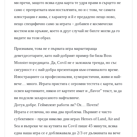
ми пречи, защото всяка една карта те удря прави в сърцето не
само с препратката към носталгията, но и с това, че самата
илюстрация е жива, с характер и й е предадено нещо ново,
нещо специфично само за играта – добавен е космически
костюм или оръжие, което в друг случай не бихте могли да го
видите на този образ.
Признавам, това не е първата игра маркетираща
деветдесетарите, като най-добрият пример би била Boss
Monster поредицата. Да, Covil не е заложила тренда, но със
сигурност е с най-добра презентация към отминалото време.
Илюстрациите са професионални, хумористични, живи и най-
вече… много. Играта пристига с огромни тестета с карти, като
освен картинките, някои от картите имат и „flavor” текст, за да
ви подсили захаросаното нафталинче.
Дотук добре. Геймплеят работи ли? Ох… Почти!
Играта е отлична, но има два проблема. Първият е чисто
субективен – преди няколко дни играх Heroes of Land, Air and
Sea и въпреки че на кутията на Covil пише 45 минути, всяка
една наша игра се е доближавала до 2/3 от дължината на вече