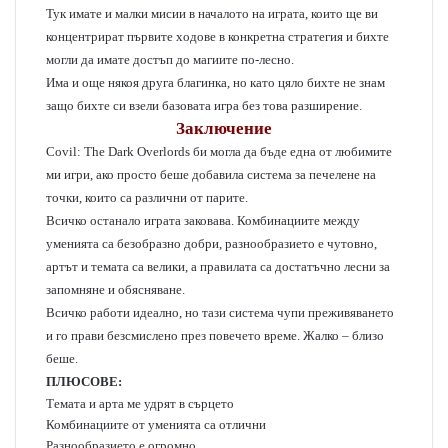
Тук имате и малки мисии в началото на играта, които ще ви
концентрират първите ходове в конкретна стратегия и бихте
могли да имате достъп до магиите по-лесно.
Има и още някоя друга благинка, но като цяло бихте не знам
защо бихте си взели базовата игра без това разширение.
Заключение
Covil: The Dark Overlords би могла да бъде една от любимите
ми игри, ако просто беше добавила система за печелене на
точки, които са различни от парите.
Всичко останало играта заковава. Комбинациите между
уменията са безобразно добри, разнообразието е чутовно,
артът и темата са велики, а правилата са достатъчно лесни за
запомняне и обясняване.
Всичко работи идеално, но тази система чупи преживяването
и го прави безсмислено през повечето време. Жалко – близо
беше.
ПЛЮСОВЕ:
Темата и арта ме удрят в сърцето
Комбинациите от уменията са отлични
Разнообразието е огромно