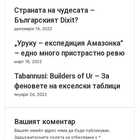
а
о
Страната на чудесата –
б
н
у
е
Българският Dixit?
н
з
декември 14, 2022
и
и
щ
"
„Уруку – експедиция Амазонка“
е
и
т
г
– едно много пристрастно ревю
о
р
март 16, 2022
!
и
Tabannusi: Builders of Ur – За
феновете на екселски таблици
януари 24, 2022
Вашият коментар
Вашият имейл адрес няма да бъде публикуван.
Задължителните полета са отбелязани с
*