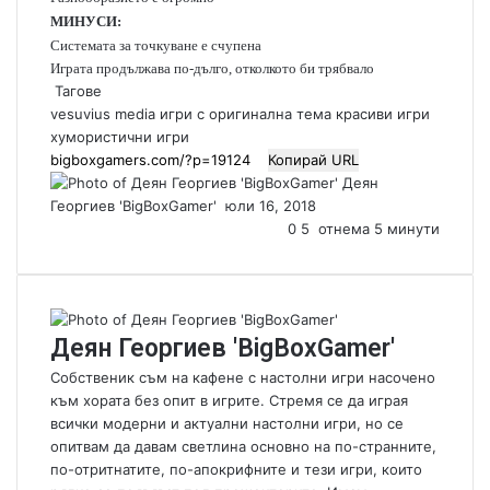
МИНУСИ:
Системата за точкуване е счупена
Играта продължава по-дълго, отколкото би трябвало
Тагове
vesuvius media
игри с оригинална тема
красиви игри
хумористични игри
Копирай URL
Деян
Георгиев 'BigBoxGamer'
S
юли 16, 2018
e
0
5
отнема 5 минути
n
d
a
n
Деян Георгиев 'BigBoxGamer'
e
m
Собственик съм на кафене с настолни игри насочено
a
към хората без опит в игрите. Стремя се да играя
i
всички модерни и актуални настолни игри, но се
l
опитвам да давам светлина основно на по-странните,
по-отритнатите, по-апокрифните и тези игри, които