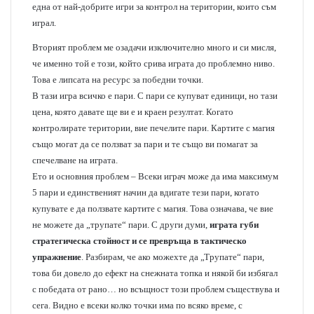
една от най-добрите игри за контрол на територии, които съм
играл.
Вторият проблем ме озадачи изключително много и си мисля,
че именно той е този, който срива играта до проблемно ниво.
Това е липсата на ресурс за победни точки.
В тази игра всичко е пари. С пари се купуват единици, но тази
цена, която давате ще ви е и краен резултат. Когато
контролирате територии, вие печелите пари. Картите с магия
също могат да се ползват за пари и те също ви помагат за
спечелване на играта.
Ето и основния проблем – Всеки играч може да има максимум
5 пари и единственият начин да вдигате тези пари, когато
купувате е да ползвате картите с магия. Това означава, че вие
не можете да „трупате“ пари. С други думи,
играта губи
стратегическа стойност и се превръща в тактическо
упражнение
. Разбирам, че ако можехте да „Трупате“ пари,
това би довело до ефект на снежната топка и някой би избягал
с победата от рано… но всъщност този проблем съществува и
сега. Видно е всеки колко точки има по всяко време, с