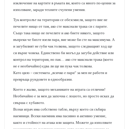
изключение на картите в ръката ви, които са много по-ценни за
използване, заради техните счупени умения.
Тук контролът на територии се обезсмисля, защото вие не
печелите нищо от там, ако сте макснали трака си с парите.
Също така нищо не печелите и ако биете някого, защото
въпреки че бихте взели пара, вие може би сте на максимума. А
и загубилият не губи чак толкова, защото следващият ход ще
си върне човека. Единствено би могъл да загуби действие или
контрол на територия, но пак… ако сте макснали трака (което
не е необичайно) едва ли ще ви пука чак толкова.
Като цяло – системата „всичко е пари“ за мен не работи и
превръща рундовете в еднообразни.
Което е жалко, защото механиките на играта са отлични!
Необичайно е за мен да започна с лошото, но просто исках да
свърша с хубавото.
Всеки играч има собствено табло, върху което си събира
наемници. Всеки наемник има пасивно и активно умение,
както и стойност на атака или защита. Можете да използвате