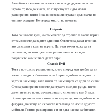
Ако обаче се кефите на темата и искате да дадете шанс на
играта, трябва да знаете, че съществуват и два малки
разширения, които биха ви освежили играта и дали малко по-
епично усещане. Не твърде много, но помагат.
Outposts
Това са няколко кули, които можете да строите за малко пари и
от там можете да вадите единици. Освен това дават и точки,
ако са здрави в края на играта. Да, тези точки може да са
решаващи, но като цяло това разширение може и да го
подминете, ако не ви се дават пари.
Chaotic Evil
Това е по-голямо разширение, което според мен трябва да си
вземете заедно с базовата игра. Първо – добавя още дооста
карти и наемници, като някои от наемниците са дори по-силни.
С това разширение можете да играете още два рунда, което
далеч не ви го препоръчвам, защото си отивате към 3 часа.
В разширението има и гигантски чудовища, което добавя нова
фигурка, движеща се из полето и гълтаща по-лесно другите
мийпъли. Готино разширение е и ви дава насока за битките.