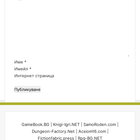
К
о
м
е
н
т
а
р
:
Име
*
*
Имейл
*
Интернет страница
GameBook.BG
|
Knigi-Igri.NET
|
SamoRoden.com
|
Dungeon-Factory.Net
|
Acsiom16.com
|
Fictionfabric.press
|
Rpg-BG.NET