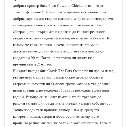
добрият пример биха били Cow and Chicken и всичко от
този… „франчайз“. За мен там се преминаха границите на
добрия вкус, но ако съдя по масовата мода сега, очевидно вече
се намираме в епоха, в която всичко е позволено -когато
абстракцията и търсената изкривена до грозота реалност
създава чувство на идентификация, която аз не разбирам. Не
казвам, че това е грешно, а само, че носталгията ми по
детските анимационни филмчета достига своя предел до
средата на 90-те. Тоест, носталгията ми никога не е
преминавала в 21-ви век.
Виждате накъде бия. Covil: The Dark Overlords ни праща назад
във времето с директни препратки към десетки образи и
стереотипи познати ни от онова време, като към тях добавя и
някои сравнително модерни образи от последните десетина
година. Разбира се, за целта компанията би трябвало да
раполага с милиони, за да плати интелектуалната собственост.
Точно поради тази причина, никъде няма да срещнете
конкретни имена, а дори и илюстрациите, макар и сто
процента разпознаваеми, не са точно като оригинала. Това не