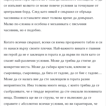
се изпълнят колкото се може повече условия за точкуване от
централния борд. След като някой е свършил се обръща
часовника и останалите имат толкова време да довършат.
Малко по-сложна и особена е механиката с пясъчния
часовник, но е подобно.
Когато всички свършат, всеки си взема прозрачното табло и си
го нанася върху своите плочки. Най-важното винаги е главния
ни герой да не е заклещен в гората и да върви по пътя като се
спазят най-различни условия. Може да трябва да стигне до
конкретни места. Може да събира кристали, ключове за
съкровища, съкровища, да бяга от гадове, да се бие с гадове…
Може да се налага вие да сте заклещили в гората разни
неприятности. Има толкова много неща, с които трябва да се
съобразявате, че е твърде вероятно да сте омазали половината
неща. Понякога ще ви се струва, че не е възможно да се
справите с абсолютно всички условия, но ви гарантирам, че