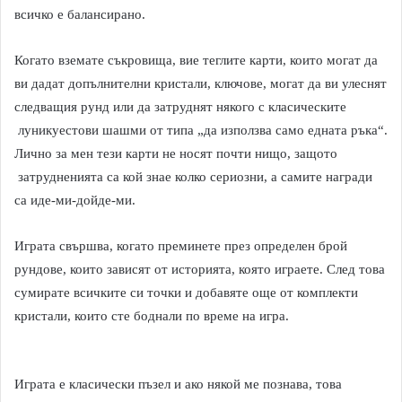
всичко е балансирано.
Когато вземате съкровища, вие теглите карти, които могат да
ви дадат допълнителни кристали, ключове, могат да ви улеснят
следващия рунд или да затруднят някого с класическите
луникуестови шашми от типа „да използва само едната ръка“.
Лично за мен тези карти не носят почти нищо, защото
затрудненията са кой знае колко сериозни, а самите награди
са иде-ми-дойде-ми.
Играта свършва, когато преминете през определен брой
рундове, които зависят от историята, която играете. След това
сумирате всичките си точки и добавяте още от комплекти
кристали, които сте боднали по време на игра.
Играта е класически пъзел и ако някой ме познава, това