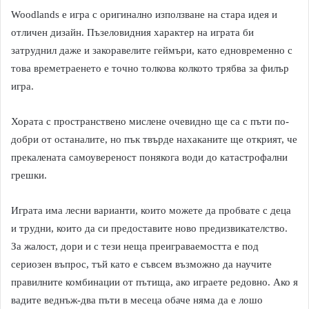
Woodlands е игра с оригинално използване на стара идея и
отличен дизайн. Пъзеловидния характер на играта би
затруднил даже и закоравелите геймъри, като едновременно с
това времетраенето е точно толкова колкото трябва за филър
игра.
Хората с пространствено мислене очевидно ще са с пъти по-
добри от останалите, но пък твърде нахаканите ще открият, че
прекалената самоувереност понякога води до катастрофални
грешки.
Играта има лесни варианти, които можете да пробвате с деца
и трудни, които да си предоставите ново предизвикателство.
За жалост, дори и с тези неща преиграваемостта е под
сериозен въпрос, тъй като е съвсем възможно да научите
правилните комбинации от пътища, ако играете редовно. Ако я
вадите веднъж-два пъти в месеца обаче няма да е лошо