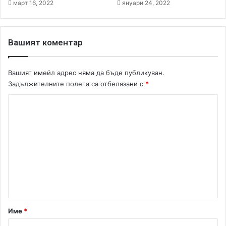
март 16, 2022
януари 24, 2022
ц
а
Вашият коментар
Вашият имейл адрес няма да бъде публикуван.
Задължителните полета са отбелязани с
*
К
о
м
е
н
т
а
р
Име
*
: