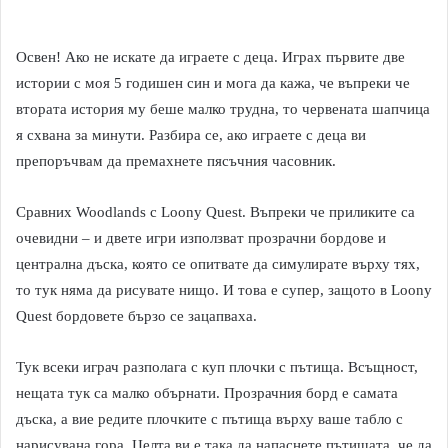
Освен! Ако не искате да играете с деца. Играх първите две
истории с моя 5 годишен син и мога да кажа, че въпреки че
втората история му беше малко трудна, то червената шапчица
я схвана за минути. Разбира се, ако играете с деца ви
препоръчвам да премахнете пясъчния часовник.
Сравних Woodlands с Loony Quest. Въпреки че приликите са
очевидни – и двете игри използват прозрачни бордове и
централна дъска, която се опитвате да симулирате върху тях,
то тук няма да рисувате нищо. И това е супер, защото в Loony
Quest бордовете бързо се зацапваха.
Тук всеки играч разполага с куп плочки с пътища. Всъщност,
нещата тук са малко обърнати. Прозрачния борд е самата
дъска, а вие редите плочките с пътища върху ваше табло с
нарисувана гора. Целта ви е така да напаснете пътищата, че да