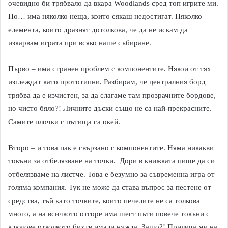
очевидно би трябвало да вкара Woodlands сред топ игрите ми.
Но… има няколко неща, които сякаш недостигат. Няколко
елемента, които дразнят дотолкова, че да не искам да
изкарвам играта при всяко наше събиране.
Първо – има странен проблем с компонентите. Някои от тях
изглеждат като прототипни. Разбирам, че централния борд
трябва да е изчистен, за да слагаме там прозрачните бордове,
но чисто бяло?! Личните дъски също не са най-прекрасните.
Самите плочки с пътища са окей.
Второ – и това пак е свързано с компонентите. Няма никакви
токъни за отбелязване на точки. Дори в книжката пише да си
отбелязваме на листче. Това е безумно за съвременна игра от
голяма компания. Тук не може да става въпрос за пестене от
средства, тъй като точките, които печелите не са толкова
много, а на всичкото отгоре има шест пъти повече токъни с
ключове отколкото бихте имали нужда. Защо?! Прилича ми на