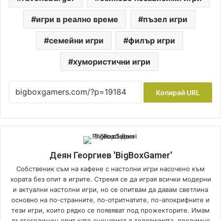
игри в реално време
пъзел игри
семейни игри
филър игри
хумористични игри
Копирай URL
Деян Георгиев 'BigBoxGamer'
Собственик съм на кафене с настолни игри насочено към
хората без опит в игрите. Стремя се да играя всички модерни
и актуални настолни игри, но се опитвам да давам светлина
основно на по-странните, по-отритнатите, по-апокрифните и
тези игри, които рядко се появяват под прожекторите. Имам
дългогодишен опит като сценарист в телевизията, предимно