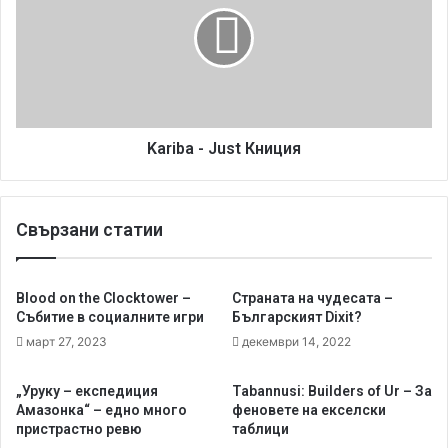
т
i
о
b
и
a
т
-
е
J
р
u
м
s
Kariba - Just Книция
о
t
м
К
е
н
Свързани статии
т
и
р
ц
и
и
т
я
Blood on the Clocktower –
Страната на чудесата –
е
Събитие в социалните игри
Българският Dixit?
и
март 27, 2023
декември 14, 2022
м
а
„Уруку – експедиция
Tabannusi: Builders of Ur – За
т
Амазонка“ – едно много
феновете на екселски
л
пристрастно ревю
таблици
и