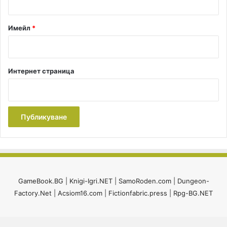
*
Имейл
*
Интернет страница
GameBook.BG
|
Knigi-Igri.NET
|
SamoRoden.com
|
Dungeon-
Factory.Net
|
Acsiom16.com
|
Fictionfabric.press
|
Rpg-BG.NET