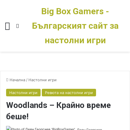
Big Box Gamers -
Българският сайт за
Меню
Switch skin
настолни игри
Начална
/
Настолни игри
Настолни игри
Ревюта на настолни игри
Woodlands – Крайно време
беше!
Деян Георгиев