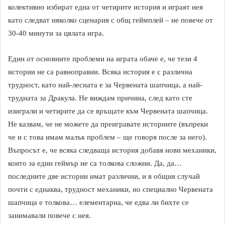
колективно избират една от четирите история и играят нея
като следват няколко сценария с общ геймплей – не повече от
30-40 минути за цялата игра.
Един от основните проблеми на играта обаче е, че тези 4
истории не са равноправни. Всяка история е с различна
трудност, като най-лесната е за Червената шапчица, а най-
трудната за Дракула. Не виждам причина, след като сте
изиграли и четирите да се връщате към Червената шапчица.
Не казвам, че не можете да преигравате историите (въпреки
че и с това имам малък проблем – ще говоря после за него).
Въпросът е, че всяка следваща история добавя нови механики,
които за един геймър не са толкова сложни. Да, да…
последните две истории имат различни, и в общия случай
почти с еднаква, трудност механики, но специално Червената
шапчица е толкова… елементарна, че едва ли бихте се
занимавали повече с нея.