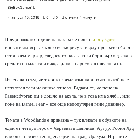
'BigBoxGamer'
S
e
август 15, 2018
0
0
отнема 4 минути
n
d
a
Преди няколко години на пазара се появи
Loony Quest
–
n
иновативна игра, в която всеки рисува върху прозрачен борд с
e
изтриваем маркер, след което налага този борд върху дъска в
m
средата на масата и вижда дали е нарисувал идеалния път.
a
i
Изненадан съм, че толкова време измина и почти никой не е
l
използвал тази механика отново. Радвам се, че поне на
Равенсбургер им е дошло на акъла, че в това има хляб… или
поне на Daniel Fehr – все още непопулярен гейм дизайнер.
Темата в Woodlands е приказна – тук влизате в обувките на
един от четири героя – Червената шапчица, Артур, Робин Худ
или онзи неизвестен преследвач на граф Дракула. Играчите