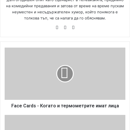
на комедийни предавания и затова от време на време пускам
неуместен и несъдържателен хумор, който понякога е
толкова тъп, че са налага да го обяснявам.
We
Fa
Yo
bsi
ce
uT
te
bo
ub
ok
e
F
a
c
e
C
a
r
d
s
-
Face Cards - Когато и термометрите имат лица
К
о
K
г
a
а
r