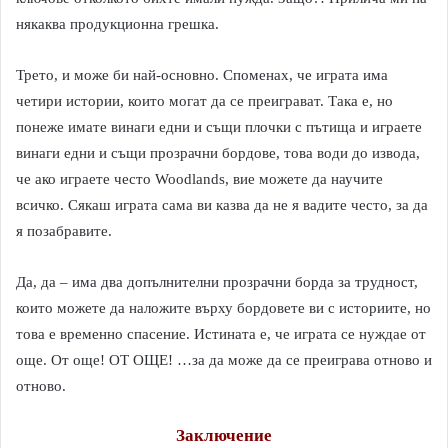
някаква продукционна грешка.
Трето, и може би най-основно. Споменах, че играта има
четири истории, които могат да се преиграват. Така е, но
понеже имате винаги едни и същи плочки с пътища и играете
винаги едни и същи прозрачни бордове, това води до извода,
че ако играете често Woodlands, вие можете да научите
всичко. Сякаш играта сама ви казва да не я вадите често, за да
я позабравите.
Да, да – има два допълнителни прозрачни борда за трудност,
които можете да наложите върху бордовете ви с историите, но
това е временно спасение. Истината е, че играта се нуждае от
още. От още! ОТ ОЩЕ! …за да може да се преиграва отново и
отново.
Заключение