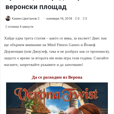
веронски площад
Камен Цветанов
S
ноември 16, 2018
0
5
e
отнема 4 минути
n
d
Хайде една трета статия – както се вика, за късмет! Днес пак
a
ще обърнем внимание на Mind Fitness Games и Йожеф
n
Доржонцки (или Джоузеф, така и не разбрах как се произнася),
e
защото е време за втората им нова игра тази година. Слагайте
m
маските, запретвайте ръкавите и да започваме!
a
i
Да се разходим из Верона
l