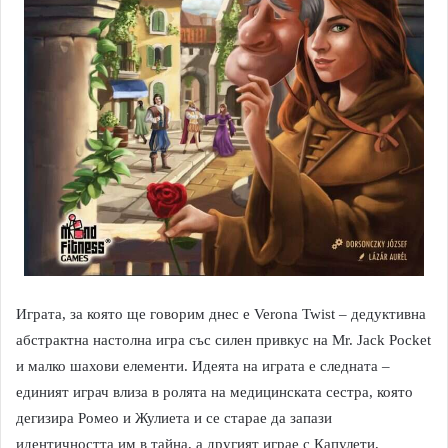
Играта, за която ще говорим днес е Verona Twist – дедуктивна
абстрактна настолна игра със силен привкус на Mr. Jack Pocket
и малко шахови елементи. Идеята на играта е следната –
единият играч влиза в ролята на медицинската сестра, която
дегизира Ромео и Жулиета и се старае да запази
идентичността им в тайна, а другият играе с Капулети,