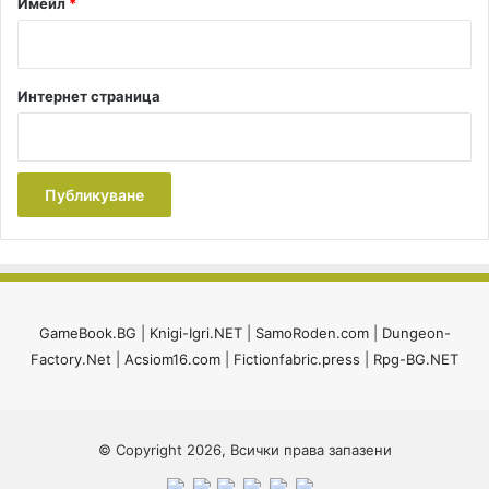
Имейл
*
Интернет страница
GameBook.BG
|
Knigi-Igri.NET
|
SamoRoden.com
|
Dungeon-
Factory.Net
|
Acsiom16.com
|
Fictionfabric.press
|
Rpg-BG.NET
© Copyright 2026, Всички права запазени