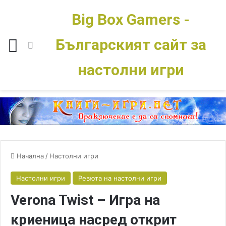
Big Box Gamers -
Българският сайт за
Меню
Switch skin
настолни игри
Начална
/
Настолни игри
Настолни игри
Ревюта на настолни игри
Verona Twist – Игра на
криеница насред открит