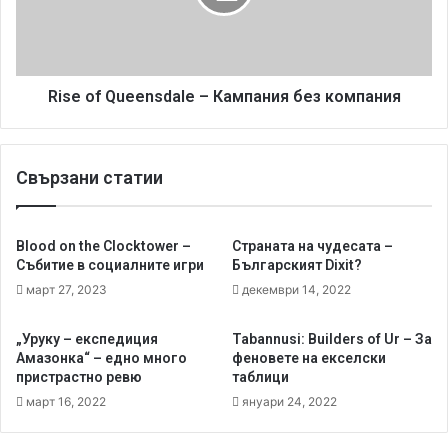
о
f
р
Q
о
u
н
e
а
e
Rise of Queensdale – Кампания без компания
н
n
а
s
M
d
Свързани статии
a
a
t
l
a
e
g
–
Blood on the Clocktower –
Страната на чудесата –
o
К
Събитие в социалните игри
Българският Dixit?
t
а
март 27, 2023
декември 14, 2022
м
п
„Уруку – експедиция
Tabannusi: Builders of Ur – За
а
Амазонка“ – едно много
феновете на екселски
н
пристрастно ревю
таблици
и
март 16, 2022
януари 24, 2022
я
б