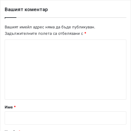
е
з
Вашият коментар
к
о
м
Вашият имейл адрес няма да бъде публикуван.
п
Задължителните полета са отбелязани с
*
а
К
н
и
о
я
м
е
н
т
а
р
Име
*
:
*