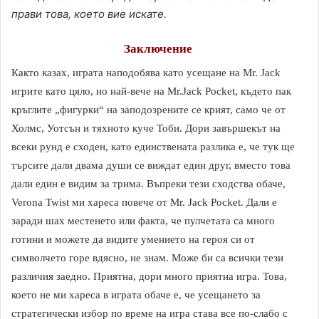
прави това, което вие искате.
Заключение
Както казах, играта наподобява като усещане на Mr. Jack
игрите като цяло, но най-вече на Mr.Jack Pocket, където пак
кръглите „фигурки“ на заподозрените се крият, само че от
Холмс, Уотсън и тяхното куче Тоби. Дори завършекът на
всеки рунд е сходен, като единствената разлика е, че тук ще
търсите дали двама души се виждат един друг, вместо това
дали един е видим за трима. Въпреки тези сходства обаче,
Verona Twist ми хареса повече от Mr. Jack
Pocket. Дали е
заради шах местенето или факта, че пулчетата са много
готини и можете да видите умението на героя си от
символчето горе вдясно, не знам. Може би са всички тези
различия заедно. Приятна, дори много приятна игра. Това,
което не ми хареса в играта обаче е, че усещането за
стратегически избор по време на игра става все по-слабо с