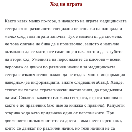
Ход на играта
Както казах малко по-горе, в началото на играта медицинската
сестра слага различните специални персонажи на площада и
малко след това играта започва. Тук е моментът да спомена,
че това слагане не бива да е произволно, защото е напълно
възможно да се матирате сами още в началото и да загубите
на втори ход. Уменията на персонажите са ключови – всеки
персонаж се движи по различен начин и за медицинската
сестра е изключително важно да не издава много информация
наведнъж (за информацията, вижте следващия абзац). Хайде,
стигат ви толкова стратегически наставления, да продължим
натам! Сложила каквото сложила сестрата, играта започва и
както е по правилник (яко име за книжка с правила), Капулети
открива хода като придвижва един от персонажите. При
движението възможностите са доста – има шест персонажа,
които се движат по различен начин, но тези начини не са