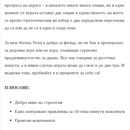
прогреса на играта – в началото имате много опции, но в един
момент от играта остават две опции и единственото, на което
се крепи стратегическия ви избор е два определени персонажа
да са или да не са в една и съща зона.
За мен Verona Twist е добра за филър, но не бих я препоръчал
за редовна игра или на хора, очакващи сериозно
предизвикателство за двама. Все пак говорим за десетина
минути, а в някои случаи играта може да слезе и до две-три. И
въпреки това, пробвайте я и преценете за себе си!
ПЛЮСОВЕ:
Добро ниво на стратегия
Едно изиграване приключва за 10-тина минути максимум
Приятни компоненти