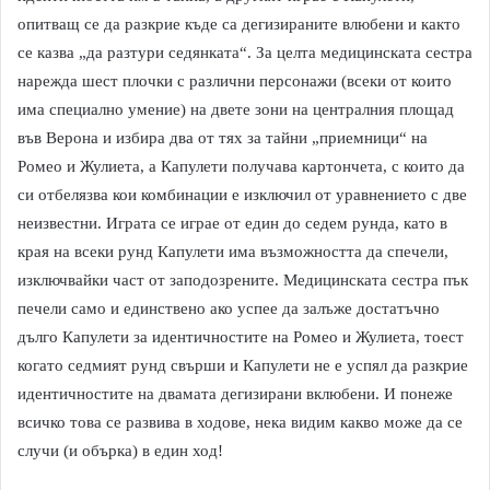
опитващ се да разкрие къде са дегизираните влюбени и както
се казва „да разтури седянката“. За целта медицинската сестра
нарежда шест плочки с различни персонажи (всеки от които
има специално умение) на двете зони на централния площад
във Верона и избира два от тях за тайни „приемници“ на
Ромео и Жулиета, а Капулети получава картончета, с които да
си отбелязва кои комбинации е изключил от уравнението с две
неизвестни. Играта се играе от един до седем рунда, като в
края на всеки рунд Капулети има възможността да спечели,
изключвайки част от заподозрените. Медицинската сестра пък
печели само и единствено ако успее да залъже достатъчно
дълго Капулети за идентичностите на Ромео и Жулиета, тоест
когато седмият рунд свърши и Капулети не е успял да разкрие
идентичностите на двамата дегизирани вклюбени. И понеже
всичко това се развива в ходове, нека видим какво може да се
случи (и обърка) в един ход!