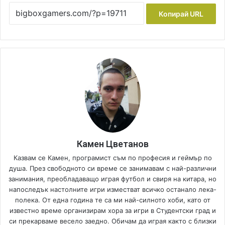
Копирай URL
Камен Цветанов
Казвам се Камен, програмист съм по професия и геймър по
душа. През свободното си време се занимавам с най-различни
занимания, преобладаващо играя футбол и свиря на китара, но
напоследък настолните игри изместват всичко останало лека-
полека. От една година те са ми най-силното хоби, като от
известно време организирам хора за игри в Студентски град и
си прекарваме весело заедно. Обичам да играя както с близки