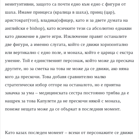
неинтуитивни, защото са почти едно към едно с фигури от
шаха. Имаме принцеса (кралица в шаха), принц (цар),
аристократ(топ), владика(офицер, като и за двете думата на
английски е bishop), като всичките тези са абсолютно еднакви
като движение в двете игри. Изключение правят останалите
две фигури, а именно слугата, който се движи хоризонтално
или вертикално с едно поле, и монаха, който е царица с екстра
умение. Той е единственият персонаж, който може да прескача
другите, но за сметка на това не може да се движи, ако няма
кого да прескочи. Това добавя сравнително малко
стратегически избор отгоре на останалото, но е приятна
закачка за ума – медицинската сестра постоянно трябва да е
нащрек за това Капулети да не прескочи някой с монаха,
понеже нещата може да се объркат в последния момент.
Като казах последен момент – всеки от персонажите се движи