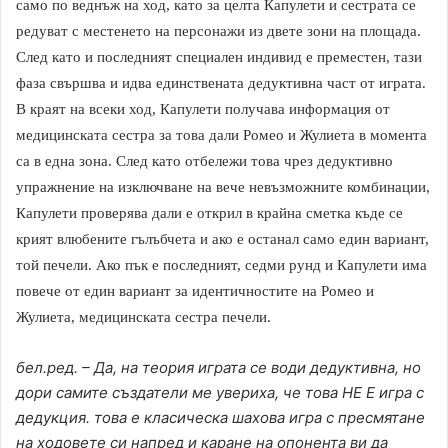
само по веднъж на ход, като за целта Капулети и сестрата се
редуват с местенето на персонажи из двете зони на площада.
След като и последният специален индивид е преместен, тази
фаза свършва и идва единствената дедуктивна част от играта.
В краят на всеки ход, Капулети получава информация от
медицинската сестра за това дали Ромео и Жулиета в момента
са в една зона. След като отбележи това чрез дедуктивно
упражнение на изключване на вече невъзможните комбинации,
Капулети проверява дали е открил в крайна сметка къде се
крият влюбените гълъбчета и ако е останал само един вариант,
той печели. Ако пък е последният, седми рунд и Капулети има
повече от един вариант за идентичностите на Ромео и
Жулиета, медицинската сестра печели.
бел.ред. – Да, на теория играта се води дедуктивна, но
дори самите създатели ме увериха, че това НЕ Е игра с
дедукция. това е класическа шахова игра с пресмятане
на ходовете си напред и каране на опонента ви да