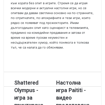
a
към хората без опит в игрите. Стремя се да играя
i
всички модерни и актуални настолни игри, но се
l
опитвам да давам светлина основно на по-странните,
по-отритнатите, по-апокрифните и тези игри, които
рядко се появяват под прожекторите. Имам
дългогодишен опит като сценарист в телевизията,
предимно на комедийни предавания и затова от
време на време пускам неуместен и
несъдържателен хумор, който понякога е толкова
тъп, че са налага да го обяснявам.
W
e
F
b
a
Y
s
c
o
i
e
u
t
b
T
S
Shattered
Н
Настолна
e
o
u
h
а
o
b
Olympus -
игра Paititi -
a
с
k
e
t
т
игра за
видео
t
о