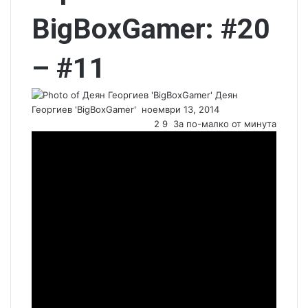
BigBoxGamer: #20
– #11
Деян
Георгиев 'BigBoxGamer'
S
ноември 13, 2014
e
2
9
За по-малко от минута
n
d
a
n
e
m
a
i
l