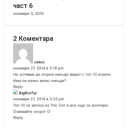
част 6
т
е
и
д
ноември 3, 2015
р
с
а
т
н
а
е
в
2 Коментара
я
к
н
а
е
з
nekro
а
ноември 27, 2014 в 3:19 pm
:
Не успявам да открия никъде видео с топ 10 игрите.
Има ли качен запис някъде?
Reply
к
BigBoxTyr
а
ноември 27, 2014 в 3:33 pm
з
Топ 10 се записа на The Con и все още се монтира.
а
Очаквайте скоро! 🙂
:
Reply