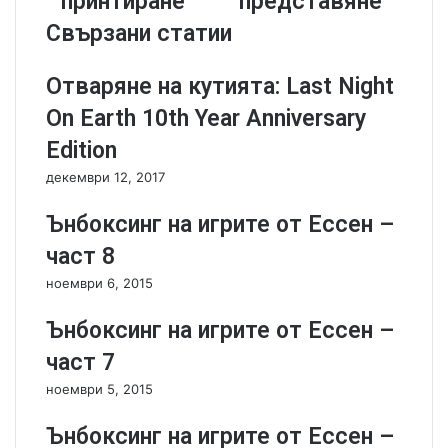
принтиране
представяне
e
л
r
н
Свързани статии
e
а
d
и
Отваряне на кутията: Last Night
O
г
l
р
On Earth 10th Year Anniversary
y
а
Edition
m
P
p
a
декември 12, 2017
u
i
s
t
Ънбоксинг на игрите от Ессен –
-
i
част 8
и
t
г
i
ноември 6, 2015
р
-
а
в
Ънбоксинг на игрите от Ессен –
з
и
част 7
а
д
п
е
ноември 5, 2015
р
о
и
п
Ънбоксинг на игрите от Ессен –
н
р