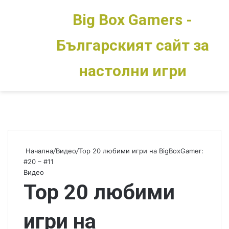
Big Box Gamers -
Българският сайт за
Меню
Switch skin
настолни игри
Начална
/
Видео
/
Top 20 любими игри на BigBoxGamer:
#20 – #11
Видео
Top 20 любими
игри на