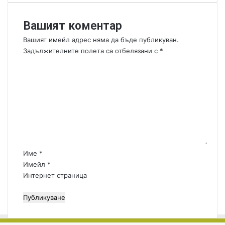
Вашият коментар
Вашият имейл адрес няма да бъде публикуван.
Задължителните полета са отбелязани с
*
К
о
м
е
н
т
а
р
:
Име
*
*
Имейл
*
Интернет страница