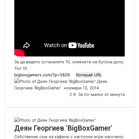
За да видите останалите 10, кликнете на бутона долу.
Топ 10
Копирай URL
Деян
Георгиев 'BigBoxGamer'
S
ноември 13, 2014
e
2
9
За по-малко от минута
n
d
a
n
Деян Георгиев 'BigBoxGamer'
e
m
Собственик съм на кафене с настолни игри насочено