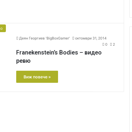
ео
Деян Георгиев 'BigBoxGamer'
октомври 31, 2014
0
2
Franekenstein’s Bodies – видео
ревю
Виж повече »