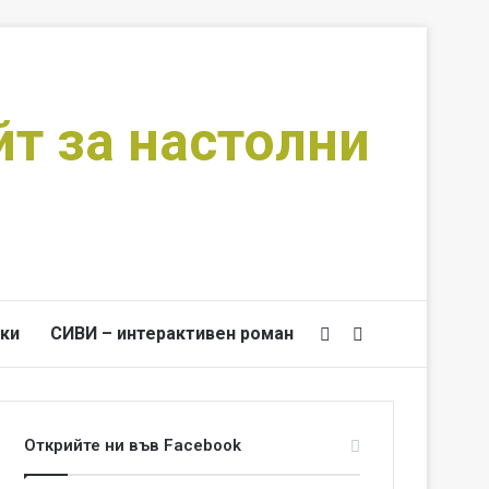
йт за настолни
ки
СИВИ – интерактивен роман
Switch skin
Търси за
Открийте ни във Facebook