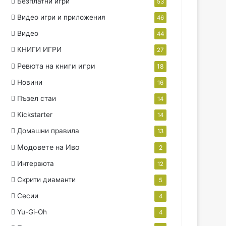
Безплатни игри
53
Видео игри и приложения
46
Видео
44
КНИГИ ИГРИ
27
Ревюта на книги игри
18
Новини
16
Пъзел стаи
14
Kickstarter
14
Домашни правила
13
Модовете на Иво
2
Интервюта
12
Скрити диаманти
5
Сесии
4
Yu-Gi-Oh
4