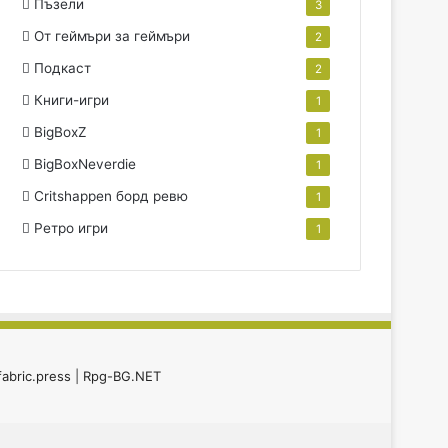
Пъзели
3
От геймъри за геймъри
2
Подкаст
2
Книги-игри
1
BigBoxZ
1
BigBoxNeverdie
1
Critshappen борд ревю
1
Ретро игри
1
fabric.press
|
Rpg-BG.NET