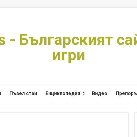
s - Българският са
игри
и
Пъзел стаи
Енциклопедия
Видео
Препоръ