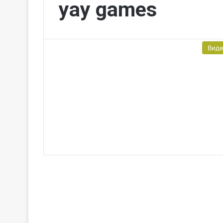
yay games
Вид