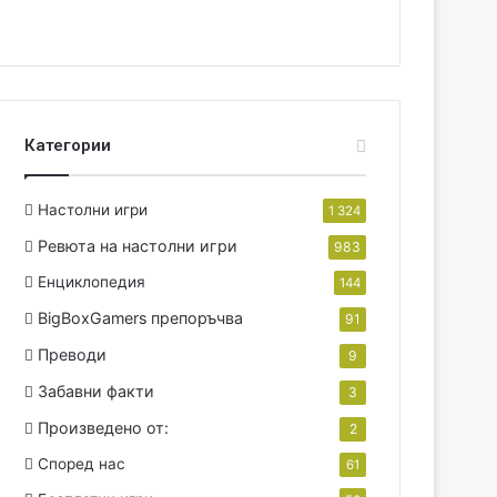
Категории
Настолни игри
1 324
Ревюта на настолни игри
983
Енциклопедия
144
BigBoxGamers препоръчва
91
Преводи
9
Забавни факти
3
Произведено от:
2
Според нас
61