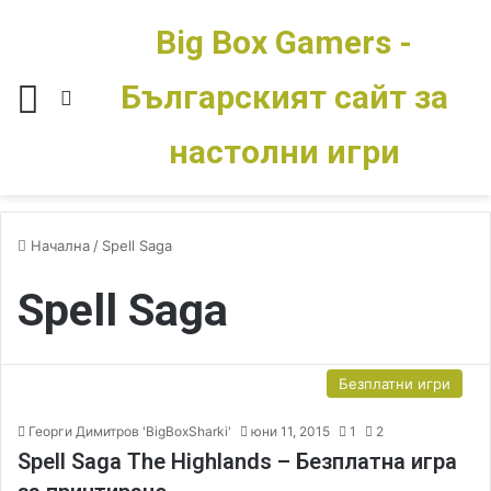
Big Box Gamers -
Българският сайт за
Меню
Switch skin
настолни игри
Начална
/
Spell Saga
Spell Saga
Безплатни игри
Георги Димитров 'BigBoxSharki'
юни 11, 2015
1
2
Spell Saga The Highlands – Безплатна игра