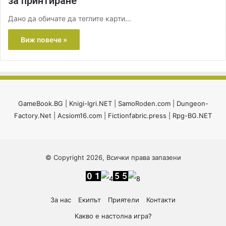
за принтиране
Дано да обичате да теглите карти...
Виж повече »
GameBook.BG
|
Knigi-Igri.NET
|
SamoRoden.com
|
Dungeon-
Factory.Net
|
Acsiom16.com
|
Fictionfabric.press
|
Rpg-BG.NET
© Copyright 2026, Всички права запазени
За нас
Екипът
Приятели
Контакти
Какво е настолна игра?