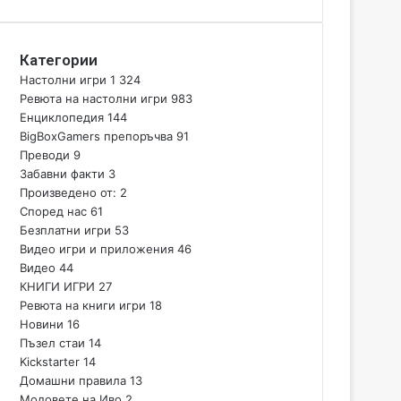
Категории
Настолни игри
1 324
Ревюта на настолни игри
983
Енциклопедия
144
BigBoxGamers препоръчва
91
Преводи
9
Забавни факти
3
Произведено от:
2
Според нас
61
Безплатни игри
53
Видео игри и приложения
46
Видео
44
КНИГИ ИГРИ
27
Ревюта на книги игри
18
Новини
16
Пъзел стаи
14
Kickstarter
14
Домашни правила
13
Модовете на Иво
2