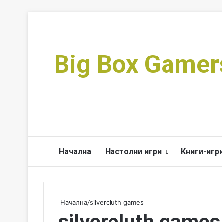
Big Box Gamer
Начална
Настолни игри
Книги-игр
Начална
/
silvercluth games
silvercluth games