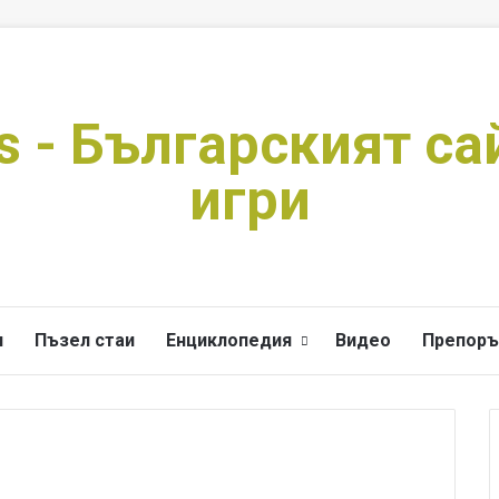
s - Българският са
игри
и
Пъзел стаи
Енциклопедия
Видео
Препоръ