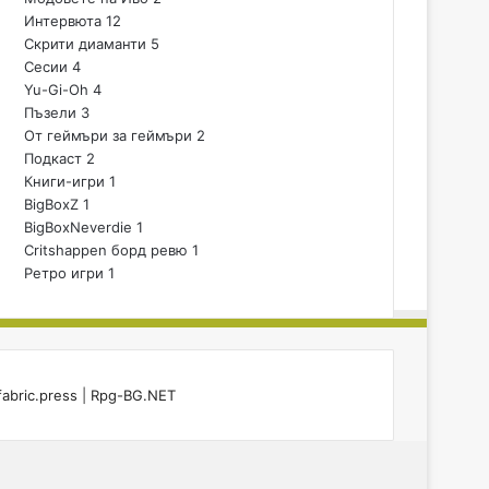
Интервюта
12
Скрити диаманти
5
Сесии
4
Yu-Gi-Oh
4
Пъзели
3
От геймъри за геймъри
2
Подкаст
2
Книги-игри
1
BigBoxZ
1
BigBoxNeverdie
1
Critshappen борд ревю
1
Ретро игри
1
fabric.press
|
Rpg-BG.NET