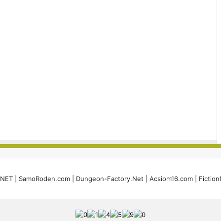
i.NET
|
SamoRoden.com
|
Dungeon-Factory.Net
|
Acsiom16.com
|
Fiction