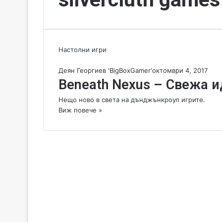
Настолни игри
Деян Георгиев 'BigBoxGamer'
октомври 4, 2017
Beneath Nexus – Свежа и
Нещо ново в света на дънджънкроул игрите.
Виж повече »