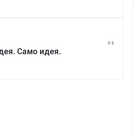
0
5
дея. Само идея.