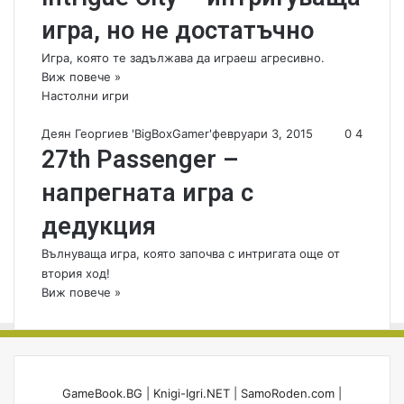
игра, но не достатъчно
Игра, която те задължава да играеш агресивно.
Виж повече »
Настолни игри
Деян Георгиев 'BigBoxGamer'
февруари 3, 2015
0
4
27th Passenger –
напрегната игра с
дедукция
Вълнуваща игра, която започва с интригата още от
втория ход!
Виж повече »
GameBook.BG
|
Knigi-Igri.NET
|
SamoRoden.com
|