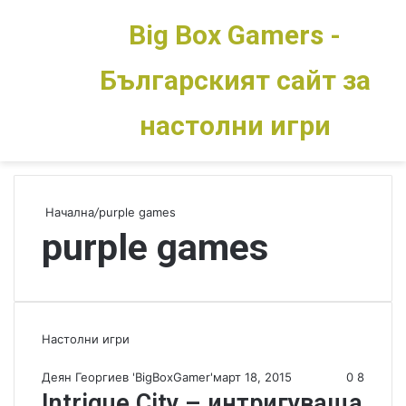
Big Box Gamers -
Българският сайт за
Меню
Switch skin
настолни игри
Начална
/
purple games
purple games
Настолни игри
Деян Георгиев 'BigBoxGamer'
март 18, 2015
0
8
Intrigue City – интригуваща