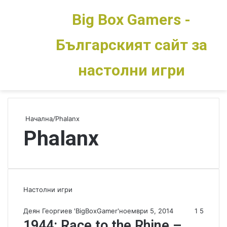
Big Box Gamers -
Българският сайт за
Меню
Switch skin
настолни игри
Начална
/
Phalanx
Phalanx
Настолни игри
Деян Георгиев 'BigBoxGamer'
ноември 5, 2014
1
5
1944: Race to the Rhine –