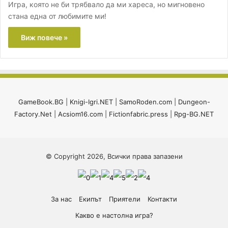
Игра, която не би трябвало да ми хареса, но мигновено
стана една от любимите ми!
Виж повече »
GameBook.BG
|
Knigi-Igri.NET
|
SamoRoden.com
|
Dungeon-
Factory.Net
|
Acsiom16.com
|
Fictionfabric.press
|
Rpg-BG.NET
© Copyright 2026, Всички права запазени
За нас
Екипът
Приятели
Контакти
Какво е настолна игра?