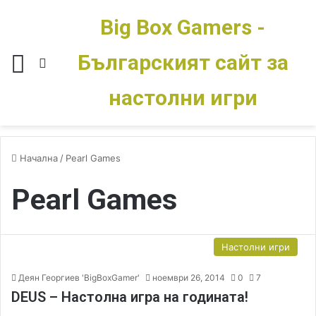
Big Box Gamers -
Българският сайт за
Меню
Switch skin
настолни игри
Начална
/
Pearl Games
Pearl Games
Настолни игри
Деян Георгиев 'BigBoxGamer'
ноември 26, 2014
0
7
DEUS – Настолна игра на годината!