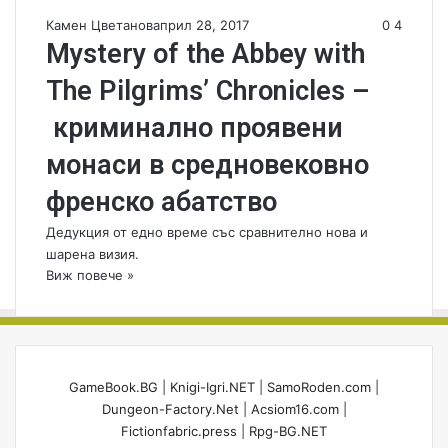
Камен Цветанов
април 28, 2017
0
4
Mystery of the Abbey with
The Pilgrims’ Chronicles –
криминално проявени
монаси в средновековно
френско абатство
Дедукция от едно време със сравнително нова и
шарена визия.
Виж повече »
GameBook.BG
|
Knigi-Igri.NET
|
SamoRoden.com
|
Dungeon-Factory.Net
|
Acsiom16.com
|
Fictionfabric.press
|
Rpg-BG.NET