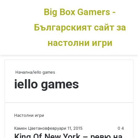
Big Box Gamers -
Българският сайт за
Меню
Switch skin
настолни игри
Начална
/
iello games
iello games
Настолни игри
Камен Цветанов
февруари 11, 2015
0
4
King Of New York – ревю на