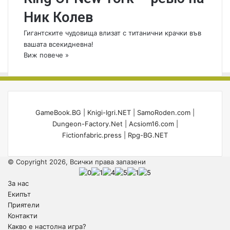
Ник Колев
Гигантските чудовища влизат с титанични крачки във
вашата всекидневна!
Виж повече »
GameBook.BG
|
Knigi-Igri.NET
|
SamoRoden.com
|
Dungeon-Factory.Net
|
Acsiom16.com
|
Fictionfabric.press
|
Rpg-BG.NET
© Copyright 2026, Всички права запазени
За нас
Екипът
Приятели
Контакти
Какво е настолна игра?