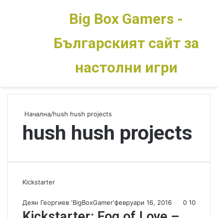
Big Box Gamers -
Българският сайт за
Меню
Switch skin
настолни игри
Начална
/
hush hush projects
hush hush projects
Kickstarter
Деян Георгиев 'BigBoxGamer'
февруари 16, 2016
0
10
Kickstarter: Fog of Love –