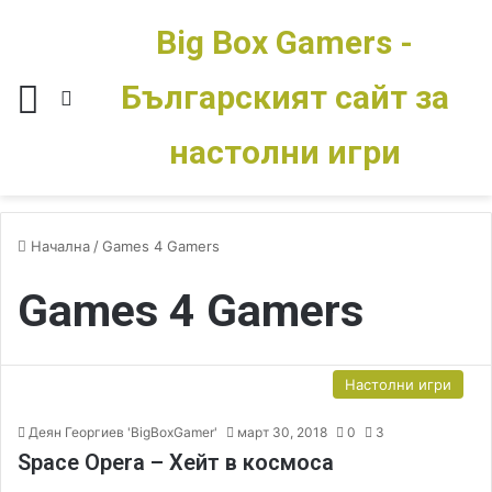
Big Box Gamers -
Българският сайт за
Меню
Switch skin
настолни игри
Начална
/
Games 4 Gamers
Games 4 Gamers
Настолни игри
Деян Георгиев 'BigBoxGamer'
март 30, 2018
0
3
Space Opera – Хейт в космоса