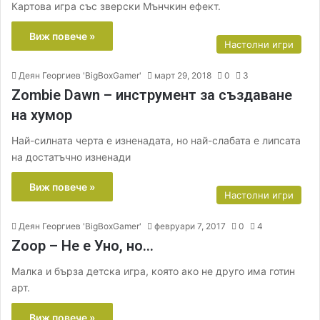
Картова игра със зверски Мънчкин ефект.
Виж повече »
Настолни игри
Деян Георгиев 'BigBoxGamer'
март 29, 2018
0
3
Zombie Dawn – инструмент за създаване
на хумор
Най-силната черта е изненадата, но най-слабата е липсата
на достатъчно изненади
Виж повече »
Настолни игри
Деян Георгиев 'BigBoxGamer'
февруари 7, 2017
0
4
Zoop – Не е Уно, но…
Малка и бърза детска игра, която ако не друго има готин
арт.
Виж повече »