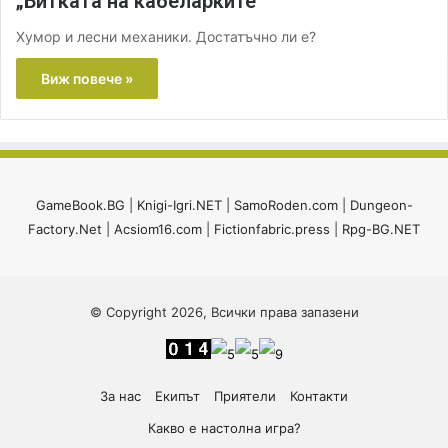
„Битката на кабеларките“
Хумор и лесни механики. Достатъчно ли е?
Виж повече »
GameBook.BG
|
Knigi-Igri.NET
|
SamoRoden.com
|
Dungeon-
Factory.Net
|
Acsiom16.com
|
Fictionfabric.press
|
Rpg-BG.NET
© Copyright 2026, Всички права запазени
За нас
Екипът
Приятели
Контакти
Какво е настолна игра?