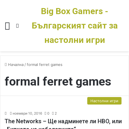
Big Box Gamers -
Българският сайт за
Меню
Switch skin
настолни игри
Начална
/
formal ferret games
formal ferret games
Настолни игри
ноември 10, 2016
0
2
The Networks – Ще надминете ли HBO, или