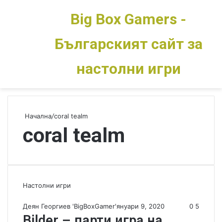
Big Box Gamers -
Българският сайт за
Меню
Switch skin
настолни игри
Начална
/
coral tealm
coral tealm
Настолни игри
Деян Георгиев 'BigBoxGamer'
януари 9, 2020
0
5
Bilder – парти игра на