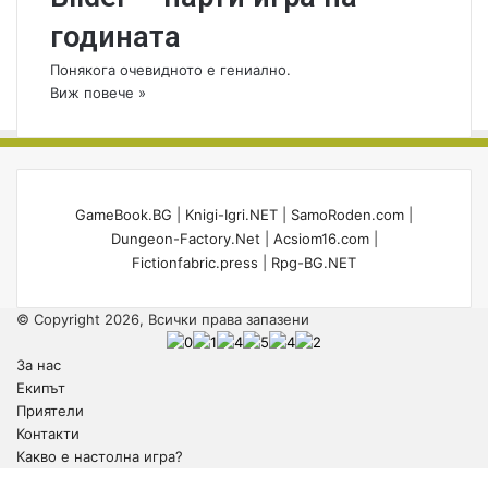
годината
Понякога очевидното е гениално.
Виж повече »
GameBook.BG
|
Knigi-Igri.NET
|
SamoRoden.com
|
Dungeon-Factory.Net
|
Acsiom16.com
|
Fictionfabric.press
|
Rpg-BG.NET
© Copyright 2026, Всички права запазени
За нас
Екипът
Приятели
Контакти
Какво е настолна игра?
Back