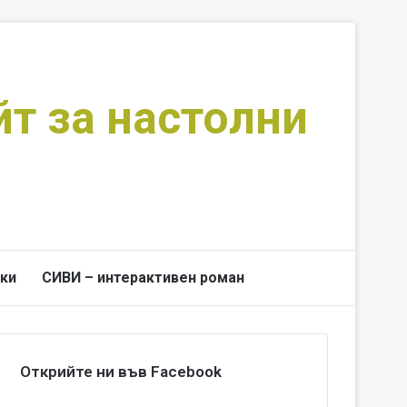
йт за настолни
ки
СИВИ – интерактивен роман
Switch skin
Търси за
Открийте ни във Facebook