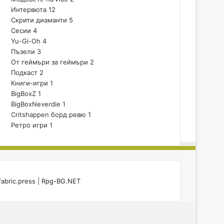
Интервюта
12
Скрити диаманти
5
Сесии
4
Yu-Gi-Oh
4
Пъзели
3
От геймъри за геймъри
2
Подкаст
2
Книги-игри
1
BigBoxZ
1
BigBoxNeverdie
1
Critshappen борд ревю
1
Ретро игри
1
fabric.press
|
Rpg-BG.NET