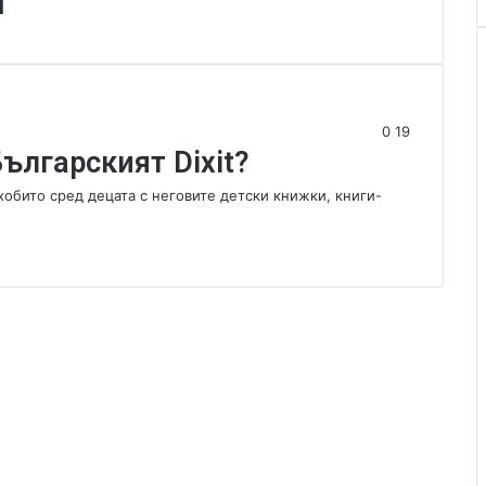
0
19
ългарският Dixit?
хобито сред децата с неговите детски книжки, книги-