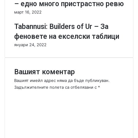
и
– едно много пристрастно ревю
г
март 16, 2022
р
а
Tabannusi: Builders of Ur – За
з
а
феновете на екселски таблици
д
януари 24, 2022
в
а
м
а
Вашият коментар
,
н
Вашият имейл адрес няма да бъде публикуван.
а
Задължителните полета са отбелязани с
*
п
К
ъ
о
л
м
н
е
о
н
р
т
а
а
з