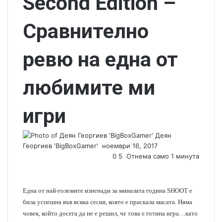
Second Edition –
Сравнително
ревю на една от
любимите ми
игри
Деян
Георгиев 'BigBoxGamer'
S
ноември 16, 2017
e
0
5
Отнема само 1 минута
n
d
a
Една от най-големите изненади за миналата година SHOOT е
n
била успешна във всяка сесия, която е праскала масата. Няма
e
човек, който досега да не е решил, че това е готина игра…като
m