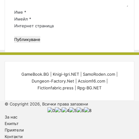
р
л
:
и
Име
*
*
ч
Имейл
*
н
Интернет страница
а
о
т
о
р
и
г
GameBook.BG
|
Knigi-Igri.NET
|
SamoRoden.com
|
и
Dungeon-Factory.Net
|
Acsiom16.com
|
н
Fictionfabric.press
|
Rpg-BG.NET
а
л
а
© Copyright 2026, Всички права запазени
За нас
Екипът
Приятели
Контакти