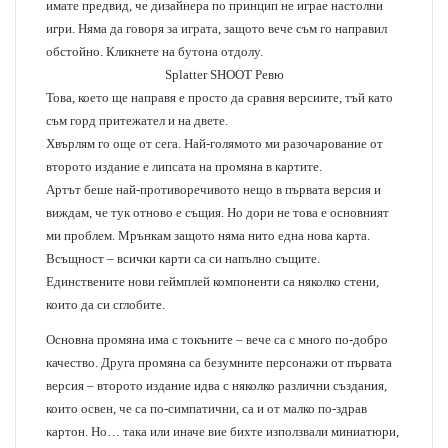
имате предвид, че дизайнера по принцип не играе настолни
a
игри. Няма да говоря за играта, защото вече съм го направил
i
обстойно. Кликнете на бутона отдолу.
l
Splatter SHOOT Ревю
Това, което ще направя е просто да сравня версиите, тъй като
съм горд притежател и на двете.
Хвърлям го още от сега. Най-голямото ми разочарование от
второто издание е липсата на промяна в картите.
Артът беше най-противоречивото нещо в първата версия и
виждам, че тук отново е същия. Но дори не това е основният
ми проблем. Мрънкам защото няма нито една нова карта.
Всъщност – всички карти са си напълно същите.
Единствените нови геймплей компоненти са няколко стени,
които да си сглобите.
Основна промяна има с токъните – вече са с много по-добро
качество. Друга промяна са безумните персонажи от първата
версия – второто издание идва с няколко различни създания,
които освен, че са по-симпатични, са и от малко по-здрав
картон. Но… така или иначе вие бихте използвали миниатюри,