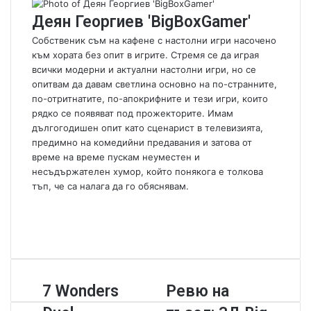
n
Деян Георгиев 'BigBoxGamer'
e
m
Собственик съм на кафене с настолни игри насочено
a
към хората без опит в игрите. Стремя се да играя
i
всички модерни и актуални настолни игри, но се
l
опитвам да давам светлина основно на по-странните,
по-отритнатите, по-апокрифните и тези игри, които
рядко се появяват под прожекторите. Имам
дългогодишен опит като сценарист в телевизията,
предимно на комедийни предавания и затова от
време на време пускам неуместен и
несъдържателен хумор, който понякога е толкова
тъп, че са налага да го обяснявам.
W
e
F
b
a
Y
s
c
o
i
e
u
t
b
T
7
7 Wonders
Р
Ревю на
e
o
u
W
е
o
b