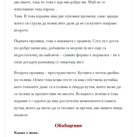
ако имате, така че това е иде-ми-дойде-ми. Май не се
използваше така израза…
Така. В това издание има две огромни промени, само заради
които си струва да помислите дали да не си купите направо
второто.
Първата промяна, това е книжката с правила. Сега тя е доста
по-добре написана, добавени са модове (и все още са
недостатъчн), но най-вече – самият формат е нормален – не е
онзи досаден разпъващ се хвърчащ лист.
Втората промяна – пространството. Кутията е почти двойно
по-голяма. Освен това всяко тесте си има собствена кутийка,
като токъните даже са в голяма и твърда кутия, която може да
се ползва за препятствие на масата. Всъщност, всичко в това
издание е с идеята да има достатъчно компоненти в самата
кутия, които да могат да се ползват за пречки, ако нямате нищо
наоколо.
Обобщение
Какво е ново: