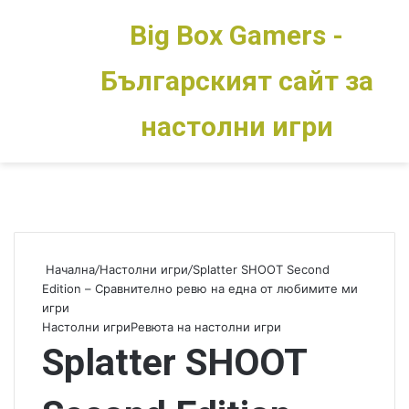
Big Box Gamers -
Българският сайт за
Меню
Switch skin
настолни игри
Начална
/
Настолни игри
/
Splatter SHOOT Second
Edition – Сравнително ревю на една от любимите ми
игри
Настолни игри
Ревюта на настолни игри
Splatter SHOOT