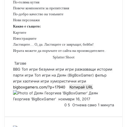
По-голяма кутия
Повече компоненти за препятствия
По-добро качество на токъните
Нови персонажи
Какво е същото:
Картите
Илюстрациите
Ластиците… О, да. Ластиците се завръщат, бейби!
Играта можете да поръчате от сайта на производителите.
Splatter Shoot
Тагове
BBG Топ игри
безумни игри
игри разказващи истории
парти игри
Топ игри на Деян (BigBoxGamer)
филър
игри
хаотични игри
хумористични игри
Копирай URL
Деян
Георгиев 'BigBoxGamer'
S
ноември 16, 2017
e
0
5
Отнема само 1 минута
n
d
a