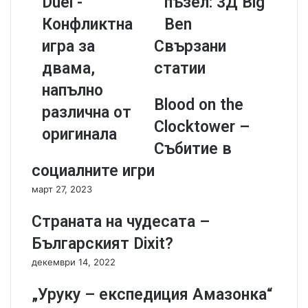
Duel -
пъзел: 3Д Big
o
в
k
e
n
ю
Конфликтна
Ben
d
н
игра за
Свързани
e
а
r
п
двама,
статии
s
ъ
напълно
D
з
Blood on the
u
е
различна от
e
л
Clocktower –
оригинала
l
:
Събитие в
-
3
К
Д
социалните игри
о
B
март 27, 2023
н
i
ф
g
Страната на чудесата –
л
B
и
e
Българският Dixit?
к
n
декември 14, 2022
т
н
„Уруку – експедиция Амазонка“
а