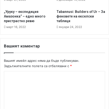
и
п
„Уруку – експедиция
Tabannusi: Builders of Ur – За
о
Амазонка“ – едно много
феновете на екселски
к
пристрастно ревю
таблици
е
март 16, 2022
януари 24, 2022
р
?
Вашият коментар
Вашият имейл адрес няма да бъде публикуван.
Задължителните полета са отбелязани с
*
К
о
м
е
н