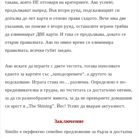
такава, която НЕ отговаря на критериите. Ако успеят,
продължават напред. Във втори рунд, подсказващият си
допълва до пет карти и отново прави същото. Вече има две
указания, но понеже е втори рунд, останалите играчи трябва
да елиминират ДВЕ карти. И така се продължава, докато се
открие правилната. Ако по някое време се елиминира
правилната, всички губят заедно.
Ако искате да играете с двете тестета, тогава използвате
едното за картите със „заподозрените“, а другото за
подсказване. Играта става по… различна. Определено е по-
предизвикателна и трудна, но тестетата са достатъчно евтини,
за да си разнообразите живота, за да не превърнете домашния
си арест в „The Shining”. Йес! Успях да вкарам актуалност.
Заключение
Similio е перфектно семейно предложение за бърза и достъпна