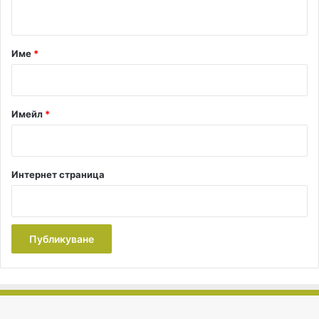
т
а
р
Име
*
:
*
Имейл
*
Интернет страница