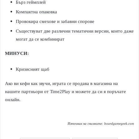
Бърз геймплей
Компактна опаковка
Провокира смехове и забавни спорове
Съществуват две различни тематични версии, които даже
могат да се комбинират
МИНУСИ:
Кризисният щаб
Ако ви кефи как звучи, играта се продава в магазина на
нашите партньори от Time2Play и можете да си я поръчате
онлайн.
Източник на снимките: boardgamegeek.com