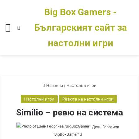
Big Box Gamers -
Българският сайт за
Меню
Switch skin
настолни игри
Начална
/
Настолни игри
Настолни игри
Ревюта на настолни игри
Similio – ревю на система
Деян Георгиев
'BigBoxGamer'
S