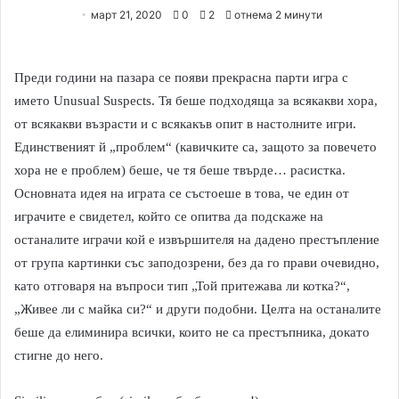
e
март 21, 2020
0
2
отнема 2 минути
n
d
a
Преди години на пазара се появи прекрасна парти игра с
n
името Unusual Suspects. Тя беше подходяща за всякакви хора,
e
от всякакви възрасти и с всякакъв опит в настолните игри.
m
Единственият й „проблем“ (кавичките са, защото за повечето
a
хора не е проблем) беше, че тя беше твърде… расистка.
i
Основната идея на играта се състоеше в това, че един от
l
играчите е свидетел, който се опитва да подскаже на
останалите играчи кой е извършителя на дадено престъпление
от група картинки със заподозрени, без да го прави очевидно,
като отговаря на въпроси тип „Той притежава ли котка?“,
„Живее ли с майка си?“ и други подобни. Целта на останалите
беше да елиминира всички, които не са престъпника, докато
стигне до него.