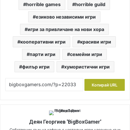
horrible games
horrible guild
езиково независими игри
игри за привличане на нови хора
кооперативни игри
красиви игри
парти игри
семейни игри
филър игри
хумористични игри
Копирай URL
Деян Георгиев 'BigBoxGamer'
Собственик съм на кафене с настолни игри насочено към