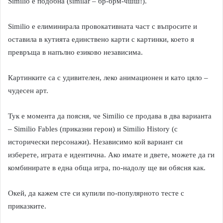
Similio e подобна (similar – бр-брм-чшш!).
Similio е елиминирала провокативната част с въпросите и
оставила в кутията единствено карти с картинки, което я
превръща в напълно езиково независима.
Картинките са с удивителен, леко анимационен и като цяло –
чудесен арт.
Тук е момента да поясня, че Similio се продава в два варианта
– Similio Fables (приказни герои) и Similio History (с
исторически персонажи). Независимо кой вариант си
изберете, играта е идентична. Ако имате и двете, можете да ги
комбинирате в една обща игра, по-надолу ще ви обясня как.
Окей, да кажем сте си купили по-популярното тесте с
приказките.