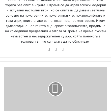
хората без опит в игрите. Стремя се да играя всички модерни
и актуални настолни игри, но се опитвам да давам светлина
основно на по-странните, по-отритнатите, по-апокрифните и
тези игри, които рядко се появяват под прожекторите. Имам
дългогодишен опит като сценарист в телевизията, предимно
на комедийни предавания и затова от време на време пускам
неуместен и несъдържателен хумор, който понякога е
толкова тъп, че са налага да го обяснявам.
We
Fa
Yo
bsi
ce
uT
te
bo
ub
ok
e
S
t
o
n
e
D
a
z
e