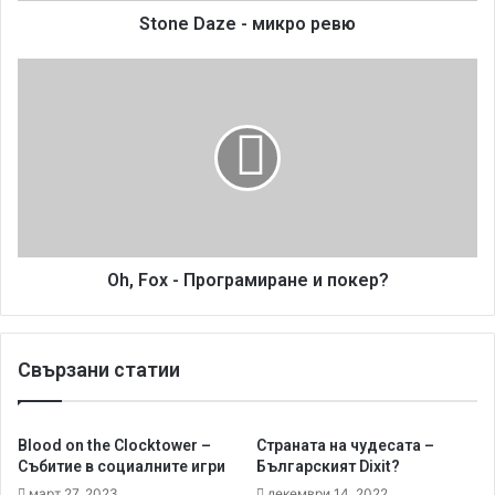
-
Stone Daze - микро ревю
м
и
O
к
h
р
,
о
F
р
o
е
x
в
-
ю
П
р
о
Oh, Fox - Програмиране и покер?
г
р
а
Свързани статии
м
и
р
а
Blood on the Clocktower –
Страната на чудесата –
н
Събитие в социалните игри
Българският Dixit?
е
март 27, 2023
декември 14, 2022