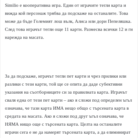
Similio е кооперативна игра. Един от играчите тегли карта и
вижда кой персонаж трябва да подскаже на останалите. Това
може да бъде Големият лош вълк, Алиса или дори Пепеляшка.
След това играчът тегли още 11 карти. Размесва всички 12 и ги
нарежда на масата.
За да подскаже, играчът тегли пет карти и чрез прилики или
разлики с тези карти, той ще се опита да даде субективни
указания на съотборниците си за правилната карта. Играчът
сваля една от тези пет карти – ако я сложи под определен ъгъл
означава, че тази карта ИМА нещо общо с търсената карта в
средата на масата. Ако я сложи под друг ъгъл означава, че
НЯМА нищо още с търсената карта. Целта на останалите
играчи сега е не да намерят търсената карта, а да елиминират