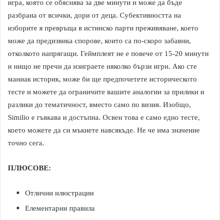
игра, която се обяснява за две минути и може да бъде
разбрана от всички, дори от деца. Субективността на
изборите я превръща в истинско парти преживяване, което
може да предизвика спорове, които са по-скоро забавни,
отколкото напрягащи. Геймплеят не е повече от 15-20 минути
и нищо не пречи да изиграете няколко бързи игри. Ако сте
маниак историк, може би ще предпочетете историческото
тесте и можете да ограничите вашите аналогии за прилики и
разлики до тематичност, вместо само по визия. Изобщо,
Similio e гъвкава и достъпна. Освен това е само едно тесте,
което можете да си мъкнете навсякъде. Не че има значение
точно сега.
ПЛЮСОВЕ:
Отлични илюстрации
Елементарни правила