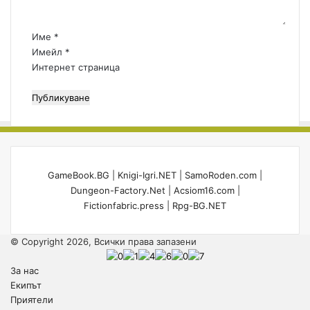
а
р
:
Име
*
*
Имейл
*
Интернет страница
GameBook.BG
|
Knigi-Igri.NET
|
SamoRoden.com
|
Dungeon-Factory.Net
|
Acsiom16.com
|
Fictionfabric.press
|
Rpg-BG.NET
© Copyright 2026, Всички права запазени
За нас
Екипът
Приятели