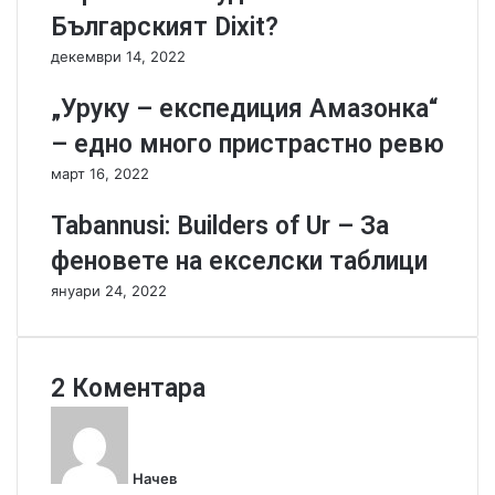
u
!
Българският Dixit?
-
!
G
-
декември 14, 2022
i
Б
-
е
„Уруку – експедиция Амазонка“
O
з
– едно много пристрастно ревю
h
п
!
л
март 16, 2022
T
а
C
т
Tabannusi: Builders of Ur – За
G
н
феновете на екселски таблици
т
а
е
и
януари 24, 2022
с
г
т
р
е
а
?
з
2 Коментара
а
к
п
а
р
з
и
Начев
а
н