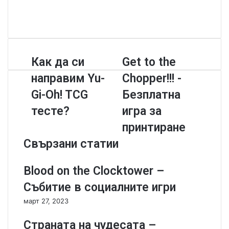
e
F
b
a
Y
s
c
o
i
e
u
t
b
T
К
Как да си
G
Get to the
e
o
u
а
e
o
b
направим Yu-
Chopper!!! -
к
t
k
e
д
t
Gi-Oh! TCG
Безплатна
а
o
тесте?
игра за
с
t
и
h
принтиране
н
e
Свързани статии
а
C
п
h
р
o
Blood on the Clocktower –
а
p
Събитие в социалните игри
в
p
и
e
март 27, 2023
м
r
Y
!
Страната на чудесата –