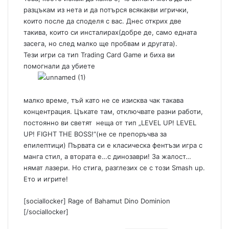
разцъкам из нета и да потърся всякакви игрички,
които после да споделя с вас. Днес открих две
такива, които си инсталирах(добре де, само едната
засега, но след малко ще пробвам и другата).
Тези игри са тип Trading Card Game и биха ви
помогнали да убиете
малко време, тъй като не се изисква чак такава
концентрация. Цъкате там, отключвате разни работи,
постоянно ви светят неща от тип „LEVEL UP! LEVEL
UP! FIGHT THE BOSS!“(не се препоръчва за
епилептици) Първата си е класическа фентъзи игра с
манга стил, а втората е…с динозаври! За жалост…
нямат лазери. Но стига, разглезих се с този
Smash up
.
Ето и игрите!
[sociallocker]
Rage of Bahamut
Dino Dominion
[/sociallocker]