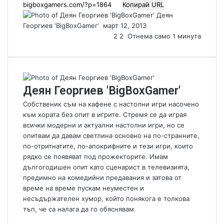
Копирай URL
Деян
Георгиев 'BigBoxGamer'
S
март 12, 2013
e
2
2
Отнема само 1 минута
n
d
a
n
Деян Георгиев 'BigBoxGamer'
e
m
Собственик съм на кафене с настолни игри насочено
a
към хората без опит в игрите. Стремя се да играя
i
всички модерни и актуални настолни игри, но се
l
опитвам да давам светлина основно на по-странните,
по-отритнатите, по-апокрифните и тези игри, които
рядко се появяват под прожекторите. Имам
дългогодишен опит като сценарист в телевизията,
предимно на комедийни предавания и затова от
време на време пускам неуместен и
несъдържателен хумор, който понякога е толкова
тъп, че са налага да го обяснявам.
W