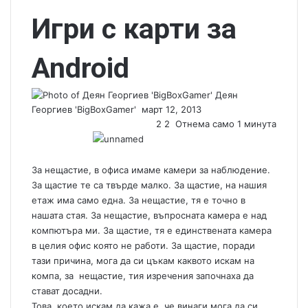
Игри с карти за
Android
Деян
Георгиев 'BigBoxGamer'
S
март 12, 2013
e
2
2
Отнема само 1 минута
n
d
a
За нещастие, в офиса имаме камери за наблюдение.
n
За щастие те са твърде малко. За щастие, на нашия
e
етаж има само една. За нещастие, тя е точно в
m
нашата стая. За нещастие, въпросната камера е над
a
компютъра ми. За щастие, тя е единствената камера
i
в целия офис която не работи. За щастие, поради
l
тази причина, мога да си цъкам каквото искам на
компа, за нещастие, тия изречения започнаха да
стават досадни.
Това, което искам да кажа е, че винаги мога да си