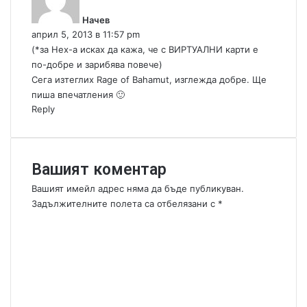
з
Начев
а
април 5, 2013 в 11:57 pm
:
(*за Hex-a исках да кажа, че с ВИРТУАЛНИ карти е
по-добре и зарибява повече)
Сега изтеглих Rage of Bahamut, изглежда добре. Ще
пиша впечатления 🙂
Reply
Вашият коментар
Вашият имейл адрес няма да бъде публикуван.
Задължителните полета са отбелязани с
*
К
о
м
е
н
т