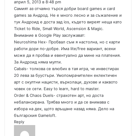
април 5, 2013 в 8:48 pm
:
т
Самият аз отчаяно търся добри board games и card
и
games за Андрод. Не е много лесно и за съжаление и
р
тук Андроид е доста зад ios, където виреят неща като
а
Ticket to Ride, Small World, Ascension & Magic.
н
Внимание в Google Play заслужават:
е
Neuroshima Hex- Пробвал съм я настолна, но с карти
работи дори по-добре. Има lite/free вариант, всеки
може да я пробва и евентуално да мине на платения.
За Андроид няма мулти.
Cabals- толкова се влюбих в тая игра, че инвестирах
20 лева за буустъри. Умопомрачителен еклектичен
арт с окултни нацисти, върколаци, духове и каквото
човек се сети. Easy to learn, hard to master.
Order & Chaos Duels- страхотен арт, но доста
небалансирана. Трябва много и да се внимава с
избора на дек, щото връщане назад няма. Дело на
българския Gameloft.
Reply
к
а