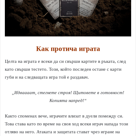
Как протича играта
Целта на играта е всеки да си свърши картите в ръката, след
като свърши тестето. Този, който последен остане с карти
губи и на следващата игра той е раздавач.
„Идваааат, стегнете строя! Щитовете в готовност!
Копията напред!“
Както споменах вече, играчите влизат в дуели помежду си.
Това става като по време на своя ход всеки играч напада този
отляво на него. Атаката и защитата стават чрез игране на