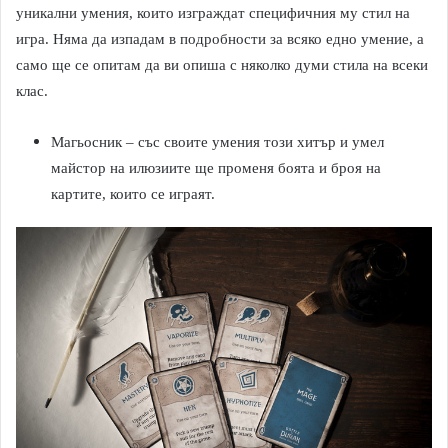
уникални умения, които изграждат специфичния му стил на
игра. Няма да изпадам в подробности за всяко едно умение, а
само ще се опитам да ви опиша с няколко думи стила на всеки
клас.
Магьосник – със своите умения този хитър и умел
майстор на илюзиите ще променя боята и броя на
картите, които се играят.