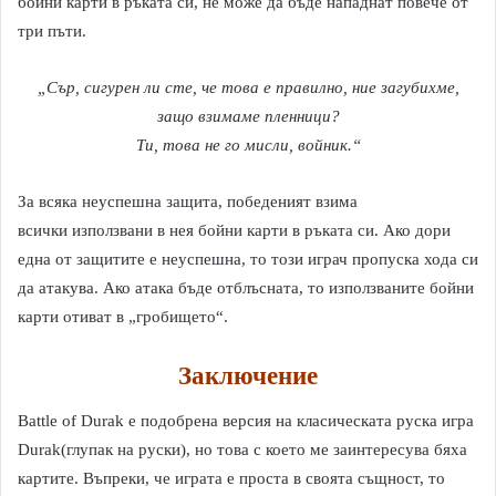
бойни карти в ръката си, не може да бъде нападнат повече от
три пъти.
„Сър, сигурен ли сте, че това е правилно, ние загубихме,
защо взимаме пленници?
Ти, това не го мисли, войник.“
За всяка неуспешна защита, победеният взима
всички използвани в нея бойни карти в ръката си. Ако дори
една от защитите е неуспешна, то този играч пропуска хода си
да атакува. Ако атака бъде отблъсната, то използваните бойни
карти отиват в „гробището“.
Заключение
Battle of Durak e подобрена версия на класическата руска игра
Durak(глупак на руски), но това с което ме заинтересува бяха
картите. Въпреки, че играта е проста в своята същност, то