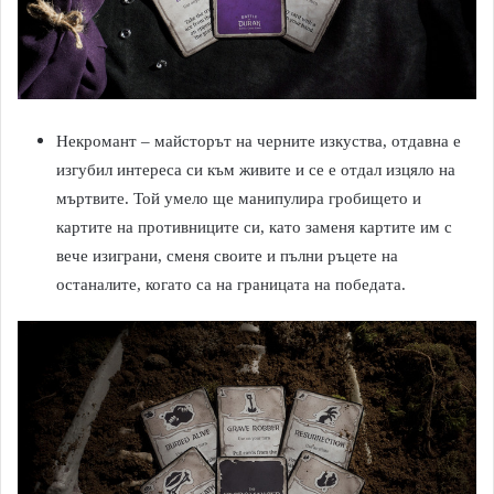
Некромант – майсторът на черните изкуства, отдавна е
изгубил интереса си към живите и се е отдал изцяло на
мъртвите. Той умело ще манипулира гробището и
картите на противниците си, като заменя картите им с
вече изиграни, сменя своите и пълни ръцете на
останалите, когато са на границата на победата.