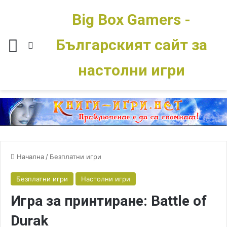
Big Box Gamers -
Българският сайт за
Меню
Switch skin
настолни игри
Начална
/
Безплатни игри
Безплатни игри
Настолни игри
Игра за принтиране: Battle of
Durak