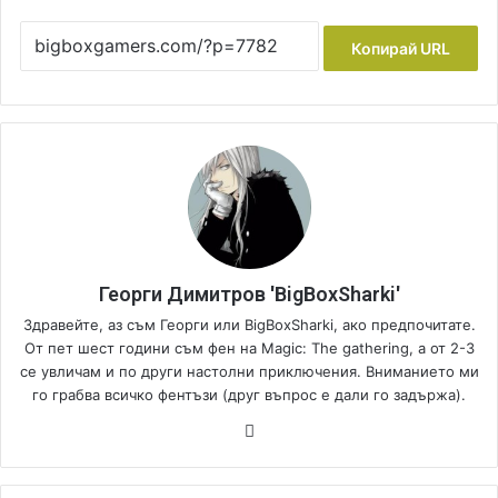
Копирай URL
Георги Димитров 'BigBoxSharki'
Здравейте, аз съм Георги или BigBoxSharki, ако предпочитате.
От пет шест години съм фен на Magic: The gathering, а от 2-3
се увличам и по други настолни приключения. Вниманието ми
го грабва всичко фентъзи (друг въпрос е дали го задържа).
Fa
ce
bo