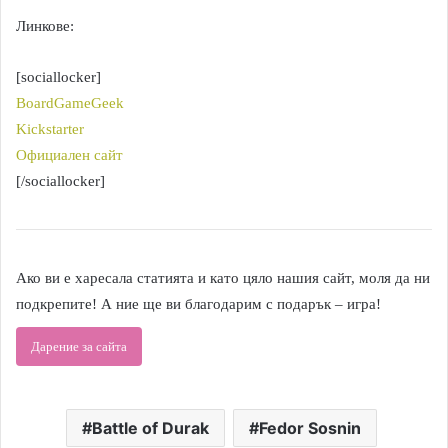
Линкове:
[sociallocker]
BoardGameGeek
Kickstarter
Официален сайт
[/sociallocker]
Ако ви е харесала статията и като цяло нашия сайт, моля да ни
подкрепите! А ние ще ви благодарим с подарък – игра!
Дарение за сайта
Battle of Durak
Fedor Sosnin