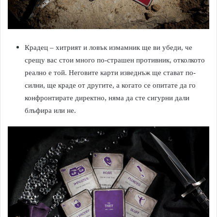
Крадец – хитрият и ловък измамник ще ви убеди, че
срещу вас стои много по-страшен противник, отколкото
реално е той. Неговите карти изведнъж ще стават по-
силни, ще краде от другите, а когато се опитате да го
конфронтирате директно, няма да сте сигурни дали
блъфира или не.