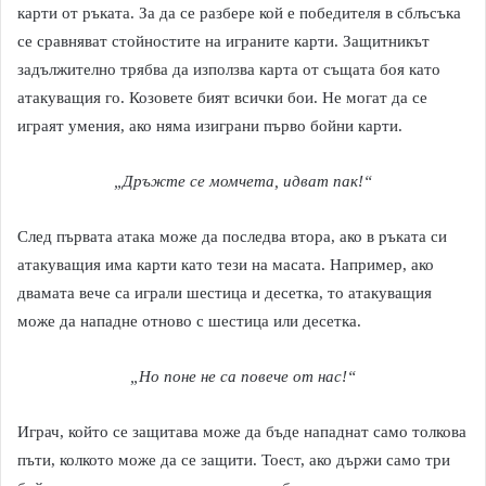
карти от ръката. За да се разбере кой е победителя в сблъсъка
се сравняват стойностите на играните карти. Защитникът
задължително трябва да използва карта от същата боя като
атакуващия го. Козовете бият всички бои. Не могат да се
играят умения, ако няма изиграни първо бойни карти.
„Дръжте се момчета, идват пак!“
След първата атака може да последва втора, ако в ръката си
атакуващия има карти като тези на масата. Например, ако
двамата вече са играли шестица и десетка, то атакуващия
може да нападне отново с шестица или десетка.
„Но поне не са повече от нас!“
Играч, който се защитава може да бъде нападнат само толкова
пъти, колкото може да се защити. Тоест, ако държи само три