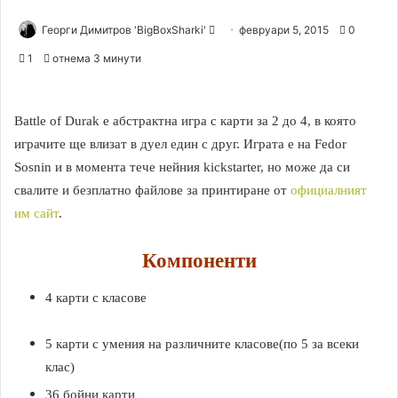
Георги Димитров 'BigBoxSharki'
S
февруари 5, 2015
0
e
1
отнема 3 минути
n
d
a
Battle of Durak e абстрактна игра с карти за 2 до 4, в която
n
играчите ще влизат в дуел един с друг. Играта е на Fedor
e
Sosnin и в момента тече нейния kickstarter, но може да си
m
свалите и безплатно файлове за принтиране от
официалният
a
им сайт
.
i
l
Компоненти
4 карти с класове
5 карти с умения на различните класове(по 5 за всеки
клас)
36 бойни карти