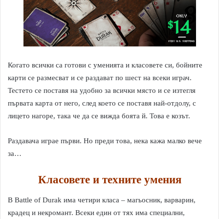
Когато всички са готови с уменията и класовете си, бойните
карти се размесват и се раздават по шест на всеки играч.
Тестето се поставя на удобно за всички място и се изтегля
първата карта от него, след което се поставя най-отдолу, с
лицето нагоре, така че да се вижда боята й. Това е козът.
Раздавача играе първи. Но преди това, нека кажа малко вече
за…
Класовете и техните умения
В Battle of Durak има четири класа – магьосник, варварин,
крадец и некромант. Всеки един от тях има специални,