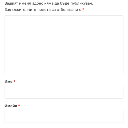
к
Вашият имейл адрес няма да бъде публикуван.
а
Задължителните полета са отбелязани с
*
и
г
К
р
о
а
м
с
ъ
е
с
н
з
а
т
р
а
о
в
р
Име
*
е
:
*
Имейл
*