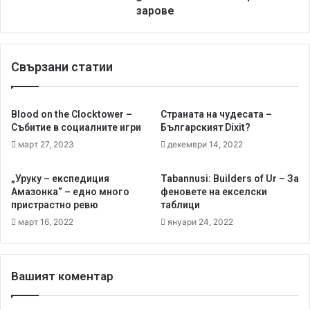
е
r
зарове
л
i
е
b
в
l
Свързани статии
и
e
з
T
и
h
я
i
Blood on the Clocktower –
Страната на чудесата –
n
Събитие в социалните игри
Българският Dixit?
g
март 27, 2023
декември 14, 2022
s
-
„Уруку – експедиция
Tabannusi: Builders of Ur – За
г
Амазонка“ – едно много
феновете на екселски
о
пристрастно ревю
таблици
л
март 16, 2022
януари 24, 2022
я
м
а
м
Вашият коментар
а
л