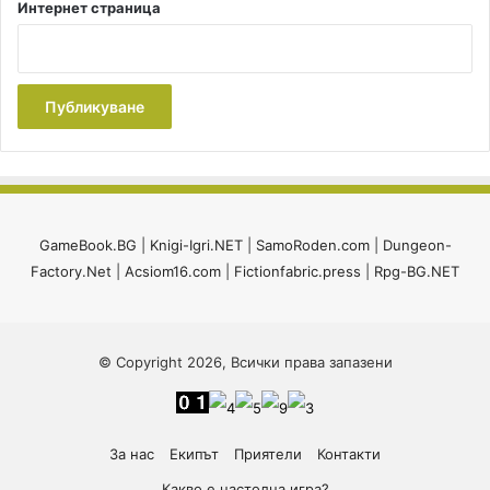
Интернет страница
GameBook.BG
|
Knigi-Igri.NET
|
SamoRoden.com
|
Dungeon-
Factory.Net
|
Acsiom16.com
|
Fictionfabric.press
|
Rpg-BG.NET
© Copyright 2026, Всички права запазени
За нас
Екипът
Приятели
Контакти
Какво е настолна игра?