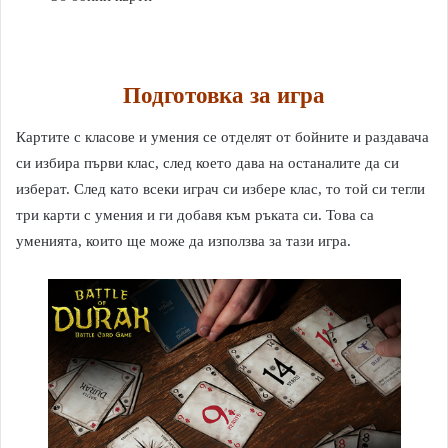
Подготовка за игра
Картите с класове и умения се отделят от бойните и раздавача
си избира първи клас, след което дава на останалите да си
изберат. След като всеки играч си избере клас, то той си тегли
три карти с умения и ги добавя към ръката си. Това са
уменията, които ще може да използва за тази игра.