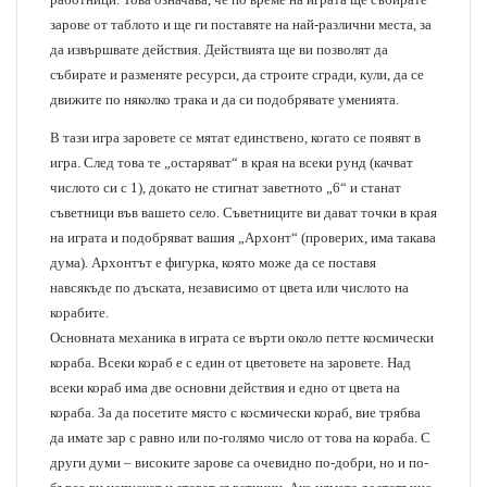
зарове от таблото и ще ги поставяте на най-различни места, за
да извършвате действия. Действията ще ви позволят да
събирате и разменяте ресурси, да строите сгради, кули, да се
движите по няколко трака и да си подобрявате уменията.
В тази игра заровете се мятат единствено, когато се появят в
игра. След това те „остаряват“ в края на всеки рунд (качват
числото си с 1), докато не стигнат заветното „6“ и станат
съветници във вашето село. Съветниците ви дават точки в края
на играта и подобряват вашия „Архонт“ (проверих, има такава
дума). Архонтът е фигурка, която може да се поставя
навсякъде по дъската, независимо от цвета или числото на
корабите.
Основната механика в играта се върти около петте космически
кораба. Всеки кораб е с един от цветовете на заровете. Над
всеки кораб има две основни действия и едно от цвета на
кораба. За да посетите място с космически кораб, вие трябва
да имате зар с равно или по-голямо число от това на кораба. С
други думи – високите зарове са очевидно по-добри, но и по-