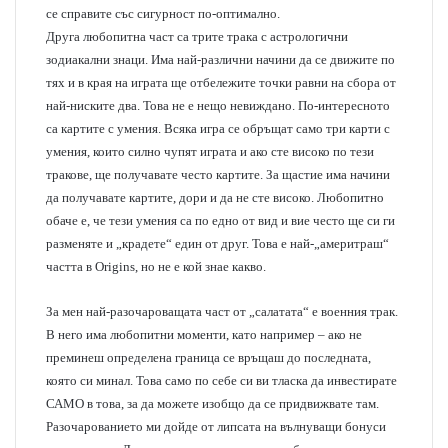
се справите със сигурност по-оптимално.
Друга любопитна част са трите трака с астрологични
зодиакални знаци. Има най-различни начини да се движите по
тях и в края на играта ще отбележите точки равни на сбора от
най-ниските два. Това не е нещо невиждано. По-интересното
са картите с умения. Всяка игра се обръщат само три карти с
умения, които силно чупят играта и ако сте високо по тези
тракове, ще получавате често картите. За щастие има начини
да получавате картите, дори и да не сте високо. Любопитно
обаче е, че тези умения са по едно от вид и вие често ще си ги
разменяте и „крадете“ един от друг. Това е най-„америтраш“
частта в Origins, но не е кой знае какво.
За мен най-разочароващата част от „салатата“ е военния трак.
В него има любопитни моменти, като например – ако не
преминеш определена граница се връщаш до последната,
която си минал. Това само по себе си ви тласка да инвестирате
САМО в това, за да можете изобщо да се придвижвате там.
Разочарованието ми дойде от липсата на вълнуващи бонуси