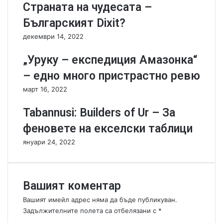
и
к
Страната на чудесата –
а
а
Българският Dixit?
л
м
е
ъ
декември 14, 2022
н
н
е
и
„Уруку – експедиция Амазонка“
к
п
– едно много пристрастно ревю
с
о
п
в
март 16, 2022
е
а
р
ш
Tabannusi: Builders of Ur – За
и
а
феновете на екселски таблици
м
т
е
а
януари 24, 2022
н
д
т
ъ
в
с
2
к
Вашият коментар
0
а
Вашият имейл адрес няма да бъде публикуван.
м
Задължителните полета са отбелязани с
*
и
К
н