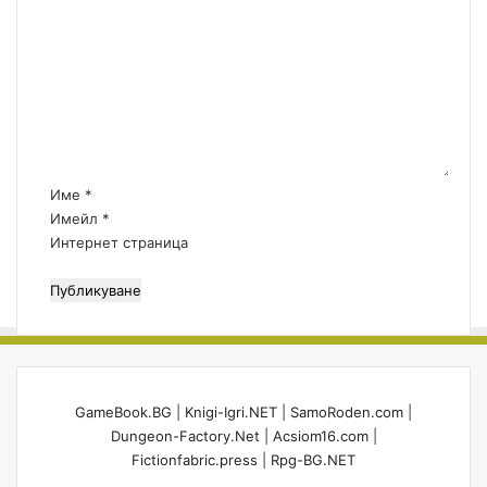
о
у
т
м
и
е
н
т
а
р
:
Име
*
*
Имейл
*
Интернет страница
GameBook.BG
|
Knigi-Igri.NET
|
SamoRoden.com
|
Dungeon-Factory.Net
|
Acsiom16.com
|
Fictionfabric.press
|
Rpg-BG.NET