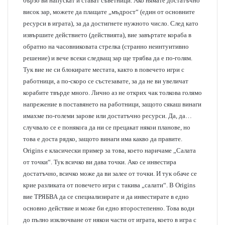
бързо ви напускат и стават съветници. Ако нямате достатъчно
висок зар, можете да плащате „мъдрост“ (един от основните
ресурси в играта), за да достигнете нужното число. След като
извършите действието (действията), вие завъртате кораба в
обратно на часовниковата стрелка (странно неинтуитивно
решение) и вече всеки следващ зар ще трябва да е по-голям.
Тук вие не си блокирате местата, както в повечето игри с
работници, а по-скоро се състезавате, за да не ви увеличат
корабите твърде много. Лично аз не открих чак толкова голямо
напрежение в поставянето на работници, защото сякаш винаги
имахме по-големи зарове или достатъчно ресурси. Да, да…
случвало се е понякога да ни се прецакат някои планове, но
това е доста рядко, защото винаги има какво да правите.
Origins е класически пример за това, което наричаме „Салата
от точки“. Тук всичко ви дава точки. Ако се инвестира
достатъчно, всичко може да ви залее от точки. И тук обаче се
крие разликата от повечето игри с такива „салати“. В Origins
вие ТРЯБВА да се специализирате и да инвестирате в едно
основно действие и може би едно второстепенно. Това води
до пълно изключване от някои части от играта, което в игра с