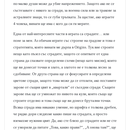
по-малко души може да убие напрежението. Защото ако не се
състезавате с някого за сгради, за военна сила или за тракове за
астралните знаци, то се губи тръпката. За щастие, ако играете
4 човека, винаги ще има с кого да си ги мерите.
Една от най-интересните части в играта са сградите… или
поне за мен. Аз обичам игрите със строене на градове и това е
стратегията, която винаги ме дърпа в Origins. Тук вие строите
нещо като пъзел със сградите, защото се опитвате от една
страна да спазвате определени схеми (нещо като мисии), които
ще ви донесат точки и злато, а златото не е толкова лесно за
сдобиване. От друга страна ще се фокусирате в определени
цветове сгради, защото това може да се отплати, ако поставяте
зарове от същия цвят в „квартали“ от съседни сгради. Същите
зарове пък ще се умножат по нивото на кули, които също ще
строите отделно и това също ще ви донесе брутални точки.
Всяка сграда има някакво умение, но шрифта е толкова дребен,
че рядко дори следяхме какво пише на сградата, а просто
вземахме нужния цвят. Да, ако сте близо до сградите или не сте
се уморили да питате „Това, какво прави?“, „А онова там?“, ще