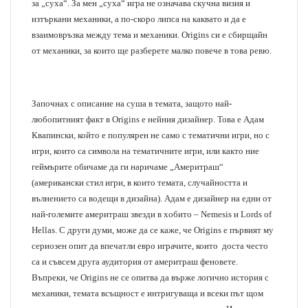
за „суха“. За мен „суха“ игра не означава скучна визия и
изтъркани механики, а по-скоро липса на каквато и да е
взаимовръзка между тема и механики. Origins си е сбирщайн
от механики, за които ще разберете малко повече в това ревю.
Започнах с описание на суша в темата, защото най-
любопитният факт в Origins е нейния дизайнер. Това е Адам
Квапински, който е популярен не само с тематични игри, но с
игри, които са символа на тематичните игри, или както ние
геймърите обичаме да ги наричаме „Америтраш“
(американски стил игри, в които темата, случайността и
вълнението са водещи в дизайна). Адам е дизайнер на едни от
най-големите америтраш звезди в хобито – Nemesis и Lords of
Hellas. С други думи, може да се каже, че Origins е първият му
сериозен опит да впечатли евро играчите, които доста често
са и съвсем друга аудитория от америтраш феновете.
Въпреки, че Origins не се опитва да върже логично история с
механики, темата всъщност е интригуваща и всеки път щом