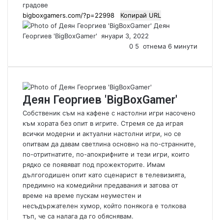
градове
Копирай URL
Деян
Георгиев 'BigBoxGamer'
S
януари 3, 2022
e
0
5
отнема 6 минути
n
d
a
n
Деян Георгиев 'BigBoxGamer'
e
m
Собственик съм на кафене с настолни игри насочено
a
към хората без опит в игрите. Стремя се да играя
i
всички модерни и актуални настолни игри, но се
l
опитвам да давам светлина основно на по-странните,
по-отритнатите, по-апокрифните и тези игри, които
рядко се появяват под прожекторите. Имам
дългогодишен опит като сценарист в телевизията,
предимно на комедийни предавания и затова от
време на време пускам неуместен и
несъдържателен хумор, който понякога е толкова
тъп, че са налага да го обяснявам.