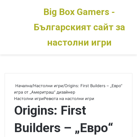
Big Box Gamers -
Българският сайт за
Меню
Switch skin
настолни игри
Начална
/
Настолни игри
/
Origins: First Builders – „Евро“
игра от „Америтраш“ дизайнер
Настолни игри
Ревюта на настолни игри
Origins: First
Builders – „Евро“