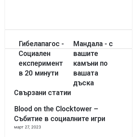
W
e
F
b
a
Y
s
c
o
i
e
u
t
b
T
Г
Гибелапагос -
М
Мандала - с
e
o
u
и
а
o
b
Социален
вашите
б
н
k
e
е
д
експеримент
камъни по
л
а
в 20 минути
вашата
а
л
п
а
дъска
а
-
Свързани статии
г
с
о
в
с
а
Blood on the Clocktower –
-
ш
Събитие в социалните игри
С
и
о
т
март 27, 2023
ц
е