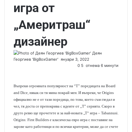
игра от
„Америтраш“
дизайнер
Деян
Георгиев 'BigBoxGamer'
S
януари 3, 2022
e
0
5
отнема 6 минути
n
d
a
Въпреки огромната популярност на “T” поредицата на Board
n
and Dice, някак си тя мина покрай мен. И въпреки, че Origins
e
официално не е от тази поредица, по това, което съм гледал и
m
чел, тя доста се препокрива с идеите от „T” серията. Скоро в
a
друго ревю ще прочетете и за най-новата „Т“ игра – Tabannusi.
i
Origins: First Builders е класическа евро игра с поставяне на
l
зарове като работници и по всички критерии, може да се счете