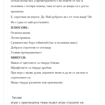
сетъпа всеки път, а времетраенето е не повече от час и
половина с четири човека, така че като за жанра си е доста
прилично.
Е, харесвам ли играта. Да. Най-добрата ли е от този жанр? Не.
Но е една от най-достъпните.
ПЛЮСОВЕ:
Отлична визия
Лесни правила
Сравнително бърз геймплей (час и половина макс)
Добрата стратегия се отплаща
Голяма преиграваемост
МИНУСИ:
Някои от цветовете са твърде близки
Шрифтовете са твърде дребни
При игра с малко души, играчите може и да не се засекат в
стратегиите си
Нищо твърде различно или оригинално
Тагове
игри с оригинална тема
пъзел игри
строене на