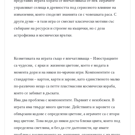
представях играта хората се впечатляваха от нея. Играчите
управляват селища в древността под сериозното влияние на
извънземни, които споделят знанията си с човешката раса. С
други думи – в тази игра се смесват класически мотиви със
събиране на ресурси и строене на къщички, но с доза
астрофизика и космически врътки.
Козметиката на играта също е впечатляваща – Илюстрациите
са чудесни, с ярки и жизнени цветове, което е модата в
момента дори и на някои по-мрачни игри. Компонентите са
стандартни – картон, карти и зарове, като единственото малко
по-различно нещо са петте пластмасови космически кораба,
които се забиват в дъската.
Има два проблема с компонентите. Първият е неизбежен. В
играта има твърде много цветове. Действията и заровете са
обвързани кодове с определени цветове, а играчите са с втори
вид цветове. Това води до някои доста близки цвята, които под
определена светлина, и без да сте далтонисти, ще имате
проблем с различаването на, например, оранжевото с жълтото