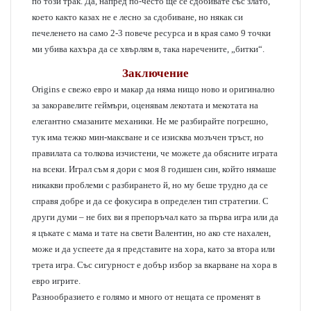
по този трак. Да, напред по-често ще се сдобивате със злато,
което както казах не е лесно за сдобиване, но някак си
печеленето на само 2-3 повече ресурса и в края само 9 точки
ми убива кахъра да се хвърлям в, така наречените, „битки“.
Заключение
Origins е свежо евро и макар да няма нищо ново и оригинално
за закоравелите геймъри, оценявам лекотата и мекотата на
елегантно смазаните механики. Не ме разбирайте погрешно,
тук има тежко мин-максване и се изисква мозъчен тръст, но
правилата са толкова изчистени, че можете да обясните играта
на всеки. Играл съм я дори с моя 8 годишен син, който нямаше
никакви проблеми с разбирането й, но му беше трудно да се
справя добре и да се фокусира в определен тип стратегии. С
други думи – не бих ви я препоръчал като за първа игра или да
я цъкате с мама и тате на свети Валентин, но ако сте нахален,
може и да успеете да я представите на хора, като за втора или
трета игра. Със сигурност е добър избор за вкарване на хора в
евро игрите.
Разнообразието е голямо и много от нещата се променят в