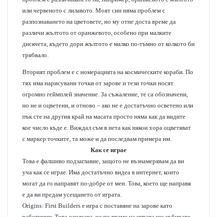
или червеното с лилавото. Моят син няма проблем с
разпознаването на цветовете, но му отне доста време да
различи жълтото от оранжевото, особено при малките
дискчета, където дори жълтото е малко по-тъмно от колкото би
трябвало.
Вторият проблем е с номерацията на космическите кораби. По
тях има нарисувани точки от зарове и тези точки носят
огромно геймплей значение. За съжаление, те са обозначени,
но не и оцветени, и отново – ако не е достатъчно осветено или
пък сте на другия край на масата просто няма как да видите
кое число къде е. Виждал съм в нета как някои хора оцветяват
с маркер точките, та може и да последвам примера им.
Как се играе
Това е фалшиво подзаглавие, защото не възнамерявам да ви
уча как се играе. Има достатъчно видеа в интернет, които
могат да го направят по-добре от мен. Това, което ще направя
е да ви предам усещането от играта.
Origins: First Builders е игра с поставяне на зарове като
работници. Това означава, че по време на играта ще събирате