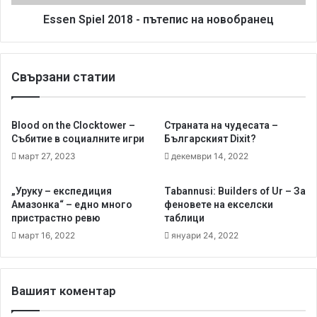
C
e
a
l
Essen Spiel 2018 - пътепис на новобранец
t
2
c
0
h
1
Свързани статии
-
8
К
-
у
п
к
ъ
Blood on the Clocktower –
Страната на чудесата –
и
т
Събитие в социалните игри
Българският Dixit?
ч
е
март 27, 2023
декември 14, 2022
к
п
а
и
„Уруку – експедиция
Tabannusi: Builders of Ur – За
з
с
Амазонка“ – едно много
феновете на екселски
а
н
пристрастно ревю
таблици
г
а
март 16, 2022
януари 24, 2022
е
н
й
о
м
в
ъ
о
Вашият коментар
р
б
и
р