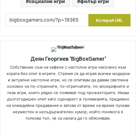
социални игри
филър игри
Копирай URL
Деян Георгиев 'BigBoxGamer'
Собственик съм на кафене с настолни игри насочено към
хората без опит в игрите. Стремя се да играя всички модерни
и актуални настолни игри, но се опитвам да давам светлина
основно на по-странните, по-отритнатите, по-апокрифните и
тези игри, които рядко се появяват под прожекторите. Имам
дългогодишен опит като сценарист в телевизията, предимно
на комедийни предавания и затова от време на време пускам
неуместен и несъдържателен хумор, който понякога е
толкова тъп, че са налага да го обяснявам.
We
Fa
Yo
bsi
ce
uT