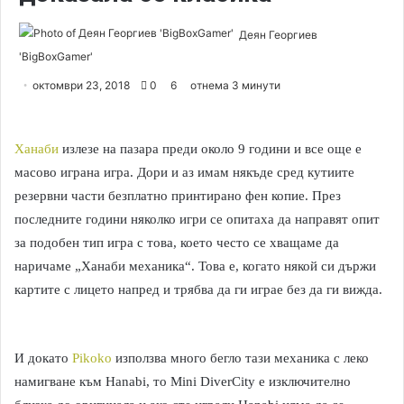
Деян Георгиев
'BigBoxGamer'
S
e
октомври 23, 2018
0
6
отнема 3 минути
n
d
a
Ханаби
излезе на пазара преди около 9 години и все още е
n
масово играна игра. Дори и аз имам някъде сред кутиите
e
резервни части безплатно принтирано фен копие. През
m
последните години няколко игри се опитаха да направят опит
a
за подобен тип игра с това, което често се хващаме да
i
наричаме „Ханаби механика“. Това е, когато някой си държи
l
картите с лицето напред и трябва да ги играе без да ги вижда.
И докато
Pikoko
използва много бегло тази механика с леко
намигване към Hanabi, то Mini DiverCity е изключително