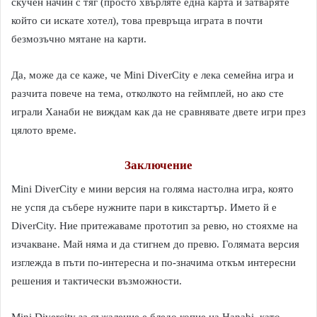
скучен начин с тяг (просто хвърляте една карта и затваряте
който си искате хотел), това превръща играта в почти
безмозъчно мятане на карти.
Да, може да се каже, че Mini DiverCity е лека семейна игра и
разчита повече на тема, отколкото на геймплей, но ако сте
играли Ханаби не виждам как да не сравнявате двете игри през
цялото време.
Заключение
Mini DiverCity е мини версия на голяма настолна игра, която
не успя да събере нужните пари в кикстартър. Името й е
DiverCity. Ние притежаваме прототип за ревю, но стояхме на
изчакване. Май няма и да стигнем до превю. Голямата версия
изглежда в пъти по-интересна и по-значима откъм интересни
решения и тактически възможности.
Mini Divercity за съжаление е бледо копие на Hanabi, като