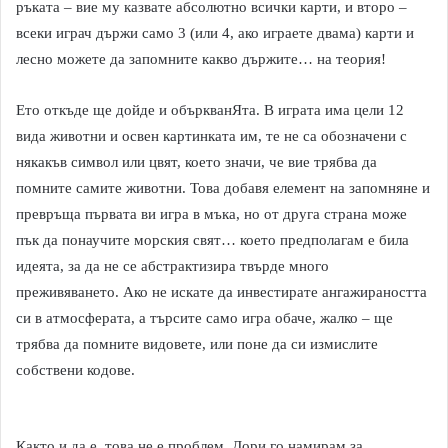
ръката – вие му казвате абсолютно всички карти, и второ –
всеки играч държи само 3 (или 4, ако играете двама) карти и
лесно можете да запомните какво държите… на теория!
Ето откъде ще дойде и объркванЯта. В играта има цели 12
вида животни и освен картинката им, те не са обозначени с
някакъв символ или цвят, което значи, че вие трябва да
помните самите животни. Това добавя елемент на запомняне и
превръща първата ви игра в мъка, но от друга страна може
пък да понаучите морския свят… което предполагам е била
идеята, за да не се абстрактизира твърде много
преживяването. Ако не искате да инвестирате ангажираността
си в атмосферата, а търсите само игра обаче, жалко – ще
трябва да помните видовете, или поне да си измислите
собствени кодове.
Както и да е, това не е проблем. Дори го намирам за