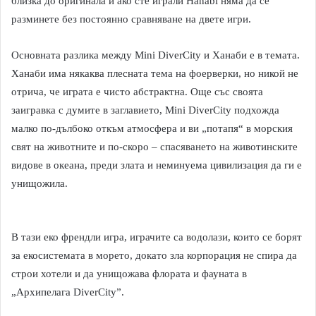
близка до оригинала и ако сте играли Hanabi няма да се
разминете без постоянно сравняване на двете игри.
Основната разлика между Mini DiverCity и Ханаби е в темата.
Ханаби има някаква плесната тема на фоерверки, но никой не
отрича, че играта е чисто абстрактна. Още със своята
заигравка с думите в заглавието, Mini DiverCity подхожда
малко по-дълбоко откъм атмосфера и ви „потапя“ в морския
свят на животните и по-скоро – спасяването на животинските
видове в океана, преди злата и неминуема цивилизация да ги е
унищожила.
В тази еко френдли игра, играчите са водолази, които се борят
за екосистемата в морето, докато зла корпорация не спира да
строи хотели и да унищожава флората и фауната в
„Архипелага DiverCity”.