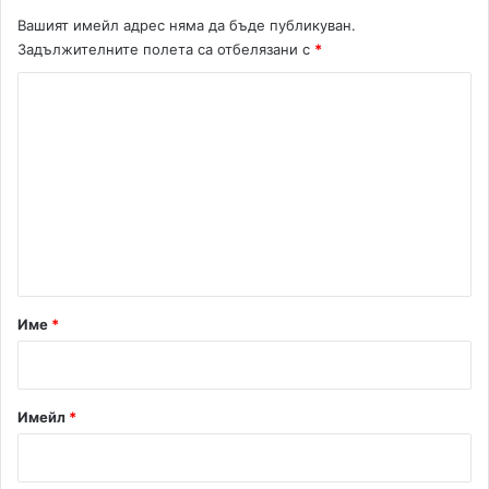
а
Вашият имейл адрес няма да бъде публикуван.
н
Задължителните полета са отбелязани с
*
е
К
ц
о
м
е
н
т
а
р
Име
*
:
*
Имейл
*