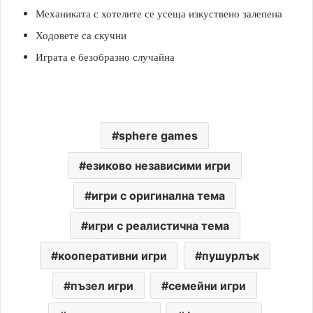
Механиката с хотелите се усеща изкуствено залепена
Ходовете са скучни
Играта е безобразно случайна
sphere games
езиково независими игри
игри с оригинална тема
игри с реалистична тема
кооперативни игри
пушурлък
пъзел игри
семейни игри