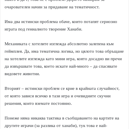
очарователен начин за придаване на тематичност.
Има два истински проблема обаче, които потапят сериозно
играта под гениалното творение Ханаби.
Механиката с хотелите изглежда абсолютно залепена към
геймплея. Да, има тематична логика, но цялото това обръщане
на хотелите изглежда като мини игра, която досадно ви пречи
да извършвате това, което искате най-много – да спасявате
видовете животни.
Вторият – истински проблем се крие в крайната случайност,
от която зависи всичко в тази игра и очевидните скучни
решения, които вземате постоянно.
Понеже няма никаква тактика в съобщаването на картите на
другите играчи (за разлика от ханаби), тук това е най-