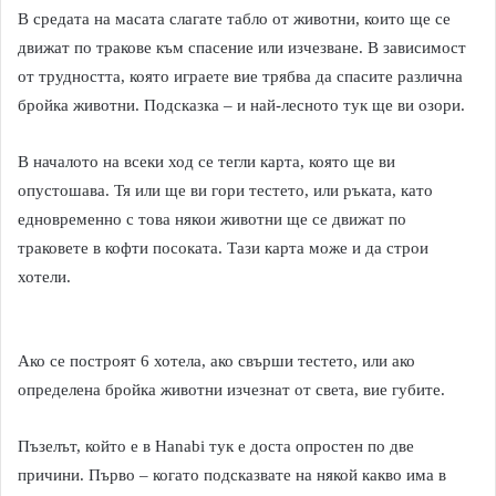
В средата на масата слагате табло от животни, които ще се
движат по тракове към спасение или изчезване. В зависимост
от трудността, която играете вие трябва да спасите различна
бройка животни. Подсказка – и най-лесното тук ще ви озори.
В началото на всеки ход се тегли карта, която ще ви
опустошава. Тя или ще ви гори тестето, или ръката, като
едновременно с това някои животни ще се движат по
траковете в кофти посоката. Тази карта може и да строи
хотели.
Ако се построят 6 хотела, ако свърши тестето, или ако
определена бройка животни изчезнат от света, вие губите.
Пъзелът, който е в Hanabi тук е доста опростен по две
причини. Първо – когато подсказвате на някой какво има в