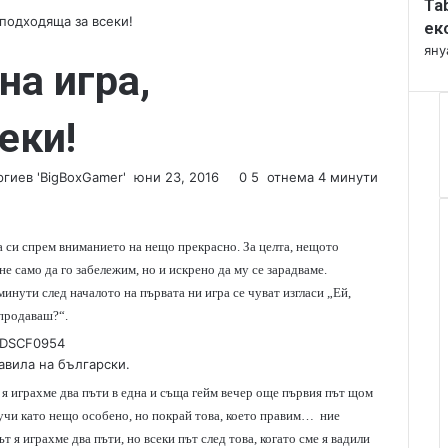
Ta
l
 подходяща за всеки!
o
ек
s
яну
на игра,
e
еки!
гиев 'BigBoxGamer'
S
юни 23, 2016
0
5
отнема 4 минути
e
n
d
а си спрем вниманието на нещо прекрасно. За целта, нещото
a
не само да го забележим, но и искрено да му се зарадваме.
n
 минути след началото на първата ни игра се чуват изгласи „Ей,
e
я продаваш?“.
m
a
равила на български.
i
l
то я играхме два пъти в една и съща гейм вечер още първия път щом
звучи като нещо особено, но покрай това, което правим… ние
 я играхме два пъти, но всеки път след това, когато сме я вадили