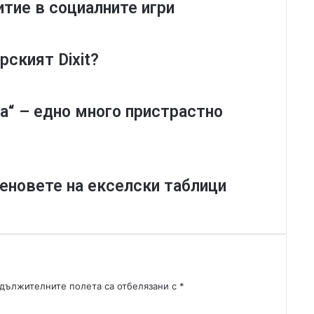
итие в социалните игри
e
s
-
п
рският Dixit?
р
и
з
а“ – едно много пристрастно
р
а
ч
е
н
а феновете на екселски таблици
"
п
у
ш
у
р
л
дължителните полета са отбелязани с
*
ъ
к