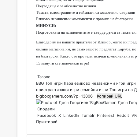
Подходяща е за абсолютно всички
Темата, илюстрациите и геймплея са хомогенно свързани
Езиково независими компоненти с правила на български
МИНУСИ:
Подготовката на компонентите е твърде дълга за такъв ти
Благодарим на нашите приятели от Илинор, които ни пред
онлайн магазина им, не само защото предлагат Каруба, но
на български. Както сте прочели, всички компоненти в игр
15 минути сте започнали игра!
Тагове
BBG Топ игри
haba
езиково независими игри
игри
пристрастяващи игри
семейни игри
Топ игри на 
Копирай URL
Деян Геор
Сподели
Facebook
X
LinkedIn
Tumblr
Pinterest
Reddit
VK
Принтирай