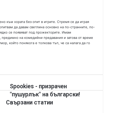
e
m
a
i
но към хората без опит в игрите. Стремя се да играя
l
опитвам да давам светлина основно на по-странните, по-
 рядко се появяват под прожекторите. Имам
, предимно на комедийни предавания и затова от време
р, който понякога е толкова тъп, че са налага да го
S
Spookies - призрачен
p
"пушурлък" на български!
o
o
Свързани статии
k
i