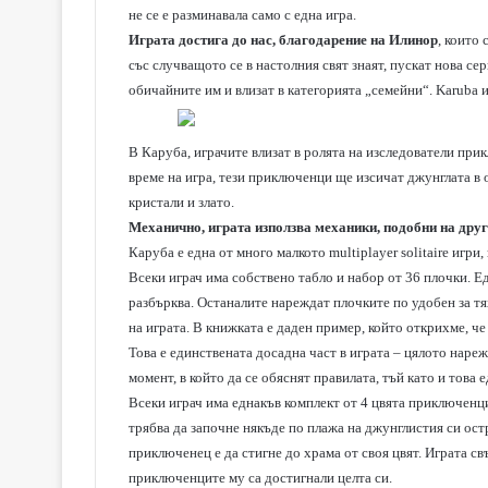
не се е разминавала само с една игра.
Играта достига до нас, благодарение на
Илинор
, които
със случващото се в настолния свят знаят, пускат нова сер
обичайните им и влизат в категорията „семейни“. Karuba и
В Каруба, играчите влизат в ролята на изследователи при
време на игра, тези приключенци ще изсичат джунглата в
кристали и злато.
Механично, играта използва механики, подобни на дру
Каруба е една от много малкото multiplayer solitaire игри
Всеки играч има собствено табло и набор от 36 плочки. Е
разбърква. Останалите нареждат плочките по удобен за тях
на играта. В книжката е даден пример, който открихме, ч
Това е единствената досадна част в играта – цялото нареж
момент, в който да се обяснят правилата, тъй като и това е
Всеки играч има еднакъв комплект от 4 цвята приключенц
трябва да започне някъде по плажа на джунглистия си остр
приключенец е да стигне до храма от своя цвят. Играта св
приключенците му са достигнали целта си.