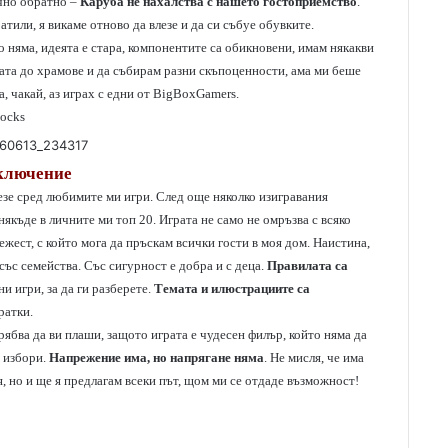
очно обратно –
Каруба не нахалства с нашето гостоприемство
.
тили, я викаме отново да влезе и да си събуе обувките.
 няма, идеята е стара, компонентите са обикновени, имам някакви
ата до храмове и да събирам разни скъпоценности, ама ми беше
а, чакай, аз играх с едни от BigBoxGamers.
Locks
ключение
езе сред любимите ми игри. След още няколко изигравания
якъде в личните ми топ 20. Играта не само не омръзва с всяко
ежест, с който мога да пръскам всички гости в моя дом. Наистина,
 със семейства. Със сигурност е добра и с деца.
Правилата са
ни игри, за да ги разберете.
Темата и илюстрациите са
ратки.
рябва да ви плаши, защото играта е чудесен филър, който няма да
з избори.
Напрежение има, но напрягане няма
. Не мисля, че има
зя, но и ще я предлагам всеки път, щом ми се отдаде възможност!