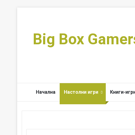
Big Box Gamer
Начална
Настолни игри
Книги-игр