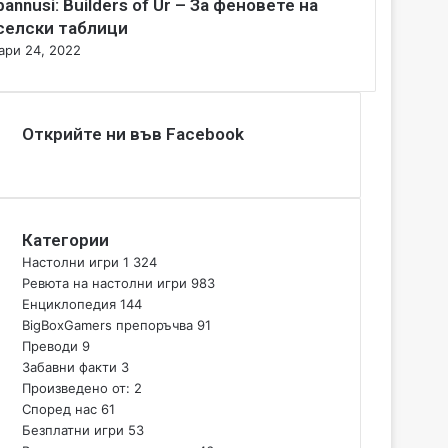
bannusi: Builders of Ur – За феновете на
селски таблици
ари 24, 2022
Открийте ни във Facebook
Категории
Настолни игри
1 324
Ревюта на настолни игри
983
Енциклопедия
144
BigBoxGamers препоръчва
91
Преводи
9
Забавни факти
3
Произведено от:
2
Според нас
61
Безплатни игри
53