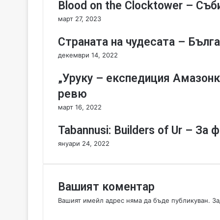
Blood on the Clocktower – Съб
o
d
март 27, 2023
y
I
Страната на чудесата – Бълга
n
декември 14, 2022
n
-
„Уруку – експедиция Амазонк
Д
о
ревю
б
март 16, 2022
р
е
Tabannusi: Builders of Ur – З
д
о
януари 24, 2022
ш
л
и
,
Вашият коментар
з
Вашият имейл адрес няма да бъде публикуван.
За
а
К
п