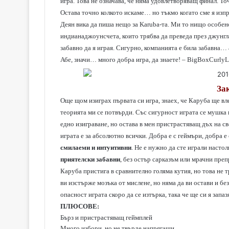
игра. Това не означава, че няма удовлетворяващ финал. Т
Остава точно колкото искаме… но тъкмо когато сме я изпра
Деян вика да пиша нещо за Karuba-та. Mи то нищо особено
индианаджоунсчета, които трябва да преведа през джунгл
забавно да я играя. Сигурно, компанията е била забавна… 
Абе, значи… много добра игра, да знаете! – BigBoxCurly
За
Още щом изиграх първата си игра, знаех, че Каруба ще вл
теорията ми се потвърди. Със сигурност играта се мушка н
едно изиграване, но остава в мен пристрастяващ дъх на св
играта е за абсолютно всички. Добра е с геймъри, добра е
смилаеми и интуитивни
. Не е нужно да сте играли настол
приятелски забавни
, без остър сарказъм или мрачни преп
Каруба пристига в сравнително голяма кутия, но това не т
ви изстърже мозъка от мислене, но няма да ви остави и бе
опасност играта скоро да се изтърка, така че ще си я запа
ПЛЮСОВЕ:
Бърз и пристрастяващ геймплей
Много избори, но не твърде напрягащи