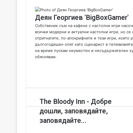
Деян Георгиев 'BigBoxGamer'
Собственик съм на кафене с настолни игри насоче
всички модерни и актуални настолни игри, но се 
отритнатите, по-апокрифните и тези игри, които
дългогодишен опит като сценарист в телевизията
на време пускам неуместен и несъдържателен хумо
обяснявам.
W
e
F
b
a
Y
s
c
o
i
e
u
t
b
T
T
The Bloody Inn - Добре
e
o
u
h
o
b
дошли, заповядайте,
e
k
e
B
заповядайте...
l
o