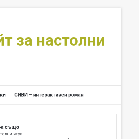
йт за настолни
ки
СИВИ – интерактивен роман
Switch skin
Търси за
ж също
толни игри