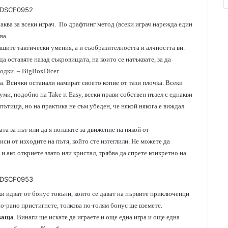
ква за всеки играч. По драфтинг метод (всеки играч нарежда един
ва.
ашите тактически умения, а и съобразителността и алчността ви.
а оставяте назад съкровищата, на които се натъквате, за да
одки. – BigBoxDicer
а. Всички останали намират своето копие от тази плочка. Всеки
уми, подобно на Take it Easy, всеки прави собствен пъзел с еднакви
пътища, но на практика не съм убеден, че някой някога е виждал
та за път или да я ползвате за движение на някой от
си от изходите на пътя, който сте изтеглили. Не можете да
и ако откриете злато или кристал, трябва да спрете конкретно на
чки идват от бонус токъни, които се дават на първите приключенци
 по-рано пристигнете, толкова по-голям бонус ще вземете.
ваща
. Винаги ще искате да играете и още една игра и още една