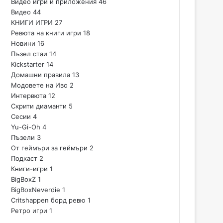
Видео игри и приложения
46
Видео
44
КНИГИ ИГРИ
27
Ревюта на книги игри
18
Новини
16
Пъзел стаи
14
Kickstarter
14
Домашни правила
13
Модовете на Иво
2
Интервюта
12
Скрити диаманти
5
Сесии
4
Yu-Gi-Oh
4
Пъзели
3
От геймъри за геймъри
2
Подкаст
2
Книги-игри
1
BigBoxZ
1
BigBoxNeverdie
1
Critshappen борд ревю
1
Ретро игри
1