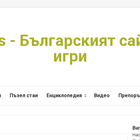
s - Българският са
игри
и
Пъзел стаи
Енциклопедия
Видео
Препоръ
Ви
C
Нас