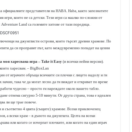
 са официалните представители на HABA. Haba, както запознатите
ия игри, които не са детски. Тези игри са маалко по-сложни от
 Adventure Land са големите хитове от тази поредица.
ключенци на джунглисти острови, които търсят древни храмове. По
 опити да си проправят път, като междувременно попадат на ценни
га моя харесвана игра –
Take it Easy
(и всички нейни версии).
, които харесвам. – BigBoxLan
дин от играчите обръща всичките си плочки с лицето надолу и ги
 начин, така че да могат лесно да ги виждат и откриват по време
е работи чудесно – просто ги нареждате около вашето табло.
дане отнема сигурно 5-10 минути. От друга страна, това е идеален
два ли ще трае повече.
и и съответно 4 цвята (същите) храмове. Всеки приключенец
ов, а всеки храм – в дъното на джунглата. Целта на всеки
ършва или когато се изчерпат плочките, или когато на един играч