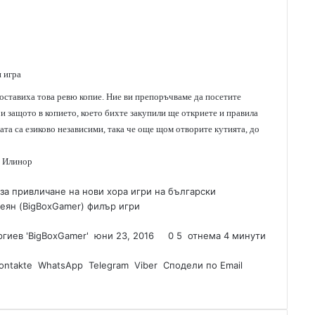
п игра
оставиха това ревю копие. Ние ви препоръчваме да посетите
 и защото в копието, което бихте закупили ще откриете и правила
ата са езиково независими, така че още щом отворите кутията, до
Илинор
 за привличане на нови хора
игри на български
Деян (BigBoxGamer)
филър игри
гиев 'BigBoxGamer'
S
юни 23, 2016
0
5
отнема 4 минути
e
ontakte
WhatsApp
Telegram
n
Viber
Сподели по Email
d
a
n