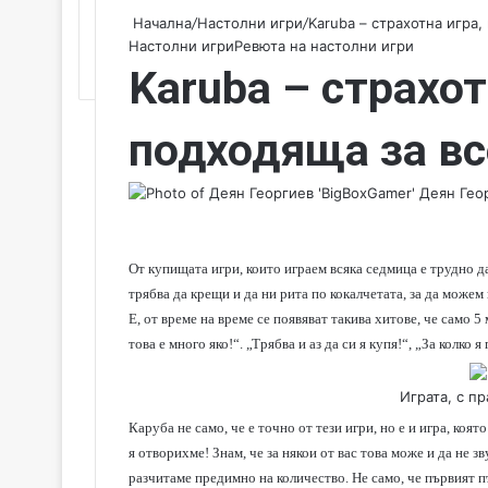
Начална
/
Настолни игри
/
Karuba – страхотна игра,
Настолни игри
Ревюта на настолни игри
Karuba – страхот
подходяща за вс
Деян Геор
От купищата игри, които играем всяка седмица е трудно д
трябва да крещи и да ни рита по кокалчетата, за да можем 
Е, от време на време се появяват такива хитове, че само 5
това е много яко!“. „Трябва и аз да си я купя!“, „За колко 
Играта, с п
Каруба не само, че е точно от тези игри, но е и игра, коя
я отворихме! Знам, че за някои от вас това може и да не 
разчитаме предимно на количество. Не само, че първият път