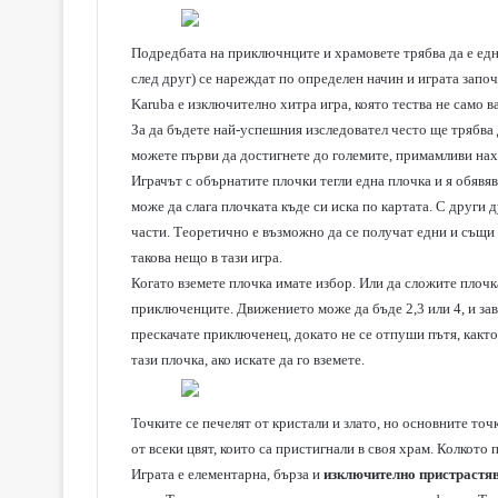
Подредбата на приключнците и храмовете трябва да е една
след друг) се нареждат по определен начин и играта започ
Karuba е изключително хитра игра, която тества не само в
За да бъдете най-успешния изследовател често ще трябва д
можете първи да достигнете до големите, примамливи нах
Играчът с обърнатите плочки тегли една плочка и я обявяв
може да слага плочката къде си иска по картата. С други д
части. Теоретично е възможно да се получат едни и същи 
такова нещо в тази игра.
Когато вземете плочка имате избор. Или да сложите плочка
приключенците. Движението може да бъде 2,3 или 4, и зави
прескачате приключенец, докато не се отпуши пътя, както 
тази плочка, ако искате да го вземете.
Точките се печелят от кристали и злато, но основните то
от всеки цвят, които са пристигнали в своя храм. Колкото
Играта е елементарна, бърза и
изключително пристрастя