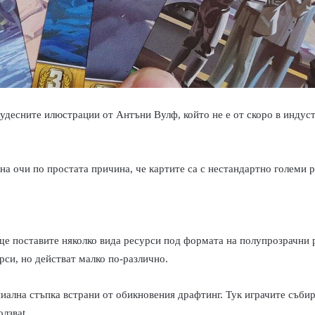
 чудесните илюстрации
o
т Антъни Вулф, който не е от скоро в индуст
а на очи по простата причина, че картите са с нестандартно големи р
 ще поставите няколко вида ресурси под формата на полупрозрачни 
рси, но действат малко по-различно.
иална стъпка встрани от обикновения драфтинг. Тук играчите събират
олзваt.