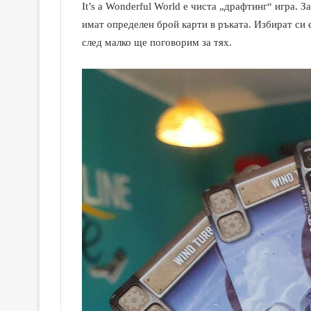
It’s a Wonderful World
е чиста „драфтинг“ игра. За
имат определен брой карти в ръката. Избират си е
след малко ще поговорим за тях.