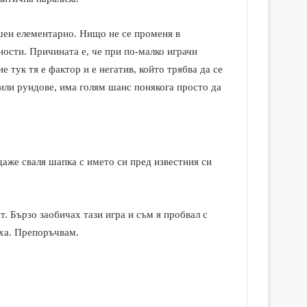
ешен елементарно. Нищо не се променя в
ности. Причината е, че при по-малко играчи
 тук тя е фактор и е негатив, който трябва да се
 или рундове, има голям шанс понякога просто да
 даже сваля шапка с името си пред известния си
. Бързо заобичах тази игра и съм я пробвал с
еха. Препоръчвам.