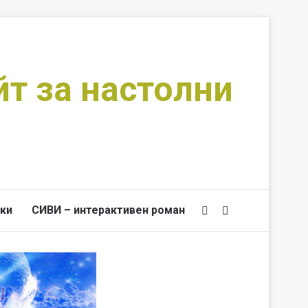
йт за настолни
ки
СИВИ – интерактивен роман
Switch skin
Търси за