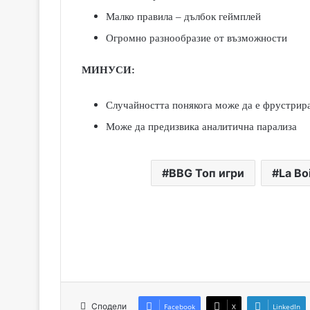
Малко правила – дълбок геймплей
Огромно разнообразие от възможности
МИНУСИ:
Случайността понякога може да е фрустрир
Може да предизвика аналитична парализа
BBG Топ игри
La Bo
Сподели
Facebook
X
LinkedIn