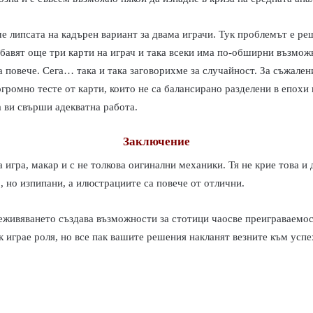
е липсата на кадърен вариант за двама играчи. Тук проблемът е р
обавят още три карти на играч и така всеки има по-обширни възмож
а повече.
Сега… така и така заговорихме за случайност. За съжаление
громно тесте от карти, които не са балансирано разделени в епохи
а ви свърши адекватна работа.
Заключение
 игра, макар и с не толкова оигинални механики. Тя не крие това и
, но изпипани, а илюстрациите са повече от отлични.
еживяването създава възможности за стотици чаосве преиграваемост
к играе роля, но все пак вашите решения накланят везните към усп