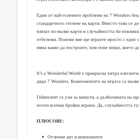
Един от най-големите проблеми на 7
Wonders
беш
стандартното теглене на карти. Вместо това се д
влизат по-малко карти и случайността би повлиял
отбележи. Понеже вие ще играете просто с едно о
няма какво да построите, или поне нищо, което д
It’s a Wonderful World e
прекрасна хитра елегантна
дядо
7 Wonders.
Компонентите на играта са малко
Геймплеят се учи за минути, а дълбочината на пр
почти всички бройки играчи. Да, случайността ту
ПЛЮСОВЕ:
Отлични арт и компоненти