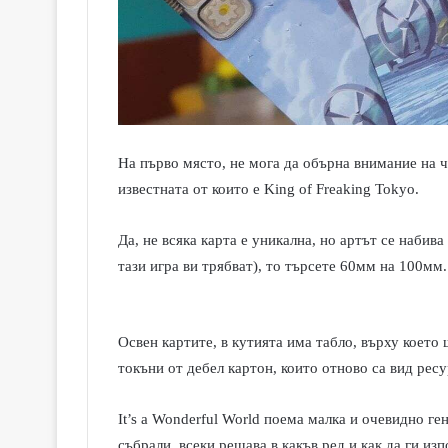
На първо място, не мога да обърна внимание на
известната от които е
King of Freaking Tokyo.
Да, не всяка карта е уникална, но артът се набив
тази игра ви трябват), то търсете 60мм на 100мм.
Освен картите, в кутията има табло, върху което
токъни от дебел картон, които отново са вид ресу
It’s a Wonderful World
поема малка и очевидно ген
събрали, всеки решава в какъв ред и как да ги изп