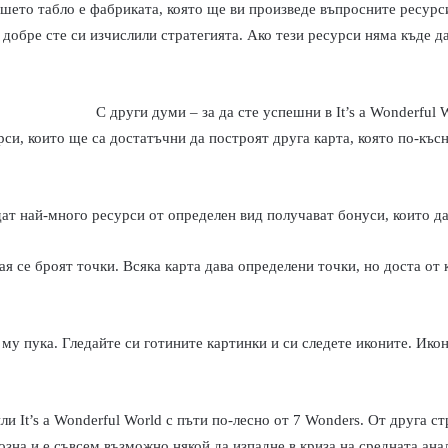
вашето табло е фабриката, която ще ви произведе въпросните ресурс
и добре сте си изчислили стратегията. Ако тези ресурси няма къде да
С други думи – за да сте успешни в
It’s a Wonderful 
урси, които ще са достатъчни да построят друга карта, която по-къ
дат най-много ресурси от определен вид получават бонуси, които да
я се броят точки. Всяка карта дава определени точки, но доста от 
 му пука. Гледайте си готините картинки и си следете иконите. Ико
или
It’s a Wonderful World
с пъти по-лесно от
7 Wonders.
От друга ст
озна и е съвсем възможно някой да изпадне в криза на средната ана