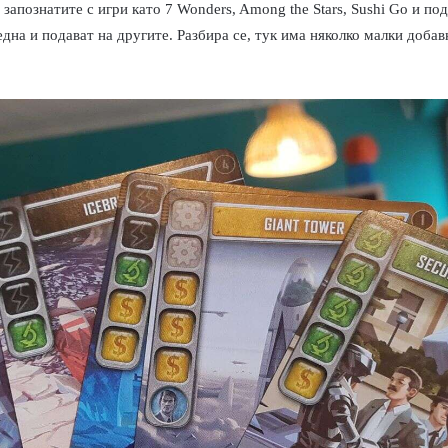
 запознатите с игри като 7
Wonders, Among the Stars, Sushi Go
и под
l
дна и подават на другите. Разбира се, тук има няколко малки добавк