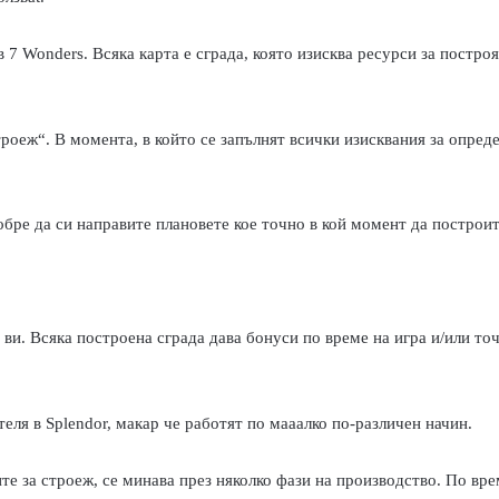
в 7
Wonders.
Всяка карта е сграда, която изисква ресурси за постро
строеж“. В момента, в който се запълнят всички изисквания за опреде
обре да си направите плановете кое точно в кой момент да построите
 ви. Всяка построена сграда дава бонуси по време на игра и/или точ
теля в
Splendor,
макар че работят по мааалко по-различен начин.
те за строеж, се минава през няколко фази на производство. По вре