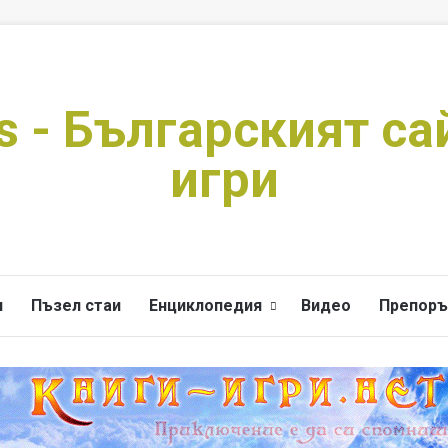
s - Българският са
игри
и
Пъзел стаи
Енциклопедия
Видео
Препоръ