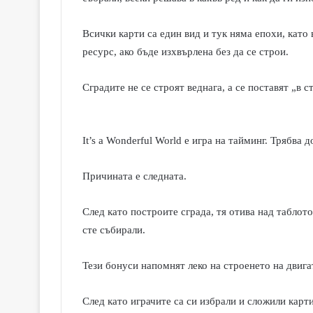
Всички карти са един вид и тук няма епохи, като 
ресурс, ако бъде изхвърлена без да се строи.
Сградите не се строят веднага, а се поставят „в 
It’s a Wonderful World
е игра на тайминг. Трябва д
Причината е следната.
След като построите сграда, тя отива над таблото
сте събирали.
Тези бонуси напомнят леко на строенето на двига
След като играчите са си избрали и сложили карти