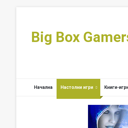
Big Box Gamer
Начална
Настолни игри
Книги-игр