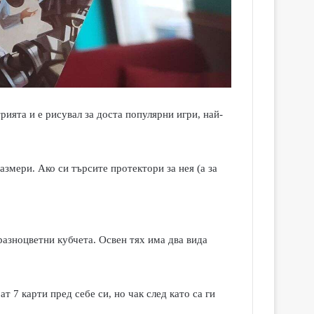
рията и е рисувал за доста популярни игри, най-
азмери. Ако си търсите протектори за нея (а за
разноцветни кубчета. Освен тях има два вида
 7 карти пред себе си, но чак след като са ги