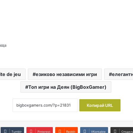
аща
ite de jeu
езиково независими игри
елегантн
Топ игри на Деян (BigBoxGamer)
Копирай URL
Tumblr
Pinterest
Reddit
VKontakte
Сподели