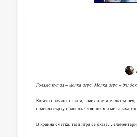
Голяма кутия – малка игра. Малка игра – дълбок
Ког
a
то получих играта, знаех доста малко за нея
правила върху правила. Отворих я и ме заляха тон
В крайна сметка, тази игра се оказа… елементарн