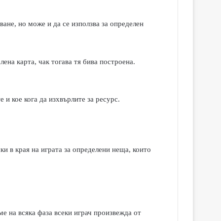
яване, но може и да се използва за определен
лена карта, чак тогава тя бива построена.
 и кое кога да изхвърлите за ресурс.
ки в края на играта за определени неща, които
ме на всяка фаза всеки играч произвежда от