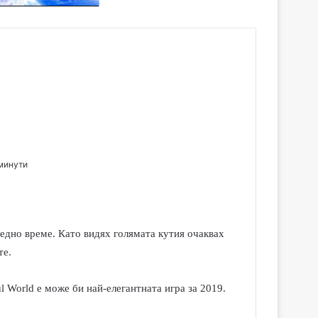
минути
следно време. Като видях голямата кутия очаквах
те.
ul World
е може би най-елегантната игра за 2019.