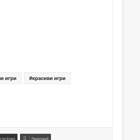
и игри
красиви игри
 по Email
Принтирай