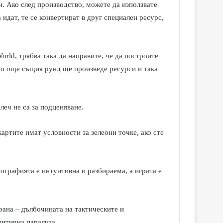
и. Ако след производство, можете да използвате
 идат, те се конвертират в друг специален ресурс,
World,
трябва така да направите, че да построите
сно още същия рунд ще произведе ресурси и така
леч не са за подценяване.
картите имат условности за зелеони точке, ако сте
нографията е интуитивна и разбираема, а играта е
рана – дълбочината на тактическите и
литична парализа.