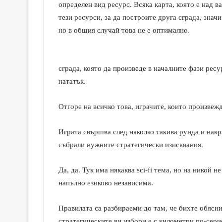
определен вид ресурс. Всяка карта, която е над 
тези ресурси, за да построите друга сграда, знач
но в общия случай това не е оптимално.
сграда, която да произведе в началните фази рес
нататък.
Отгоре на всичко това, играчите, които произвеж
Играта свършва след няколко такива рунда и накра
събрали нужните стратегически изисквания.
Да, да. Тук има някаква
sci-fi
тема, но на никой не
напълно езиково независима.
Правилата са разбираеми до там, че бихте обясн
стратегическите ви избори е с километри по-сери