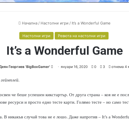
Начална
/
Настолни игри
/
It’s a Wonderful Game
Настолни игри
Ревюта на настолни игри
It’s a Wonderful Game
Деян Георгиев 'BigBoxGamer'
S
януари 16, 2020
0
3
отнема 4 
e
 геймплей.
n
d
a
, освен че беше успешен кикстартър. От друга страна – коя не е по
n
ове ресурси и просто едно тесте карти. Голямо тесте – но само тес
e
m
а. В никакъв случай това не е лошо. Даже напротив –
It’s a Wonderf
a
i