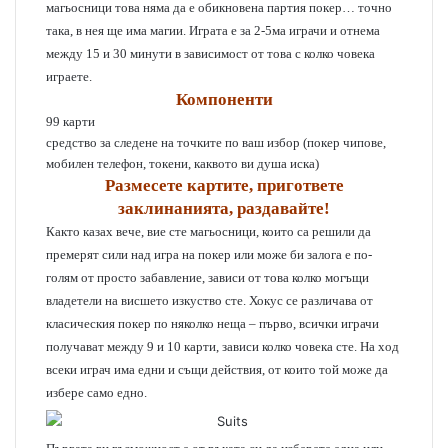
магьосници това няма да е обикновена партия покер… точно
така, в нея ще има магии. Играта е за 2-5ма играчи и отнема
между 15 и 30 минути в зависимост от това с колко човека
играете.
Компоненти
99 карти
средство за следене на точките по ваш избор (покер чипове,
мобилен телефон, токени, каквото ви душа иска)
Размесете картите, пригответе
заклинанията, раздавайте!
Както казах вече, вие сте магьосници, които са решили да
премерят сили над игра на покер или може би залога е по-
голям от просто забавление, зависи от това колко могъщи
владетели на висшето изкуство сте. Хокус се различава от
класическия покер по няколко неща – първо, всички играчи
получават между 9 и 10 карти, зависи колко човека сте. На ход
всеки играч има едни и същи действия, от които той може да
избере само едно.