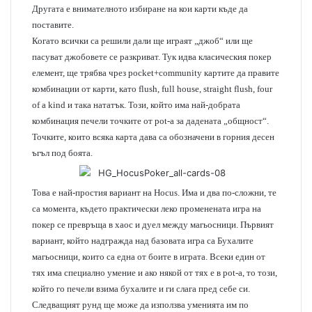
Другата е внимателното избиране на кои карти къде да
поставите.
Когато всички са решили дали ще играят „джоб“ или ще
пасуват джобовете се разкриват. Тук идва класическия покер
елемент, ще трябва чрез pocket+community картите да правите
комбинации от карти, като flush, full house, straight flush, four
of a kind и така нататък. Този, който има най-добрата
комбинация печели точките от pot-а за дадената „общност“.
Точките, които всяка карта дава са обозначени в горния десен
ъгъл под боята.
Това е най-простия вариант на Hocus. Има и два по-сложни, те
са момента, където практически леко променената игра на
покер се превръща в хаос и дуел между магьосници. Първият
вариант, който надгражда над базовата игра са Бухалите
магьосници, които са една от боите в играта. Всеки един от
тях има специално умение и ако някой от тях е в pot-а, то този,
който го печели взима бухалите и ги слага пред себе си.
Следващият рунд ще може да използва уменията им по