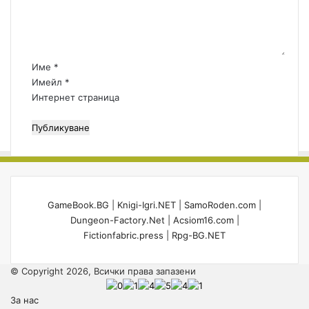
н
т
а
р
:
Име
*
*
Имейл
*
Интернет страница
GameBook.BG
|
Knigi-Igri.NET
|
SamoRoden.com
|
Dungeon-Factory.Net
|
Acsiom16.com
|
Fictionfabric.press
|
Rpg-BG.NET
© Copyright 2026, Всички права запазени
За нас