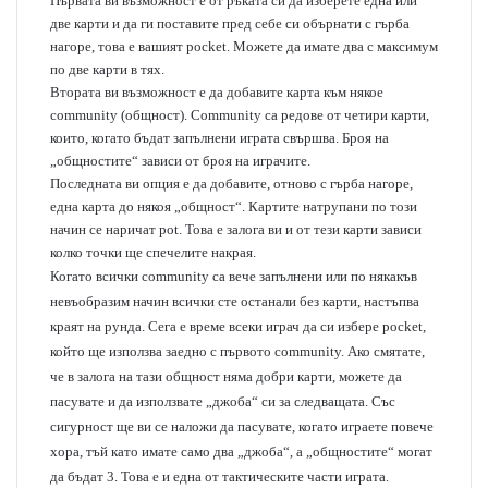
Първата ви възможност е от ръката си да изберете една или
две карти и да ги поставите пред себе си обърнати с гърба
нагоре, това е вашият pocket. Можете да имате два с максимум
по две карти в тях.
Втората ви възможност е да добавите карта към някое
community (общност). Community са редове от четири карти,
които, когато бъдат запълнени играта свършва. Броя на
„общностите“ зависи от броя на играчите.
Последната ви опция е да добавите, отново с гърба нагоре,
една карта до някоя „общност“. Картите натрупани по този
начин се наричат pot. Това е залога ви и от тези карти зависи
колко точки ще спечелите накрая.
Когато всички community са вече запълнени или по някакъв
невъобразим начин всички сте останали без карти, настъпва
краят на рунда. Сега е време всеки играч да си избере pocket,
който ще използва заедно с първото community. Ако смятате,
че в залога на тази общност няма добри карти, можете да
пасувате и да използвате „джоба“ си за следващата. Със
сигурност ще ви се наложи да пасувате, когато играете повече
хора, тъй като имате само два „джоба“, а „общностите“ могат
да бъдат 3. Това е и една от тактическите части играта.