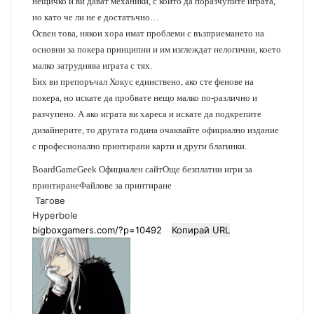
нещичко и ви дават механики, с които да поразчупите играта,
но като че ли не е достатъчно…
Освен това, някои хора имат проблеми с възприемането на
основни за покера принципни и им изглеждат нелогични, което
малко затруднява играта с тях.
Бих ви препоръчал Хокус единствено, ако сте фенове на
покера, но искате да пробвате нещо малко по-различно и
разчупено. А ако играта ви хареса и искате да подкрепите
дизайнерите, то другата година очаквайте официално издание
с професионално принтирани карти и други благинки.
BoardGameGeek
Официален сайт
Още безплатни игри за
принтиране
Файлове за принтиране
Тагове
Hyperbole
Копирай URL
S
e
n
d
a