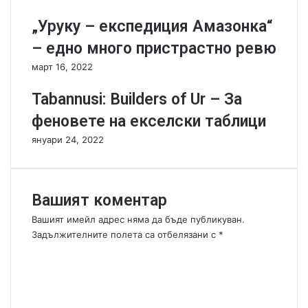
-
н
„Уруку – експедиция Амазонка“
A
и
n
н
– едно много пристрастно ревю
k
а
март 16, 2022
h
б
M
ъ
Tabannusi: Builders of Ur – За
o
л
r
г
феновете на екселски таблици
p
а
януари 24, 2022
o
р
r
с
k
к
и
Вашият коментар
Вашият имейл адрес няма да бъде публикуван.
Задължителните полета са отбелязани с
*
К
о
м
е