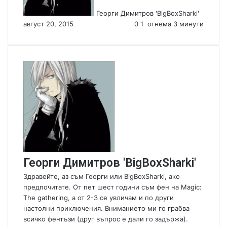
n
Георги Димитров 'BigBoxSharki'
e
август 20, 2015
0
1
отнема 3 минути
m
a
i
l
Георги Димитров 'BigBoxSharki'
Здравейте, аз съм Георги или BigBoxSharki, ако
предпочитате. От пет шест години съм фен на Magic:
The gathering, а от 2-3 се увличам и по други
настолни приключения. Вниманието ми го грабва
всичко фентъзи (друг въпрос е дали го задържа).