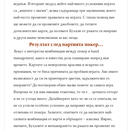
веднъж. И вторият модул, който най-много усложнява играта
са „книгите с магии“, всяка съдържаща три заклинания, които
най-често променят правилата на играта. С тяхна помощ вие
ще можете да си променяте джобовете, да теглите
допълнително карти, да ползвате Бухали от ръката си направо
и други иначе невъзможни за вас неща.
Резултат след партията покер…
Хокус е интересна комбинация между покер и hand
management, както и известна доза планиране напред във
времето. Картите са невероятно красиви и искрено си
признавам, че те бяха причината да пробвам играта. Ако имате
възможност да си ги принтирате цветни, задължително го
направете! Да поговорим обаче малко повече за самата игра.
Въпреки че уж има някаква тематика, то тя е… цопната отгоре
и не се усеща много. Дизайнерите като че ли са се опитали, но
не са успели особено успешно да направят игра, която да се
отличава от покера. Залагате, опитвате се да нагласите най-
силната комбинация от карти и обръщате – класика. Вярно,
магиите, Бухалите и менажирането на ръката ви променят по