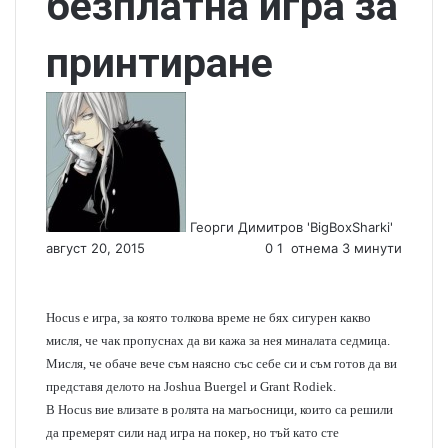
безплатна игра за
принтиране
S
e
n
d
a
n
Георги Димитров 'BigBoxSharki'
e
август 20, 2015
0
1
отнема 3 минути
m
a
i
l
Hocus e игра, за която толкова време не бях сигурен какво
мисля, че чак пропуснах да ви кажа за нея миналата седмица.
Мисля, че обаче вече съм наясно със себе си и съм готов да ви
представя делото на Joshua Buergel и Grant Rodiek.
В Hocus вие влизате в ролята на магьосници, които са решили
да премерят сили над игра на покер, но тъй като сте