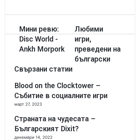
F
a
c
e
М
Мини ревю:
Л
Любими
b
и
ю
o
Disc World -
игри,
н
б
o
и
и
k
Ankh Morpork
преведени на
р
м
български
е
и
в
и
Свързани статии
ю
г
:
р
Blood on the Clocktower –
D
и
i
,
Събитие в социалните игри
s
п
март 27, 2023
c
р
W
е
Страната на чудесата –
o
в
r
е
Българският Dixit?
l
д
декември 14, 2022
d
е