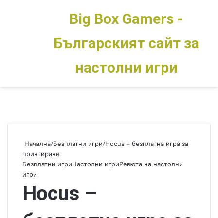
Big Box Gamers -
Българският сайт за
Меню
Switch skin
настолни игри
Начална
/
Безплатни игри
/
Hocus – безплатна игра за
принтиране
Безплатни игри
Настолни игри
Ревюта на настолни
игри
Hocus –