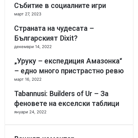
d
e
Събитие в социалните игри
-
D
март 27, 2023
И
a
з
r
Страната на чудесата –
р
k
е
O
Българският Dixit?
ж
r
декември 14, 2022
е
b
т
i
„Уруку – експедиция Амазонка“
е
t
с
-
– едно много пристрастно ревю
и
п
март 16, 2022
н
е
о
р
Tabannusi: Builders of Ur – За
к
ф
т
е
феновете на екселски таблици
и
к
януари 24, 2022
т
т
е
н
!
и
я