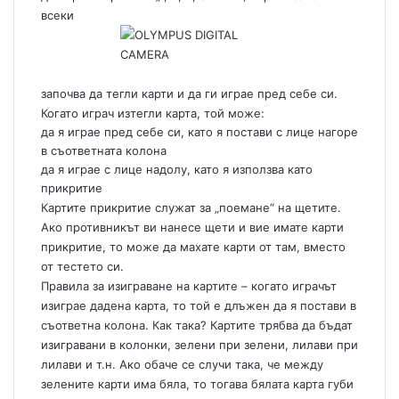
всеки
започва да тегли карти и да ги играе пред себе си.
Когато играч изтегли карта, той може:
да я играе пред себе си, като я постави с лице нагоре
в съответната колона
да я играе с лице надолу, като я използва като
прикритие
Картите прикритие служат за „поемане“ на щетите.
Ако противникът ви нанесе щети и вие имате карти
прикритие, то може да махате карти от там, вместо
от тестето си.
Правила за изиграване на картите – когато играчът
изиграе дадена карта, то той е длъжен да я постави в
съответна колона. Как така? Картите трябва да бъдат
изигравани в колонки, зелени при зелени, лилави при
лилави и т.н. Ако обаче се случи така, че между
зелените карти има бяла, то тогава бялата карта губи