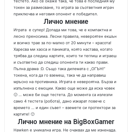
тестето. Ако се окаже така, че това е последния му
токен за размесване, то играта за съответния играч
приключва и неговия опонент е победител.
Лично мнение
Играта е супер! Допада ми това, че е компактна и
лесно преносима. Лесни правила, невероятен екшън
и всичко трае за по-малко от 20 минути – красота!
Харесва ми хаоса и паниката, която настава, когато
трябва да следиш картите, които ти теглиш и играеш
и съответно да следиш опонента ти какво прави.
Пълна драма :D. Също така дилемата с „ОГЪН!“
токена, кога да го вземеш, така че да направиш
мръсно на противника. Играта е невероятна. Бърза и
изпълнена с емоции. Какво още може да иска човек
🙂 … може би още тестета. До момента са излезли
само 4 тестета (робота), дано изкарат повече с
времето … и един съвет – вземете си протектори за
картите! 🙂
Лично мнение на BigBoxGamer
Hawken е уникална игра. Не очаквах да ме изненада.