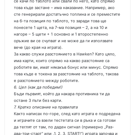
се качи по таблото или свали по него, като спрямо
това къде застане – има наказание. Например, ако
сте генерирали достатъчно топлина и се преместите
на 6-та позиция по таблото, то заради това ще
понесете 1 щета, на 7-ма позиция – 2, а на 10 и
нагоре – 5 щети + 1 основно и 1 второстепенно
оръжие ви се счупват и не може да ги използвате
вече (до края на играта).
За какво служи разстоянието в Hawken? Като цяло,
има карти, които спрямо на какво разстояние са
роботите ви, имат някакъв бонус или минус. Спрямо
това къде е токена за разстояние на таблото, такова
е разстоянието между роботите.
6. Цел (как да победим!)
Бъди първият, който да накара противника ти да
остане 3 пъти без карти.
7. Кратко описание на правилата
Както написах по-горе, след като играта е подредена
и играчите са взели тестетата си в ръка и са готови
да теглят от там, по даден сигнал (примерно „Раз-
два-три-старт“ или „1, 2, 3, START!“) играта започва и