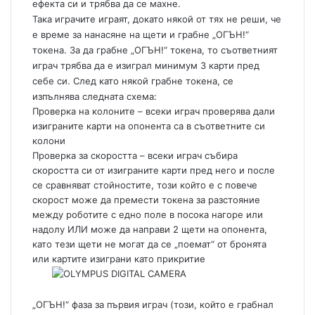
ефекта си и трябва да се махне.
Така играчите играят, докато някой от тях не реши, че
е време за нанасяне на щети и грабне „ОГЪН!“
токена. За да грабне „ОГЪН!“ токена, то съответният
играч трябва да е изиграл минимум 3 карти пред
себе си. След като някой грабне токена, се
изпълнява следната схема:
Проверка на колоните – всеки играч проверява дали
изиграните карти на опонента са в съответните си
колони
Проверка за скоростта – всеки играч събира
скоростта си от изиграните карти пред него и после
се сравняват стойностите, този който е с повече
скорост може да премести токена за разстояние
между роботите с едно поле в посока нагоре или
надолу ИЛИ може да направи 2 щети на опонента,
като тези щети не могат да се „поемат“ от бронята
или картите изиграни като прикритие
„ОГЪН!“ фаза за първия играч (този, който е грабнал