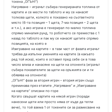
токена „ОГЪН!“)
Нагряване – играчът събира генерираната топлина от
картите и се мести по таблото и му се нанасят
толкова щети, колкото е показано на съответното
място (6-та позиция – 1 щета, 7-ма позиция – 2 щета
и т.н.), а ако играча е генерирал по-малко топлина
спрямо миналия рунд, то роботчето се премества с 1
назад по таблото и пак му се нанасят щетите спрямо
позицията, на която е
Изиграване на картите – в тази част от фазата играчът
трябва да изпълни уменията на картите (в какъвто
ред той иска), които е оставил пред себе си в това
число влиза и нанасяне на щети на опонента (играчът
събира показателите за щети на оръжията си и ги
обявява на опонента)
„ОГЪН!“ фаза за втория играч – втория играч също
преминава през етапите „Нагряване“ и „Изиграване
на картите“ описани по-горе
Когато свършат картите на някой играч (поради
нанесени щети или просто няма от къде да тегли
вече), то той взема 1 от токените си за размесване на