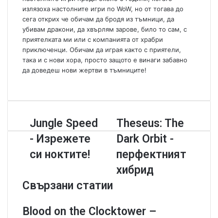
i
излязоха настолните игри по WoW, но от тогава до
l
сега открих че обичам да бродя из тъмници, да
убивам дракони, да хвърлям зарове, било то сам, с
приятелката ми или с компанията от храбри
приключенци. Обичам да играя както с приятели,
така и с нови хора, просто защото е винаги забавно
да доведеш нови жертви в тъмниците!
W
e
b
s
J
Jungle Speed
T
Theseus: The
i
u
h
t
- Изрежете
Dark Orbit -
n
e
e
g
s
си ноктите!
перфектният
l
e
хибрид
e
u
S
s
Свързани статии
p
:
e
T
Blood on the Clocktower –
e
h