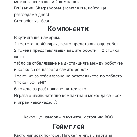
момента са излезли 2 комплекта:
Bruiser vs. Sharpshooter (комплекта, който ще
разгледаме днес)
Grenadier vs. Scout
Компоненти:
В кутията ще намерим:
2 тестета по 40 карти, всяко представляващо робот
2 токена представляващи вашите роботи + 2 стойки
за тях
табло за отбелязване на дистанцията между роботите
и колко са се нагрели самите роботи
1 токенче за отбелязване на разстоянието по таблото
1 токен „ОГЪН!“
6 токена за разбъркване на тестето
Играта е изключително компактна и може да се носи
и играе навсякъде. 🙂
Какво ще намерим в кутията. Източник: BGG
Геймплей
Както написах по-горе, Hawken e игра с карти за