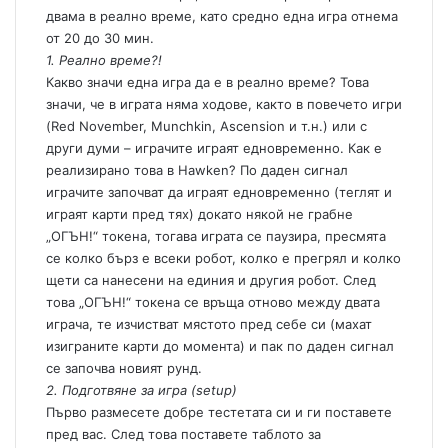
двама в реално време, като средно една игра отнема
от 20 до 30 мин.
1. Реално време?!
Какво значи една игра да е в реално време? Това
значи, че в играта няма ходове, както в повечето игри
(Red November, Munchkin, Ascension и т.н.) или с
други думи – играчите играят едновременно. Как е
реализирано това в Hawken? По даден сигнал
играчите започват да играят едновременно (теглят и
играят карти пред тях) докато някой не грабне
„ОГЪН!“ токена, тогава играта се паузира, пресмята
се колко бърз е всеки робот, колко е прегрял и колко
щети са нанесени на единия и другия робот. След
това „ОГЪН!“ токена се връща отново между двата
играча, те изчистват мястото пред себе си (махат
изиграните карти до момента) и пак по даден сигнал
се започва новият рунд.
2. Подготвяне за игра (setup)
Първо размесете добре тестетата си и ги поставете
пред вас. След това поставете таблото за