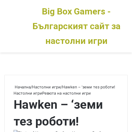
Big Box Gamers -
Българският сайт за
Меню
Switch skin
настолни игри
Начална
/
Настолни игри
/
Hawken – ‘земи тез роботи!
Настолни игри
Ревюта на настолни игри
Hawken – ‘земи
тез роботи!