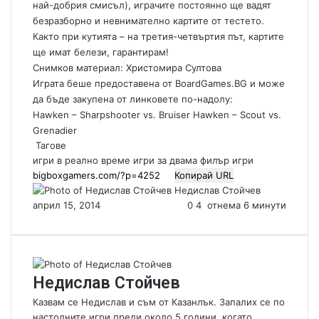
най-добрия смисъл), играчите постоянно ще вадят
безразборно и невнимателно картите от тестето.
Както при кутията – на третия-четвъртия път, картите
ще имат белези, гарантирам!
Снимков материал: Христомира Султова
Играта беше предоставена от
BoardGames.BG
и може
да бъде закупена от линковете по-надолу:
Hawken – Sharpshooter vs. Bruiser
Hawken – Scout vs.
Grenadier
Тагове
игри в реално време
игри за двама
филър игри
Копирай URL
Недислав Стойчев
S
април 15, 2014
0
4
отнема 6 минути
e
n
d
a
n
Недислав Стойчев
e
m
Казвам се Недислав и съм от Казанлък. Запалих се по
a
настолните игри преди около 5 години, когато