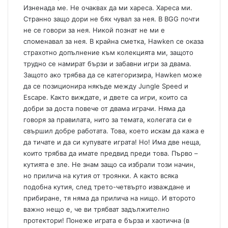
Изненада ме. Не очаквах да ми хареса. Хареса ми.
Странно защо дори не бях чувал за нея. В BGG почти
не се говори за нея. Никой познат не ми е
споменавал за нея. В крайна сметка, Hawken се оказа
страхотно допълнение към колекцията ми, защото
трудно се намират бързи и забавни игри за двама.
Защото ако трябва да се категоризира, Hawken може
да се позиционира някъде между Jungle Speed и
Escape. Както виждате, и двете са игри, които са
добри за доста повече от двама играчи. Няма да
говоря за правилата, нито за темата, колегата си е
свършил добре работата. Това, което искам да кажа е
да тичате и да си купувате играта! Но! Има две неща,
които трябва да имате предвид преди това. Първо –
кутията е зле. Не знам защо са избрали този начин,
но прилича на кутия от троянки. А както всяка
подобна кутия, след трето-четвърто изваждане и
прибиране, тя няма да прилича на нищо. И второто
важно нещо е, че ви трябват задължително
протектори! Понеже играта е бърза и хаотична (в