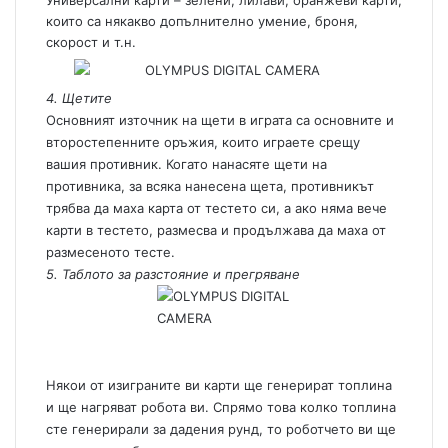
които са някакво допълнително умение, броня,
скорост и т.н.
4. Щетите
Основният източник на щети в играта са основните и
второстепенните оръжия, които играете срещу
вашия противник. Когато нанасяте щети на
противника, за всяка нанесена щета, противникът
трябва да маха карта от тестето си, а ако няма вече
карти в тестето, размесва и продължава да маха от
размесеното тесте.
5. Таблото за разстояние и прегряване
Някои от изиграните ви карти ще генерират топлина
и ще нагряват робота ви. Спрямо това колко топлина
сте генерирали за дадения рунд, то роботчето ви ще