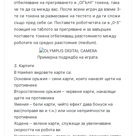
отбелязване на прегряването и „ОГЪН!“ токена, така
че те да са между вас. После всеки играч да вземе 3-
те си токена за размесване на тестето и да ги сложи
също пред себе си. Поставете роботчетата си в „0-5“
позиция на таблото за прегряване и за завършек
поставете токена отбелязващ разстоянието между
роботите на средно разстояние (medium).
Примерна подредба на играта.
3. Картите
В Hawken видовете карти са:
Основни оръжия – сини карти, които нанасят щети на
противника
Второстепенни оръжия – червени карти, нанасящи
щети на противника
Умения – бели карти, чийто ефект дава бонуси на
вас(поправя ви и т.н.) или носи неприятности за
противника
Ходене – зелени карти, служещи за увеличаване
скоростта на робота ви
Универсални карти – зелени, лилави, оранжеви карти,