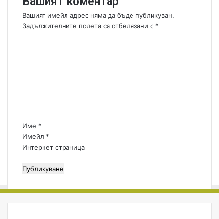
Вашият коментар
т
х
Вашият имейл адрес няма да бъде публикуван.
и
Задължителните полета са отбелязани с
*
б
К
р
о
и
м
д
е
н
т
а
р
:
Име
*
*
Имейл
*
Интернет страница