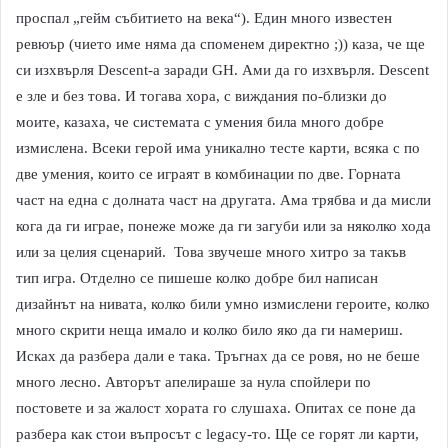
проспал „гейм събитието на века“). Един много известен
ревюър (чието име няма да споменем директно ;)) каза, че ще
си изхвърля Descent-a заради GH. Ами да го изхвърля. Descent
е зле и без това. И тогава хора, с виждания по-близки до
моите, казаха, че системата с умения била много добре
измислена. Всеки герой има уникално тесте карти, всяка с по
две умения, които се играят в комбинации по две. Горната
част на една с долната част на другата. Ама трябва и да мисли
кога да ги играе, понеже може да ги загуби или за няколко хода
или за целия сценарий. Това звучеше много хитро за такъв
тип игра. Отделно се пишеше колко добре бил написан
дизайнът на нивата, колко били умно измислени героите, колко
много скрити неща имало и колко било яко да ги намериш.
Исках да разбера дали е така. Тръгнах да се ровя, но не беше
много лесно. Авторът апелираше за нула спойлери по
постовете и за жалост хората го слушаха. Опитах се поне да
разбера как стои въпросът с legacy-то. Ще се горят ли карти,