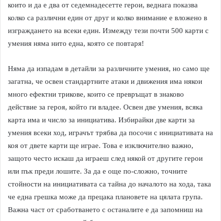
които и да е два от седемнадесетте герои, веднага показва
колко са различни един от друг и колко внимание е вложено в
изграждането на всеки един. Измежду тези почти 500 карти с
умения няма нито една, която се повтаря!
Няма да изпадам в детайли за различните умения, но само ще
загатна, че освен стандартните атаки и движения има някои
много ефектни трикове, които се превръщат в знаково
действие за героя, който ги владее. Освен две умения, всяка
карта има и число за инициатива. Избирайки две карти за
умения всеки ход, играчът трябва да посочи с инициативата на
коя от двете карти ще играе. Това е изключително важно,
защото често искаш да играеш след някой от другите герои
или пък преди лошите. За да е още по-сложно, точните
стойности на инициативата са тайна до началото на хода, така
че една грешка може да прецака плановете на цялата група.
Важна част от сработването с останалите е да запомниш на