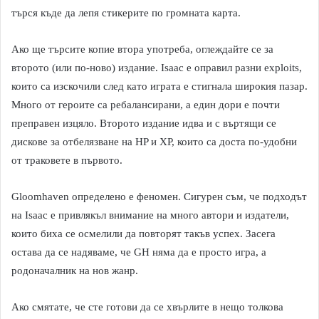
търся къде да лепя стикерите по громната карта.
Ако ще търсите копие втора употреба, оглеждайте се за
второто (или по-ново) издание. Isaac е оправил разни exploits,
които са изскочили след като играта е стигнала широкия пазар.
Много от героите са ребалансирани, а един дори е почти
преправен изцяло. Второто издание идва и с въртящи се
дискове за отбелязване на HP и XP, които са доста по-удобни
от траковете в първото.
Gloomhaven определено е феномен. Сигурен съм, че подходът
на Isaac е привлякъл внимание на много автори и издатели,
които биха се осмелили да повторят такъв успех. Засега
остава да се надяваме, че GH няма да е просто игра, а
родоначалник на нов жанр.
Ако смятате, че сте готови да се хвърлите в нещо толкова