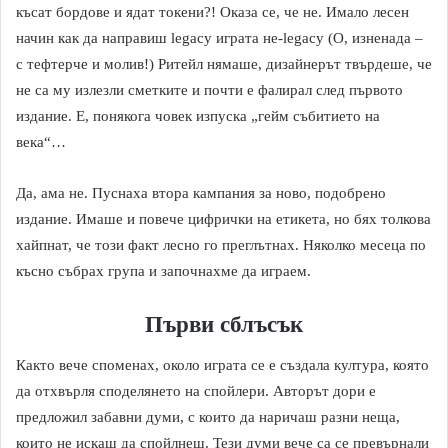
късат бордове и ядат токени?! Оказа се, че не. Имало лесен
начин как да направиш legacy играта не-legacy (О, изненада –
с тефтерче и молив!) Ритейл нямаше, дизайнерът твърдеше, че
не са му излезли сметките и почти е фалирал след първото
издание. Е, понякога човек изпуска „гейм събитието на
века“…
Да, ама не. Пуснаха втора кампания за ново, подобрено
издание. Имаше и повече цифрички на етикета, но бях толкова
хайпнат, че този факт лесно го преглътнах. Няколко месеца по
късно събрах група и започнахме да играем.
Първи сблъсък
Както вече споменах, около играта се е създала култура, която
да отхвърля споделянето на спойлери. Авторът дори е
предложил забавни думи, с които да наричаш разни неща,
които не искаш да спойлнеш. Тези думи вече са се превърнали