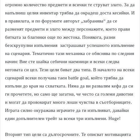
огромно количество предмети и всички те струват злато. За да
напълниш целия инвентар трябва да окрадеш доста кесийки. И
в правилата, и по форумите авторът „забранява“ да се
разменят предмети и злато между персонажите, което прави
битката за благинки още по жестока. Понякога, разни
безскрупулни изпълнения застрашават успешното изпълнение
на сценария. Тематично тази механика се обяснява по следния
начин: Вие сте шайка себични наемници и всеки следва
неговата си цел. Тези цели биват два типа. В началото на всеки
сценарий всеки получава таен battle goal, който трябва да
изпълни до края на схватката. Няма да ви развалям кефа да си
ги прочетете, но само ще загатна, че често са големи дивотии
и могат да провокират много лоши чувства в съотборниците.
Играта силно окуражава играчите да ги изпълняват, давайки
един допълнителен трейт за всеки три изпълнени. Huge!
Вторият тип цели са дългосрочните. Те описват мотивацията