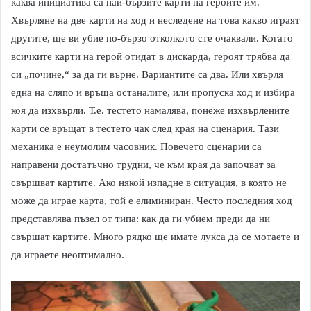
каква инициатива са най-бързите карти на героите им.
Хвърляне на две карти на ход и неследене на това какво играят
другите, ще ви убие по-бързо отколкото сте очаквали. Когато
всичките карти на герой отидат в дискарда, героят трябва да
си „почине,“ за да ги върне. Вариантите са два. Или хвърля
една на сляпо и връща останалите, или пропуска ход и избира
коя да изхвърли. Т.е. тестето намалява, понеже изхвърлените
карти се връщат в тестето чак след края на сценария. Тази
механика е неумолим часовник. Повечето сценарии са
направени достатъчно трудни, че към края да започват за
свършват картите. Ако някой изпадне в ситуация, в която не
може да играе карта, той е елиминиран. Често последния ход
представлява пъзел от типа: как да ги убием преди да ни
свършат картите. Много рядко ще имате лукса да се мотаете и
да играете неоптимално.