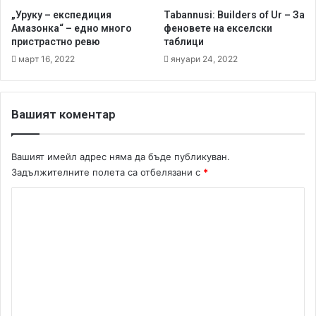
л
а
„Уруку – експедиция
Tabannusi: Builders of Ur – За
о
н
Амазонка“ – едно много
феновете на екселски
ж
а
пристрастно ревю
таблици
н
M
март 16, 2022
януари 24, 2022
о
a
t
a
g
Вашият коментар
o
t
Вашият имейл адрес няма да бъде публикуван.
Задължителните полета са отбелязани с
*
К
о
м
е
н
т