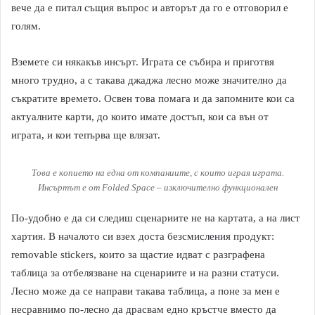
вече да е питал същия въпрос и авторът да го е отговорил е
голям.
Вземете си някакъв инсърт. Играта се събира и приготвя
много трудно, а с такава джаджа лесно може значително да
съкратите времето. Освен това помага и да запомните кои са
актуалните карти, до които имате достъп, кои са вън от
играта, и кои тепърва ще влязат.
Това е копието на една от компаниите, с които играя играта.
Инсъртът е от Folded Space – изключително функционален
По-удобно е да си следиш сценариите не на картата, а на лист
хартия. В началото си взех доста безсмисления продукт:
removable stickers, които за щастие идват с разграфена
таблица за отбелязване на сценариите и на разни статуси.
Лесно може да се направи такава таблица, а поне за мен е
несравнимо по-лесно да драсвам едно кръстче вместо да