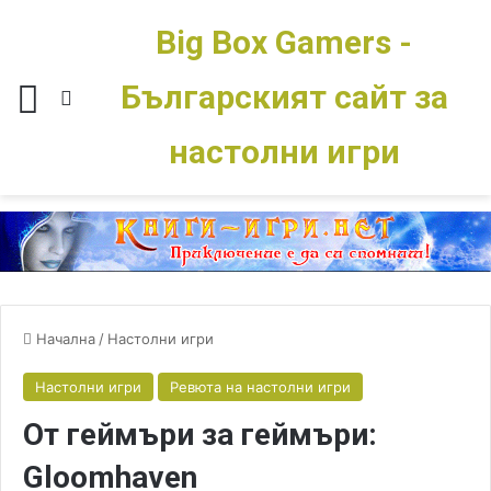
Big Box Gamers -
Българският сайт за
Меню
Switch skin
настолни игри
Начална
/
Настолни игри
Настолни игри
Ревюта на настолни игри
От геймъри за геймъри:
Gloomhaven