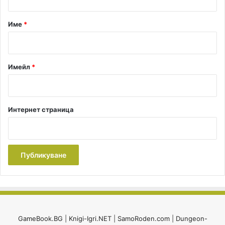
а
р
Име
*
:
*
Имейл
*
Интернет страница
GameBook.BG
|
Knigi-Igri.NET
|
SamoRoden.com
|
Dungeon-