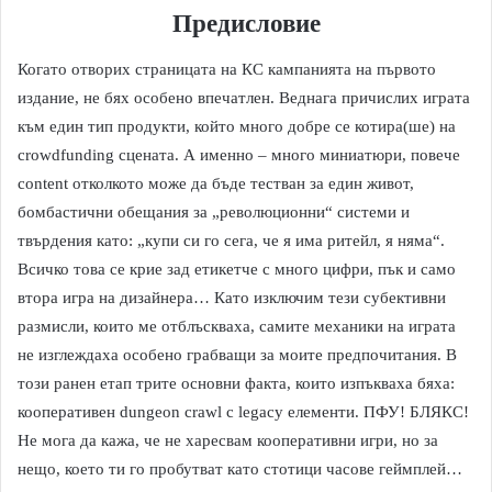
Предисловие
Когато отворих страницата на КС кампанията на първото
издание, не бях особено впечатлен. Веднага причислих играта
към един тип продукти, който много добре се котира(ше) на
crowdfunding сцената. А именно – много миниатюри, повече
content отколкото може да бъде тестван за един живот,
бомбастични обещания за „революционни“ системи и
твърдения като: „купи си го сега, че я има ритейл, я няма“.
Всичко това се крие зад етикетче с много цифри, пък и само
втора игра на дизайнера… Като изключим тези субективни
размисли, които ме отблъскваха, самите механики на играта
не изглеждаха особено грабващи за моите предпочитания. В
този ранен етап трите основни факта, които изпъкваха бяха:
кооперативен dungeon crawl с legacy елементи. ПФУ! БЛЯКС!
Не мога да кажа, че не харесвам кооперативни игри, но за
нещо, което ти го пробутват като стотици часове геймплей…