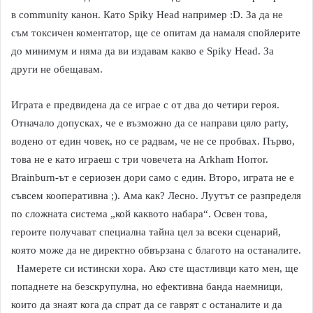
в community канон. Като Spiky Head например :D. За да не
съм токсичен коментатор, ще се опитам да намаля спойлерите
до минимум и няма да ви издавам какво е Spiky Head. За
други не обещавам.
Играта е предвидена да се играе с от два до четири героя.
Отначало допусках, че е възможно да се направи цяло party,
водено от един човек, но се радвам, че не се пробвах. Първо,
това не е като играеш с три човечета на Arkham Horror.
Brainburn-ът е сериозен дори само с един. Второ, играта не е
съвсем кооперативна ;). Ама как? Лесно. Луутът се разпределя
по сложната система „кой каквото набара“. Освен това,
героите получават специална тайна цел за всеки сценарий,
която може да не директно обвързана с благото на останалите.
Намерете си истински хора. Ако сте щастливци като мен, ще
попаднете на безскрупулна, но ефективна банда наемници,
които да знаят кога да спрат да се гаврят с останалите и да