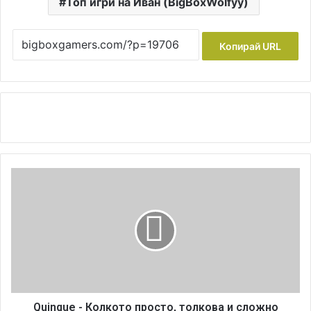
Топ игри на Иван (BigBoxWolfyy)
Копирай URL
Q
u
i
n
q
u
e
-
К
о
Quinque - Колкото просто, толкова и сложно