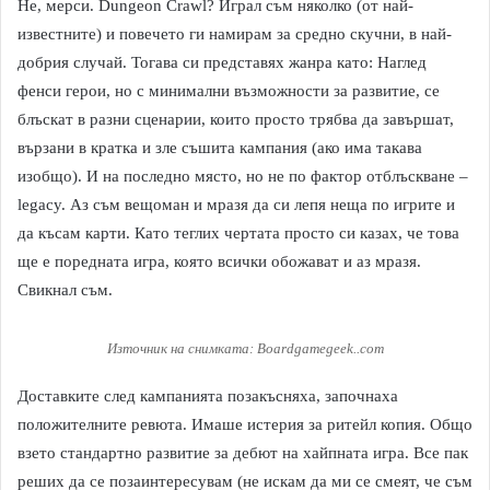
Не, мерси. Dungeon Crawl? Играл съм няколко (от най-
известните) и повечето ги намирам за средно скучни, в най-
добрия случай. Тогава си представях жанра като: Наглед
фенси герои, но с минимални възможности за развитие, се
блъскат в разни сценарии, които просто трябва да завършат,
вързани в кратка и зле съшита кампания (ако има такава
изобщо). И на последно място, но не по фактор отблъскване –
legacy. Аз съм вещоман и мразя да си лепя неща по игрите и
да късам карти. Като теглих чертата просто си казах, че това
ще е поредната игра, която всички обожават и аз мразя.
Свикнал съм.
Източник на снимката: Boardgamegeek..com
Доставките след кампанията позакъсняха, започнаха
положителните ревюта. Имаше истерия за ритейл копия. Общо
взето стандартно развитие за дебют на хайпната игра. Все пак
реших да се позаинтересувам (не искам да ми се смеят, че съм