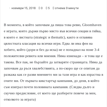
ноември 15, 2018
0
5
отнема 9 минути
В момента, в който започвам да пиша това ревю, Gloomhaven
е играта, която държи първо място във всички секции в гийка,
в които е листната (strategic и thematic), както и оглавява
цялостната класация на всички игри. Едва ли има фен на
хобито, който (дори и без да иска) не е попаднал на поне 3-4
положителни ревюта или мнения. Няма изненади – и това ще е
такова. Все пак, не бързайте да затваряте страницата. Няма да
започвам да ръся хвалебствията, а по-скоро ще се опитам да
разкажа как се разви мнението ми за тази игра и как израстна в
очите ми. От първата кикстартър кампания, до деня, в който
съм изиграл почти половината кампания. (Следва дълго и
скучно предисловие, от което ще разберете повече за мен,
отколкото за играта)