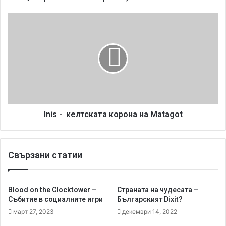
л
к
I
о
n
т
i
о
s
п
-
р
о
к
с
е
т
л
о
т
Inis - келтската корона на Matagot
,
с
т
к
о
а
Свързани статии
л
т
к
а
о
к
в
о
Blood on the Clocktower –
Страната на чудесата –
а
р
Събитие в социалните игри
Българският Dixit?
и
о
март 27, 2023
декември 14, 2022
с
н