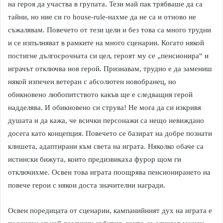
на героя да участва в групата. Тези май пак трябваше да са
тайни, но ние си го house-rule-нахме да не са и отново не
съжалявам. Повечето от тези цели и без това са много трудни
и се изпълняват в рамките на много сценарии. Когато някой
постигне дългосрочната си цел, героят му се „пенсионира“ и
играчът отключва нов герой. Признавам, трудно е да замениш
някой изпечен ветеран с абсолютен новобранец, но
обикновено любопитството какъв ще е следващия герой
надделява. И обикновено си струва! Не мога да си изкривя
душата и да кажа, че всички персонажи са нещо невиждано
досега като концепция. Повечето се базират на добре познати
клишета, адаптирани към света на играта. Няколко обаче са
истински бижута, които предизвикаха фурор щом ги
отключихме. Освен това играта поощрява пенсионирането на
повече герои с някои доста значителни награди.
Освен поредицата от сценарии, кампанийният дух на играта е