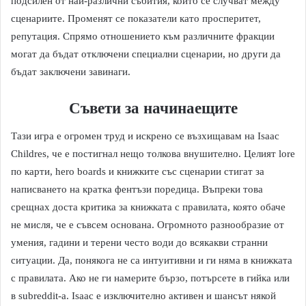
подсилен от най-различни събития, които се случват между
сценариите. Променят се показатели като просперитет,
репутация. Спрямо отношението към различните фракции
могат да бъдат отключени специални сценарии, но други да
бъдат заключени завинаги.
Съвети за начинаещите
Тази игра е огромен труд и искрено се възхищавам на Isaac
Childres, че е постигнал нещо толкова внушително. Целият lore
по карти, hero boards и книжките със сценарии стигат за
написването на кратка фентъзи поредица. Въпреки това
срещнах доста критика за книжката с правилата, която обаче
не мисля, че е съвсем основана. Огромното разнообразие от
умения, гадини и терени често води до всякакви странни
ситуации. Да, понякога не са интуитивни и ги няма в книжката
с правилата. Ако не ги намерите бързо, потърсете в гийка или
в subreddit-a. Isaac е изключително активен и шансът някой