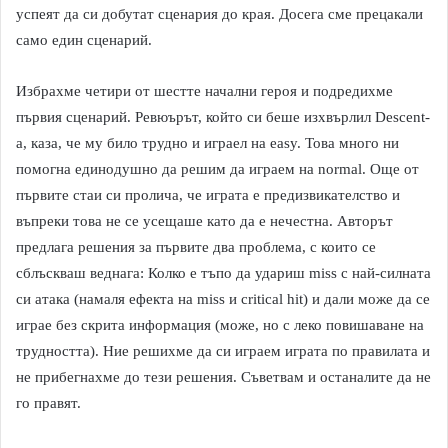
успеят да си добутат сценария до края. Досега сме прецакали
само един сценарий.
Избрахме четири от шестте начални героя и подредихме
първия сценарий. Ревюърът, който си беше изхвърлил Descent-
a, каза, че му било трудно и играел на easy. Това много ни
помогна единодушно да решим да играем на normal. Още от
първите стаи си пролича, че играта е предизвикателство и
въпреки това не се усещаше като да е нечестна. Авторът
предлага решения за първите два проблема, с които се
сблъскваш веднага: Колко е тъпо да удариш miss с най-силната
си атака (намаля ефекта на miss и critical hit) и дали може да се
играе без скрита информация (може, но с леко повишаване на
трудността). Ние решихме да си играем играта по правилата и
не прибегнахме до тези решения. Съветвам и останалите да не
го правят.