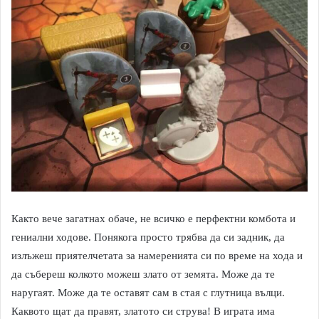
Както вече загатнах обаче, не всичко е перфектни комбота и
гениални ходове. Понякога просто трябва да си задник, да
излъжеш приятелчетата за намеренията си по време на хода и
да събереш колкото можеш злато от земята. Може да те
наругаят. Може да те оставят сам в стая с глутница вълци.
Каквото щат да правят, златото си струва! В играта има