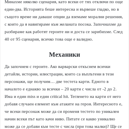
Минахме няколко сценария, като всеки от тях отключи по още
един-два. Историята беше интересна и вървеше гладко, но в
същото време ни даваше опции да вземаме морални решения,
с които да я навигираме към желаната посока. Започнахме да
разбираме как работят героите ни и доста се зарибихме. След
40 от 95 сценария, всичко това още е валидно.
Механики
Да започнем с героите. Ако варварски откъснем всички
детайли, истории, илюстрации, които са въплътени в тези
персонажи, ще получим… две тестета карти. Едното в
началото е еднакво за всички – 20 карти с числа от -2 до 2.
Има и един miss и един critical hit. Тегленето на карти от него
добавя случаен елемент към атаките на героя. Интересното е,
че всеки персонаж може да си променя тестето по уникален
начин всеки път като качи ниво. Питате се какво уникално
може да се добави към тесте с числа (при това малки)? Ще се