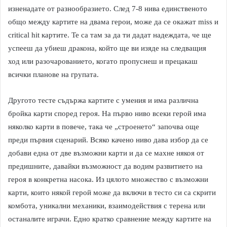
изненадате от разнообразието. След 7-8 нива единственото
общо между картите на двама герои, може да се окажат miss и
critical hit картите. Те са там за да ти дадат надеждата, че ще
успееш да убиеш дракона, който ще ви изяде на следващия
ход или разочарованието, когато пропуснеш и прецакаш
всички планове на групата.
Другото тесте съдържа картите с умения и има различна
бройка карти според героя. На първо ниво всеки герой има
няколко карти в повече, така че „строенето“ започва още
преди първия сценарий. Всяко качено ниво дава избор да се
добави една от две възможни карти и да се махне някоя от
предишните, давайки възможност да водим развитието на
героя в конкретна насока. Из цялото множество с възможни
карти, които някой герой може да включи в тесто си са скрити
комбота, уникални механики, взаимодействия с терена или
останалите играчи. Едно кратко сравнение между картите на