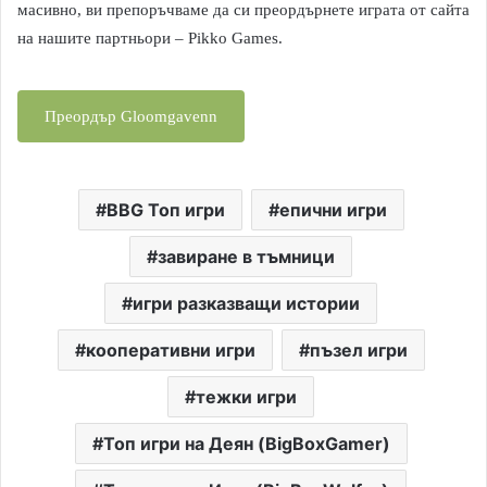
масивно, ви препоръчваме да си преордърнете играта от сайта
на нашите партньори – Pikko Games.
Преордър Gloomgavenn
BBG Топ игри
епични игри
завиране в тъмници
игри разказващи истории
кооперативни игри
пъзел игри
тежки игри
Топ игри на Деян (BigBoxGamer)