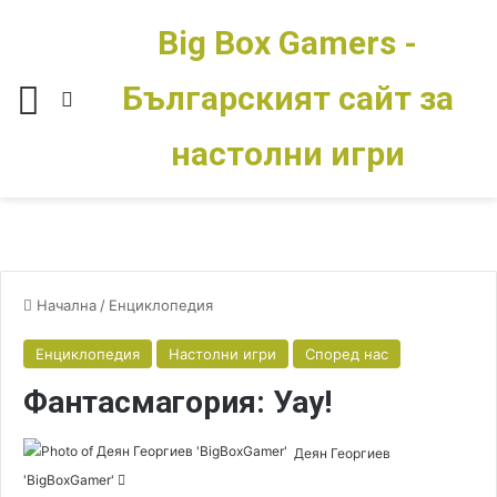
Big Box Gamers -
Българският сайт за
Меню
Switch skin
настолни игри
Начална
/
Енциклопедия
Енциклопедия
Настолни игри
Според нас
Фантасмагория: Уау!
Деян Георгиев
'BigBoxGamer'
S