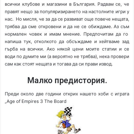
всички клубове и магазини в България. Радвам се, че
правят нещо за популяризирането на настолните игри у
нас. Но мисля, че за да се развиват още повече нещата,
трябва да сме откровени и да не се обиждаме. Аз съм
нормален човек и имам мнение. Предпочитам да го
напиша тук, отколкото да обсъждаме и хейтваме зад
гърба на всички. Ако някой цени моите статии и се
води по думите ми (а вероятно не трябва), нека провери
сам как стоят нещата и тогава да си прави извод.
Малко предистория.
Преди около две години открих нашето хоби с играта
„Age of Empires 3 The Board