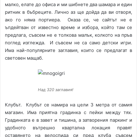
малко, елате до офиса и ми шибнете два шамара и един
ритник в бъбреците. Лично аз ще дойда да ви отворя,
ако го няма портиера. Оказа се, че сайтът не е
ъпдейтван от известно време и избора, който там се
предлага, съвсем не е толкова малък, колкото на пръв
поглед изглежда. И съвсем не са само детски игри.
Има най-популярните заглавия, които се предлагат в
световен мащаб.
Над 320 заглавия!
Клубът. Клубът се намира на цели 3 метра от самия
магазин. Има приятна градинка с пейки между тях.
Градинката е в завет и тишина, а затворения паркинг и
удобното вътрешно квартална локация правят
оставянето на велоспида си пред клуба съвсем