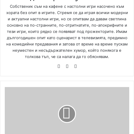
Собственик съм на кафене с настолни игри насочено към
хората без опит в игрите. Стремя се да играя всички модерни
и актуални настолни игри, но се опитвам да давам светлина
основно на по-странните, по-отритнатите, по-апокрифните и
тези игри, които рядко се появяват под прожекторите. Имам
дългогодишен опит като сценарист в телевизията, предимно
на комедийни предавания и затова от време на време пускам
неуместен и несъдържателен хумор, който понякога е
толкова тъп, че са налага да го обяснявам.
We
Fa
Yo
bsi
ce
uT
te
bo
ub
ok
e
D
e
s
c
e
n
t
2