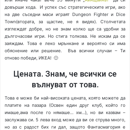
довърши хода. И успех със стратегическите игри, ако
на две съседни маси играят Dungeon Fighter и Dice
Town(втората, за щастие, не я видях). Столчетата
изглеждат добре, но не знам колко ще са удобни за
дългочасови игри. Но стига толкова. Не искам да се
заяждам. Това е леко мрънкане и вероятно си има
обяснение или решение. Във всички случаи – Ти
отново победи, ИКЕА! 🙂
Цената. Знам, че всички се
вълнуват от това.
Това е може би най-високата цената, която можете да
платите на пазара (Освен един друг клуб, който го
имаше,ама после го нямаше… хм…), но ви казвам –
заслужава си. 5 лева вход може да ви се струва много,
но аз с радост бих ги дал, защото Фантасмагория е