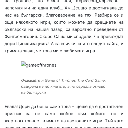
на тронове”, но освен нея, Каркасон(„Каркасон”…
напомня ми на един клуб… Хм…)също е достигнала до
нас на български, благодарение на тях. Разбира се и
още няколкото игри, които можете да срещнете на
български на нашия пазар, са вероятно преведени от
Фантасмагория. Скоро Сашо ми сподели, че превеждат
дори Цивилизацията! А за всички, които следят сайта, и
тримата знаят, че това ми е любимата игра.
Очаквайте и Game of Thrones The Card Game,
базирана не по книгите, а по сериала отново
на български
Евала! Дори да беше само това – щеше да е достатъчен
признак за не само любов към хобито, но и
жертвоготовност в името на настолните игри. Тъй като
нека си признаем – това съвсем не е малка инвестиция.