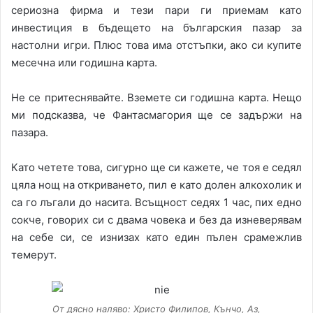
сериозна фирма и тези пари ги приемам като
инвестиция в бъдещето на българския пазар за
настолни игри. Плюс това има отстъпки, ако си купите
месечна или годишна карта.
Не се притеснявайте. Вземете си годишна карта. Нещо
ми подсказва, че Фантасмагория ще се задържи на
пазара.
Като четете това, сигурно ще си кажете, че тоя е седял
цяла нощ на откриването, пил е като долен алкохолик и
са го лъгали до насита. Всъщност седях 1 час, пих едно
сокче, говорих си с двама човека и без да изневерявам
на себе си, се изнизах като един пълен срамежлив
темерут.
От дясно наляво: Христо Филипов, Кънчо, Аз,