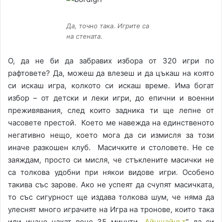
Да, точно така. Игрите са
на стената.
О, да не би да забравих избора от 320 игри по
рафтовете? Да, можеш да влезеш и да цъкаш на която
си искаш игра, колкото си искаш време. Има богат
избор – от детски и леки игри, до епични и военни
преживявания, след които задника ти ще лепне от
часовете престой. Което ме навежда на единственото
негативно нещо, което мога да си измисля за този
иначе разкошен клуб. Масичките и столовете. Не се
заяждам, просто си мисля, че стъклените масички не
са толкова удобни при някои видове игри. Особено
такива със зарове. Ако не успеят да счупят масичката,
то със сигурност ще издава толкова шум, че няма да
улеснят много играчите на Игра на тронове, които така
или иначе чакат вече 35 минути „
Айнщайнът
” да си