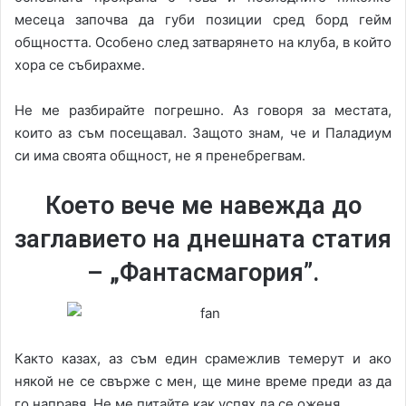
месеца започва да губи позиции сред борд гейм
общността. Особено след затварянето на клуба, в който
хора се събирахме.
Не ме разбирайте погрешно. Аз говоря за местата,
които аз съм посещавал. Защото знам, че и Паладиум
си има своята общност, не я пренебрегвам.
Което вече ме навежда до
заглавието на днешната статия
– „Фантасмагория”.
Както казах, аз съм един срамежлив темерут и ако
някой не се свърже с мен, ще мине време преди аз да
го направя. Не ме питайте как успях да се оженя.