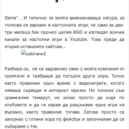
Game” . И типично за моята вманиачаваща натура, аз
толкова се зарових в настолните игри, че само за два-
три месеца бях прочел целия BGG и изгледал всички
канали за настолни игри в Youtube. Това преди да
открия останалите сайтове…
Разбира се, не се задоволих само с моята компания от
приятели и трябваше да потърся други хора. Точно
както правихме едно време с видеоигрите, когато
нямаше сървъри и интернет мрежи. Но понеже съм
срамежлив темерут, не исках просто да ходя по
клубовете и да ги карам да разцъкаме една игра на
вързано, както правехме тогава. Затова просто се
запознах с готини хора по фейсбук и започнахме да се
събираме с тях.