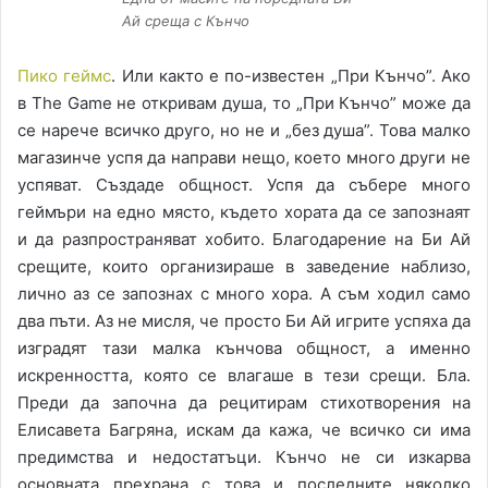
Ай среща с Кънчо
Пико геймс
. Или както е по-известен „При Кънчо”. Ако
в The Game не откривам душа, то „При Кънчо” може да
се нарече всичко друго, но не и „без душа”. Това малко
магазинче успя да направи нещо, което много други не
успяват. Създаде общност. Успя да събере много
геймъри на едно място, където хората да се запознаят
и да разпространяват хобито. Благодарение на Би Ай
срещите, които организираше в заведение наблизо,
лично аз се запознах с много хора. А съм ходил само
два пъти. Аз не мисля, че просто Би Ай игрите успяха да
изградят тази малка кънчова общност, а именно
искренността, която се влагаше в тези срещи. Бла.
Преди да започна да рецитирам стихотворения на
Елисавета Багряна, искам да кажа, че всичко си има
предимства и недостатъци. Кънчо не си изкарва
основната прехрана с това и последните няколко