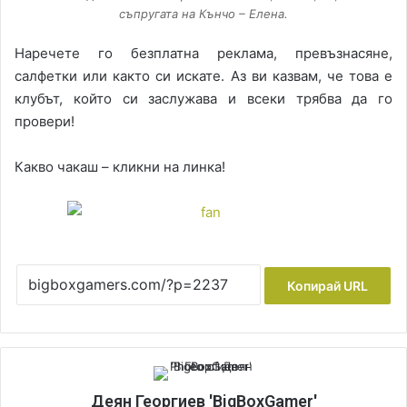
съпругата на Кънчо – Елена.
Наречете го безплатна реклама, превъзнасяне,
салфетки или както си искате. Аз ви казвам, че това е
клубът, който си заслужава и всеки трябва да го
провери!
Какво чакаш – кликни на линка!
Копирай URL
Деян Георгиев 'BigBoxGamer'