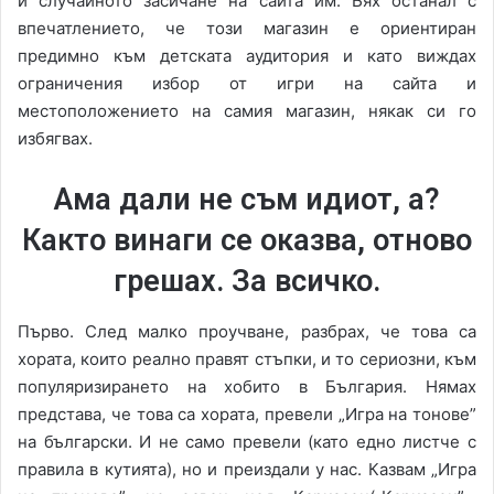
и случайното засичане на сайта им. Бях останал с
впечатлението, че този магазин е ориентиран
предимно към детската аудитория и като виждах
ограничения избор от игри на сайта и
местоположението на самия магазин, някак си го
избягвах.
Ама дали не съм идиот, а?
Както винаги се оказва, отново
грешах. За всичко.
Първо. След малко проучване, разбрах, че това са
хората, които реално правят стъпки, и то сериозни, към
популяризирането на хобито в България. Нямах
представа, че това са хората, превели „Игра на тонове”
на български. И не само превели (като едно листче с
правила в кутията), но и преиздали у нас. Казвам „Игра