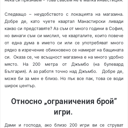
Следващо – неудобството с локацията на магазина.
Добре де, като чуете квартал Манастирски ливади
какво си представяте? Аз съм от много години в София,
но винаги съм си мислил, че кварталите, които повече
от една дума в името си или се употребяват много
рядко в изречение обикновено се намират на бащината
си. Оказа се, че всъщност магазина е на много удобно
място. На 200 метра от Джъмбо (на булевард
България). А аз работя точно над Джъмбо. Добре де,
може би за мен е близо. Но пък все пак, това се води
широк център.
Относно „ограничения брой”
игри.
Дами и господа, ако близо 200 игри ви се струват