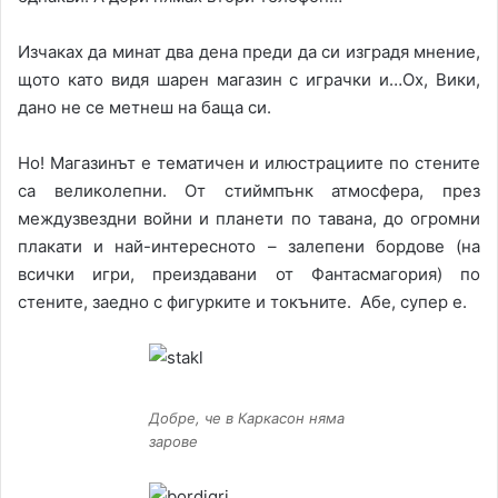
Изчаках да минат два дена преди да си изградя мнение,
щото като видя шарен магазин с играчки и…Ох, Вики,
дано не се метнеш на баща си.
Но! Магазинът е тематичен и илюстрациите по стените
са великолепни. От стиймпънк атмосфера, през
междузвездни войни и планети по тавана, до огромни
плакати и най-интересното – залепени бордове (на
всички игри, преиздавани от Фантасмагория) по
стените, заедно с фигурките и токъните. Абе, супер е.
Добре, че в Каркасон няма
зарове