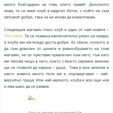
много благодарен за това, което правят. Доколкото
знам, те си имат клуб в квартал Изток, с който не съм
запознат добре, така че не искам да коментирам.
Следващия магазин плюс клуб е един от най-новите –
The Game
. Те се появиха изключително рязко на пазара,
а клуба им изглежда доста добре. Аз обаче, колкото и
да съм доволен от цените и разнообразието на този
магазин, не се чувствам привлечен към него, тъй като
ми липсва нещо в него, което с моето скромно мнение
ще си позволя да нарека – душа. Това е мое мнение и
както живота много пъти ме е опровергавал – най-
вероятно греша. Или най-малкото, клуба е все още нов
и има шанс да се развие.
Една от масите на поредната Би