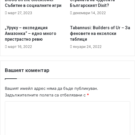
р
щ
Събитие в социалните игри
Българският Dixit?
с
и
март 27, 2023
декември 14, 2022
к
т
и
е
„Уруку – експедиция
Tabannusi: Builders of Ur – За
(
л
Амазонка“ – едно много
феновете на екселски
Ч
н
пристрастно ревю
таблици
а
о
март 16, 2022
януари 24, 2022
с
р
т
е
I
в
I
ю
Вашият коментар
I
!
)
-
Вашият имейл адрес няма да бъде публикуван.
B
Задължителните полета са отбелязани с
*
i
g
К
B
о
o
м
x
P
е