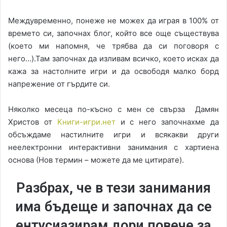
Междувременно, понеже не можех да играя в 100% от
времето си, започнах блог, който все още съществува
(което ми напомня, че трябва да си поговоря с
него…).Там започнах да изливам всичко, което исках да
кажа за настолните игри и да освободя малко борд
напрежение от гърдите си.
Няколко месеца по-късно с мен се свърза Дамян
Христов от
Книги-игри.нет
и с него започнахме да
обсъждаме настилните игри и всякакви други
неелектронни интерактивни занимания с хартиена
основа (Нов термин – можете да ме цитирате).
Разбрах, че в тези занимания
има бъдеще и започнах да се
ентусиазирам дори повече за