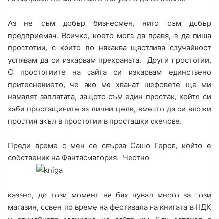
Аз не съм добър бизнесмен, нито съм добър
предприемач. Всичко, което мога да правя, е да пиша
простотии, с които по някаква щастлива случайност
успявам да си изкарвам прехраната. Други простотии.
С простотиите на сайта си изкарвам единствено
притеснението, че ако ме хванат шефовете ще ми
намалят заплатата, защото съм един простак, който си
хаби простащините за лични цели, вместо да си вложи
простия акъл в простотии в просташки скечове.
Преди време с мен се свърза Сашо Геров, който е
собственик на Фантасмагория. Честно
казано, до този момент не бях чувал много за този
магазин, освен по време на фестивала на книгата в НДК