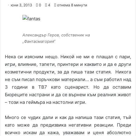
e
юни 3, 2013
0
4
отнема 8 минути
n
d
a
n
Александър Геров, собственик на
e
„Фантасмагория“
m
a
Нека си изясним нещо. Никой не ми e плащал с пари,
i
игри, влияние, тапети, принтери и каквито и да е други
l
козметични продукти, за да пиша тази статия. Никога
не съм писал поръчкови материали… а съм работил над
3 години в ТВ7 като сценарист. Но да оставим
Бюреците настрани и да се върнем към реалния живот
– този на геймъра на настолни игри.
Много се чудих дали и как да напиша тази статия, тъй
като може да предизвика негативни реакции. Преди
всичко искам да кажа, уважавам и ценя абсолютно