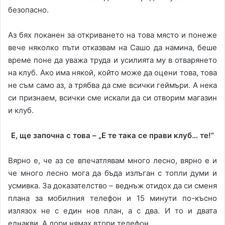
безопасно.
Аз бях поканен за откриването на това място и понеже
вече няколко пъти отказвам на Сашо да намина, беше
време поне да уважа труда и усилията му в отварянето
на клуб. Ако има някой, който може да оцени това, това
не съм само аз, а трябва да сме всички геймъри. А нека
си признаем, всички сме искали да си отворим магазин
и клуб.
Е, ще започна с това – „Е те така се прави клуб… те!”
Вярно е, че аз се впечатлявам много лесно, вярно е и
че много лесно мога да бъда излъган с топли думи и
усмивка. За доказателство – веднъж отидох да си сменя
плана за мобилния телефон и 15 минути по-късно
излязох не с един нов план, а с два. И то и двата
еднакви. А дори нямах втори телефон…