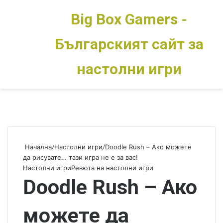
Big Box Gamers -
Българският сайт за
Меню
Switch skin
настолни игри
Начална
/
Настолни игри
/
Doodle Rush – Ако можете
да рисувате… тази игра не е за вас!
Настолни игри
Ревюта на настолни игри
Doodle Rush – Ако
можете да