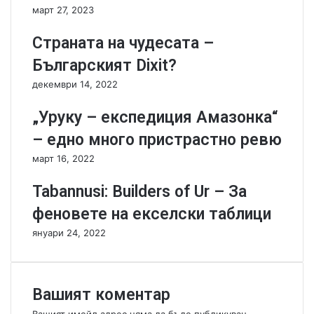
март 27, 2023
t
а
-
л
Страната на чудесата –
К
и
н
д
Българският Dixit?
и
а
декември 14, 2022
ц
с
и
е
„Уруку – експедиция Амазонка“
я
и
и
з
– едно много пристрастно ревю
г
ч
март 16, 2022
р
е
а
р
Tabannusi: Builders of Ur – За
е
п
,
в
феновете на екселски таблици
к
а
януари 24, 2022
е
т
р
е
в
м
а
а
Вашият коментар
н
т
ъ
а