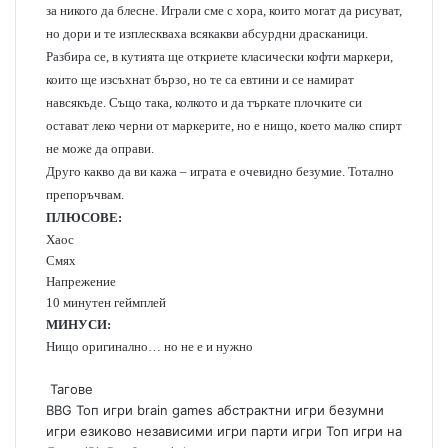
за никого да блесне. Играли сме с хора, които могат да рисуват,
но дори и те изплескваха всякакви абсурдни драсканици.
Разбира се, в кутията ще откриете класически кофти маркери,
които ще изсъхнат бързо, но те са евтини и се намират
навсякъде. Също така, колкото и да търкате плочките си
остават леко черни от маркерите, но е нищо, което малко спирт
не може да оправи.
Друго какво да ви кажа – играта е очевидно безумие. Тотално
препоръчвам.
ПЛЮСОВЕ:
Хаос
Смях
Напрежение
10 минутен геймплей
МИНУСИ:
Нищо оригинално… но не е и нужно
Тагове
BBG Топ игри
brain games
абстрактни игри
безумни
игри
езиково независими игри
парти игри
Топ игри на