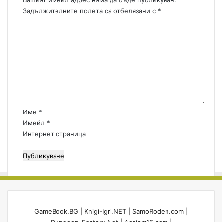
Вашият имейл адрес няма да бъде публикуван.
т
?
Задължителните полета са отбелязани с
*
с
К
и
о
в
м
ъ
е
р
н
в
т
и
а
р
:
Име
*
*
Имейл
*
Интернет страница
GameBook.BG
|
Knigi-Igri.NET
|
SamoRoden.com
|