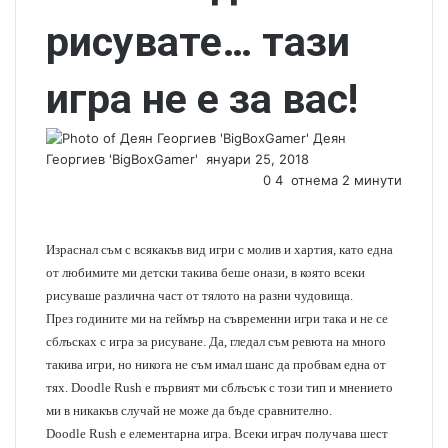
рисувате… тази
игра не е за вас!
Деян
Георгиев 'BigBoxGamer'
S
януари 25, 2018
e
0
4
отнема 2 минути
n
d
a
Израснал съм с всякакъв вид игри с молив и хартия, като една
n
от любимите ми детски такива беше онази, в която всеки
e
рисуваше различна част от тялото на разни чудовища.
m
През годините ми на геймър на съвременни игри така и не се
a
сблъсках с игра за рисуване. Да, гледал съм ревюта на много
i
такива игри, но никога не съм имал шанс да пробвам една от
l
тях. Doodle Rush е първият ми сблъсък с този тип и мнението
ми в никакъв случай не може да бъде сравнително.
Doodle Rush е елементарна игра. Всеки играч получава шест