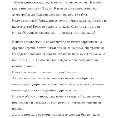
табла и един маркер, след което си тегли две карти. На всяка
карта има написани 3 думи. Както се досещате, тези шест
думи трябва да бъдат нарисувани на шестте табла.
Къде е врътката? Ами… имате точно 1 минута да изрисувате и
шестте думи! Колкото успеете толкова. След това играта не
спира. Обръщате часовника и… настава истински хаос!
Всички едновременно се опитват да познават картинките на
другите играчи. Когато някой познае ваша дума, вие трябва да
му дадете плочката. В края на играта на него му е 1 точка, а на
вас не ви е „-1“. Целта ви е все пак да се освобождавате от
вашите плочки.
И пак – за всичко това имате точно 1 минута.
Ако все пак не успеете, часовникът отново се обръща и
можете да си дорисувате каквото не сте успели, а ако желаете
можете да си смените думите с друга карта.
И така – общо три пъти, след което се гледа кой колко плочки
има познати и изважда от този резултат неговите непознати
плочки.
Думите понякога са елементарни и се рисуват бързо – като