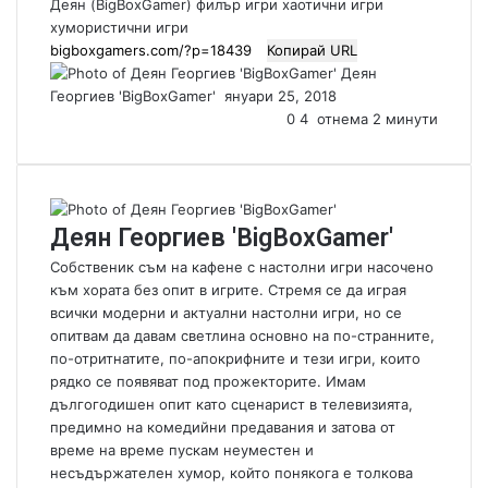
Деян (BigBoxGamer)
филър игри
хаотични игри
хумористични игри
Копирай URL
Деян
Георгиев 'BigBoxGamer'
S
януари 25, 2018
e
0
4
отнема 2 минути
n
d
a
n
Деян Георгиев 'BigBoxGamer'
e
m
Собственик съм на кафене с настолни игри насочено
a
към хората без опит в игрите. Стремя се да играя
i
всички модерни и актуални настолни игри, но се
l
опитвам да давам светлина основно на по-странните,
по-отритнатите, по-апокрифните и тези игри, които
рядко се появяват под прожекторите. Имам
дългогодишен опит като сценарист в телевизията,
предимно на комедийни предавания и затова от
време на време пускам неуместен и
несъдържателен хумор, който понякога е толкова