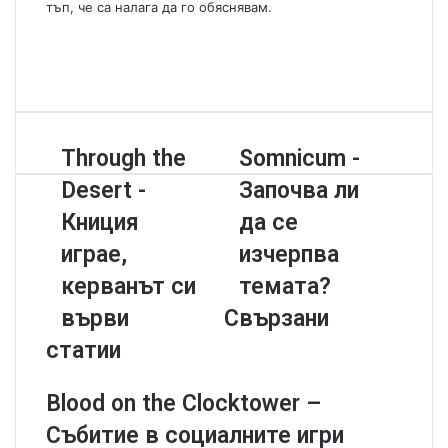
тъп, че са налага да го обяснявам.
W
e
F
b
a
Y
s
c
o
i
e
u
t
b
T
T
Through the
S
Somnicum -
e
o
u
h
o
o
b
Desert -
Започва ли
r
m
k
e
o
n
Книция
да се
u
i
играе,
изчерпва
g
c
h
u
керванът си
темата?
t
m
върви
Свързани
h
-
e
З
статии
D
а
e
п
Blood on the Clocktower –
s
о
e
ч
Събитие в социалните игри
r
в