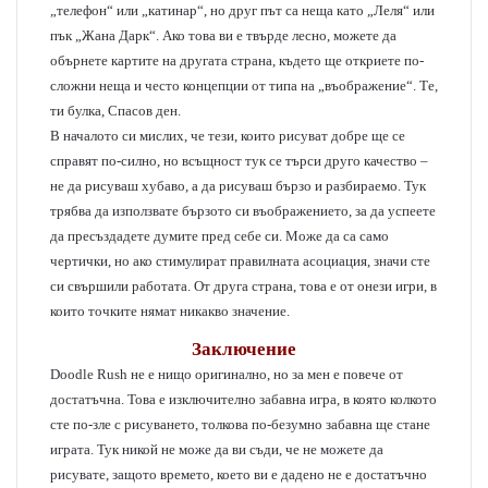
„телефон“ или „катинар“, но друг път са неща като „Леля“ или
пък „Жана Дарк“. Ако това ви е твърде лесно, можете да
обърнете картите на другата страна, където ще откриете по-
сложни неща и често концепции от типа на „въображение“. Те,
ти булка, Спасов ден.
В началото си мислих, че тези, които рисуват добре ще се
справят по-силно, но всъщност тук се търси друго качество –
не да рисуваш хубаво, а да рисуваш бързо и разбираемо. Тук
трябва да използвате бързото си въображението, за да успеете
да пресъздадете думите пред себе си. Може да са само
чертички, но ако стимулират правилната асоциация, значи сте
си свършили работата. От друга страна, това е от онези игри, в
които точките нямат никакво значение.
Заключение
Doodle Rush не е нищо оригинално, но за мен е повече от
достатъчна. Това е изключително забавна игра, в която колкото
сте по-зле с рисуването, толкова по-безумно забавна ще стане
играта. Тук никой не може да ви съди, че не можете да
рисувате, защото времето, което ви е дадено не е достатъчно