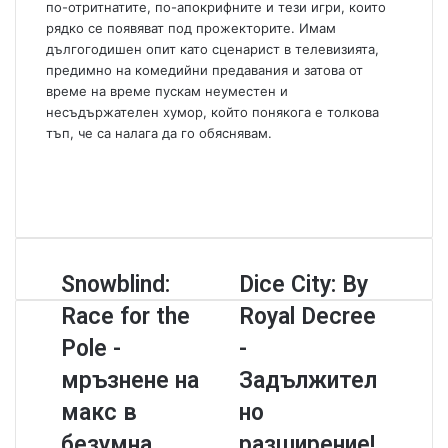
по-отритнатите, по-апокрифните и тези игри, които
рядко се появяват под прожекторите. Имам
дългогодишен опит като сценарист в телевизията,
предимно на комедийни предавания и затова от
време на време пускам неуместен и
несъдържателен хумор, който понякога е толкова
тъп, че са налага да го обяснявам.
W
e
F
b
a
Y
s
c
o
i
e
u
t
b
T
S
Snowblind:
D
Dice City: By
e
o
u
n
i
o
b
Race for the
Royal Decree
o
c
k
e
w
e
Pole -
-
b
C
мръзнене на
Задължител
l
i
i
t
макс в
но
n
y
безумна
разширение!
d
: