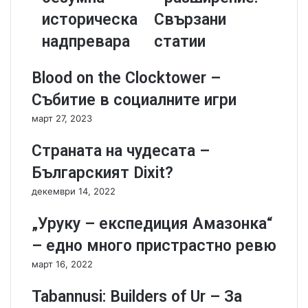
:
B
историческа
Свързани
R
y
надпревара
статии
a
R
c
o
e
y
Blood on the Clocktower –
f
a
Събитие в социалните игри
o
l
r
D
март 27, 2023
t
e
h
c
Страната на чудесата –
e
r
Българският Dixit?
P
e
o
e
декември 14, 2022
l
-
e
З
„Уруку – експедиция Амазонка“
-
а
– едно много пристрастно ревю
м
д
р
ъ
март 16, 2022
ъ
л
з
ж
Tabannusi: Builders of Ur – За
н
и