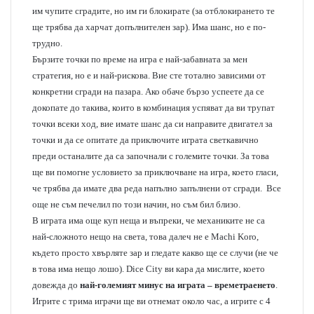
им чупите сградите, но им ги блокирате (за отблокирането те
ще трябва да харчат допълнителен зар). Има шанс, но е по-
трудно.
Бързите точки по време на игра е най-забавната за мен
стратегия, но е и най-рискова. Вие сте тотално зависими от
конкретни сгради на пазара. Ако обаче бързо успеете да се
докопате до такива, които в комбинация успяват да ви трупат
точки всеки ход, вие имате шанс да си направите двигател за
точки и да се опитате да приключите играта светкавично
преди останалите да са започнали с големите точки. За това
ще ви помогне условието за приключване на игра, което гласи,
че трябва да имате два реда напълно запълнени от сгради. Все
още не съм печелил по този начин, но съм бил близо.
В играта има още куп неща и въпреки, че механиките не са
най-сложното нещо на света, това далеч не е Machi Koro,
където просто хвърляте зар и гледате какво ще се случи (не че
в това има нещо лошо). Dice City ви кара да мислите, което
довежда до
най-големият минус на играта – времетраенето
.
Игрите с трима играчи ще ви отнемат около час, а игрите с 4