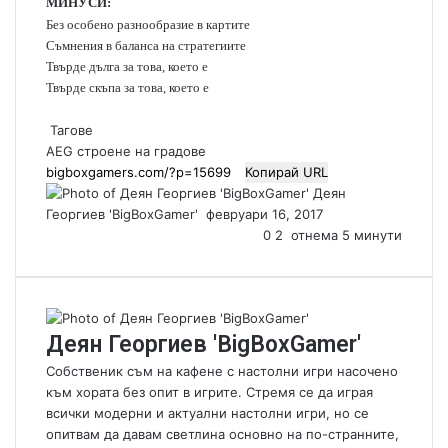
МИНУСИ:
Без особено разнообразие в картите
Съмнения в баланса на стратегиите
Твърде дълга за това, което е
Твърде скъпа за това, което е
Тагове
AEG
строене на градове
Копирай URL
Деян
Георгиев 'BigBoxGamer'
S
февруари 16, 2017
e
0
2
отнема 5 минути
n
d
a
n
Деян Георгиев 'BigBoxGamer'
e
m
Собственик съм на кафене с настолни игри насочено
a
към хората без опит в игрите. Стремя се да играя
i
всички модерни и актуални настолни игри, но се
l
опитвам да давам светлина основно на по-странните,