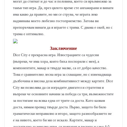
могат да стигнат и до час и половина, което си връзмножко за
такъв тип игра. Да, през цялото време сте ангажирани и винаги
има какво да правите, но ми се струва, че играта леко
надминава моето любезно гостоприемство. Затова ви
препоръчвам винаги да я играете с трима. С двама е окей, но с
трима е оптимално.
Заключение
Dice City е прекрасна игра. Илюстрациите са чудесни
(въпреки, че има хора, които биха поспорили с мен), а
компонентите, макар и твърде малко, са от добро качество.
Това е сравнително лесна игра за схващане, но с изненадваща
дълбочина и висока доза комбинативност между картите. Dice
City ви позволява да си изградите двигател и стратегия и
въпреки че основните начини за победа са три, възможностите
за постигане на всяка една от трите са доста. Като казвам
доста, нямам превид твърде доста. Първо, защото би било
граматически неправилно и второ, защото разнообразието не
е на нивото, което би ми се искало. Картите, макар и
достатъчно за няколко игри, се повтарят в тестето и след 4-5