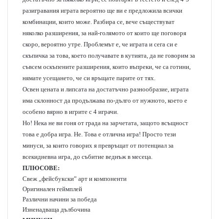
разигравания играта вероятно ще ви е предложила всички
комбинации, които може. Разбира се, вече съществуват
няколко разширения, за най-голямото от които ще поговоря
скоро, вероятно утре. Проблемът е, че играта и сега си е
скъпичка за това, което получавате в кутията, да не говорим за
съвсем оскъпените разширения, които въпреки, че са готини,
нямате усещането, че си връщате парите от тях.
Освен цената и липсата на достатъчно разнообразие, играта
има склонност да продължава по-дълго от нужното, което е
особено вярно в игрите с 4 играчи.
Но! Нека не ви гоня от града на зарчетата, защото всъщност
това е добра игра. Не. Това е отлична игра! Просто тези
минуси, за които говорих я превръщат от потенциал за
всекидневна игра, до събитие веднъж в месеца.
ПЛЮСОВЕ:
Свеж „фейсбукски” арт и компоненти
Оригинален геймплей
Различни начини за победа
Изненадваща дълбочина