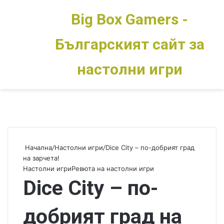
Big Box Gamers -
Българският сайт за
Меню
Switch skin
настолни игри
Начална
/
Настолни игри
/
Dice City – по-добрият град
на зарчета!
Настолни игри
Ревюта на настолни игри
Dice City – по-
добрият град на