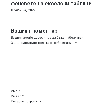
феновете на екселски таблици
е
т
н
е
януари 24, 2022
е
л
н
н
а
о
м
р
Вашият коментар
а
а
Вашият имейл адрес няма да бъде публикуван.
к
з
Задължителните полета са отбелязани с
*
с
ш
К
в
и
б
р
о
е
е
м
з
н
е
у
и
н
м
е
т
н
!
а
а
р
и
:
Име
*
с
*
Имейл
*
т
Интернет страница
о