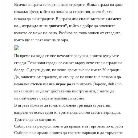
Всичко в играта се върти около сградите. Всяка сграда ви дава
някакъв ефект, който ви помага за стратегия, която бихте
искали да си изградите. В играта има
силно застъпен момент
на „изграждане на двигател”,
който е добре да зачекнете
колкото се може по-рано. Разбира се, това зависи от сградите,
които ще се появяват на пазара.
По време на хода си вие печелите ресурси, с които купувате
сгради. Тези нови сгради се слагат върху вече стари сгради на
борда. С други думи, по всяко време вие ще имате 30 сгради.
Да, зависите от сградите, които ще се появяват на пазара и
до
немалка степен шанса играе роля в играта
(Зарове, duh), но
механиките ви дават достатъчно инструменти, с които да
манипулирате отвратителения си късмет.
В играта можете да гоните основно три вида стратегии,
въпреки че всеки един от трите вида си има своите вариации.
Трите вида са следните:
Събиране на ресурси, които да пращате за търговия по кораби
Събиране на армия, с която да трепете варвари и да тормозите