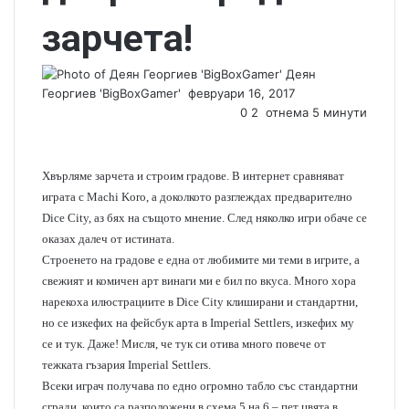
зарчета!
Деян
Георгиев 'BigBoxGamer'
S
февруари 16, 2017
e
0
2
отнема 5 минути
n
d
a
Хвърляме зарчета и строим градове. В интернет сравняват
n
играта с Machi Koro, а доколкото разглеждах предварително
e
Dice City, аз бях на същото мнение. След няколко игри обаче се
m
оказах далеч от истината.
a
Строенето на градове е една от любимите ми теми в игрите, а
i
свежият и комичен арт винаги ми е бил по вкуса. Много хора
l
нарекоха илюстрациите в Dice City клиширани и стандартни,
но се изкефих на фейсбук арта в
Imperial Settlers
, изкефих му
се и тук. Даже! Мисля, че тук си отива много повече от
тежката гъзария Imperial Settlers.
Всеки играч получава по едно огромно табло със стандартни
сгради, които са разположени в схема 5 на 6 – пет цвята в