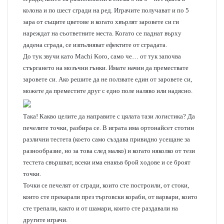
колона и по шест сгради на ред. Играчите получават и по 5
зара от същите цветове и когато хвърлят заровете си ги
нареждат на съответните места. Когато се паднат върху
дадена сграда, се изпълняват ефектите от сградата.
До тук звучи като Machi Koro, само че… от тук започва
стъргането на мозъчни гънки. Имате начин да премествате
заровете си. Ако решите да не ползвате един от заровете си,
можете да преместите друг с едно поле наляво или надясно.
Така! Какво целите да направите с цялата тази логистика? Да
печелите точки, разбира се. В играта има ортонайсет стотин
различни тестета (което само създава привидно усещане за
разнообразие, но за това след малко) и когато няколко от тези
тестета свършват, всеки има енакъв брой ходове и се броят
точки.
Точки се печелят от сгради, които сте построили, от стоки,
които сте прекарали през търговски кораби, от варвари, които
сте трепали, както и от шамари, които сте раздавали на
другите играчи.