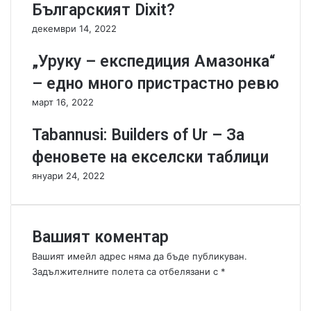
Българският Dixit?
a
t
декември 14, 2022
i
o
„Уруку – експедиция Амазонка“
n
– едно много пристрастно ревю
s
-
март 16, 2022
Л
е
Tabannusi: Builders of Ur – За
г
феновете на екселски таблици
н
е
януари 24, 2022
т
е
н
а
Вашият коментар
к
Вашият имейл адрес няма да бъде публикуван.
у
Задължителните полета са отбелязани с
*
ш
К
е
о
т