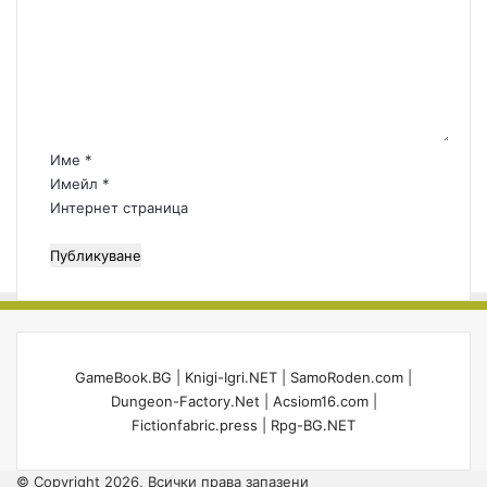
м
к
а
е
т
н
а
т
а
р
:
Име
*
*
Имейл
*
Интернет страница
GameBook.BG
|
Knigi-Igri.NET
|
SamoRoden.com
|
Dungeon-Factory.Net
|
Acsiom16.com
|
Fictionfabric.press
|
Rpg-BG.NET
© Copyright 2026, Всички права запазени