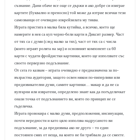
съзнание. Дани обаче все още се държи и ако добре си изиграе
картите (буквално и преносно) той може да изтрие всички тези
самозванци от очевидно изкрейзилата му тиква.
Играта пристига в малка бяла кутийка, а всичко, което ще
намерите в нея са куп черно-бели карти в Диксит размер. Част
от тях са с думи (след малко за тях), част от тях са с числа
(които играят ролята на зар) и основният компонент са 60
карти с чудати фройдистки картинки, които ще използвате със
своето перверзно подсъзнание.
От сега го казвам – играта очевидно е предназначена за по-
възрастна аудитория, защото освен някои по-пиперливи или
предизвикателни думи, самите картинки… макар и да не са
вулгарни или извратени, определено знаят как да погъделичкат
онази точка от подсъзнанието ви, която по принцип не се
гъделичка.
Играта провокира с малко думи, предположения, инсинуации,
почти нередности и като цяло използва надрусаното ви
подсъзнание, за да предизвика ако не друго – то един
постоянен смях от неща, на които не би трябвало да се смеете.