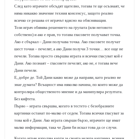
След като играчите обсъдят щателно, тогава те ще осъзнаят, че
няма никакво значение техния консенсус, защото реално
всичко се решава от играчът вдясно на обясняващия.
Този играч обявява решението на групата (или неговото
собствено) и ако е прав, то тогава гласовете получават точка.
Ако е сбъркал – Дани получава точка. Ако гласовете получат
шест точки – печелят, а ако Дани получи 3 точки… все още не
печели. Тогава просто свършва играта и всички гласуват кой е
Дани. Ако познаят – гласовете печелят, ако не, е тогава вече
Дани печели.
Е, добре де. Той Дани какво може да направи, като реално не
знае думата? Всъщност има няколко начина, по които може да
контролира общественото мнение и да манипулира резултата.
Без кифтета.
Първо – играта свършва, когато в тестето с безобразните
картинки останат по-малко от седем. Тогава всички гласуват за
това кой е Дани. Ако играта свърши бързо, играчите ще имат
малко информация, така че Дани би искал това да се случи.
Когато играч използва карти за своята нелепа картинка, всички