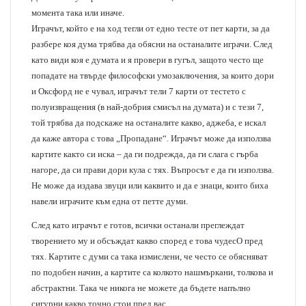
момента така или иначе.
Играчът, който е на ход тегли от едно тесте от пет карти, за да
разбере коя дума трябва да обясни на останалите играчи. След
като види коя е думата и я провери в гугъл, защото често ще
попадате на твърде философски умозаключения, за които дори
и Оксфорд не е чувал, играчът тели 7 карти от тестето с
полуизвращения (в най-добрия смисъл на думата) и с тези 7,
той трябва да подскаже на останалите какво, аджеба, е искал
да каже автора с това „Пропадане“. Играчът може да използва
картите както си иска – да ги подрежда, да ги слага с гърба
нагоре, да си прави дори кула с тях. Въпросът е да ги използва.
Не може да издава звуци или каквито и да е знаци, които биха
навели играчите към една от петте думи.
След като играчът е готов, всички останали преглеждат
творението му и обсъждат какво според е това чудесО пред
тях. Картите с думи са така измислени, че често се обясняват
по подобен начин, а картите са колкото нашмъркани, толкова и
абстрактни. Така че никога не можете да бъдете напълно
сигурни какво точно стои пред вас.