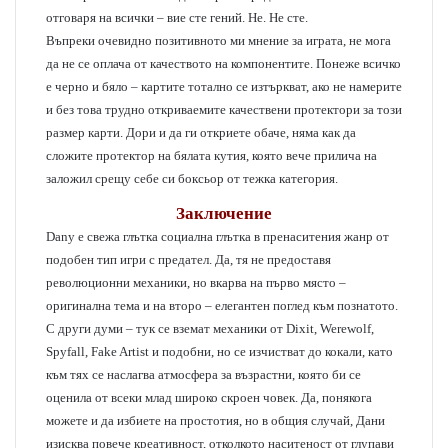
отговаря на всички – вие сте гений. Не. Не сте.
Въпреки очевидно позитивното ми мнение за играта, не мога
да не се оплача от качеството на компонентите. Понеже всичко
е черно и бяло – картите тотално се изтъркват, ако не намерите
и без това трудно откриваемите качествени протектори за този
размер карти. Дори и да ги откриете обаче, няма как да
сложите протектор на бялата кутия, която вече прилича на
заложил срещу себе си боксьор от тежка категория.
Заключение
Dany
е свежа глътка социална глътка в пренаситения жанр от
подобен тип игри с предател. Да, тя не предоставя
революционни механики, но вкарва на първо място –
оригинална тема и на второ – елегантен поглед към познатото.
С други думи – тук се вземат механики от
Dixit, Werewolf,
Spyfall, Fake Artist
и подобни, но се изчистват до кокали, като
към тях се наслагва атмосфера за възрастни, която би се
оценила от всеки млад широко скроен човек. Да, понякога
можете и да избиете на простотия, но в общия случай, Дани
изисква повече креативност, отколкото наситеност от глупави