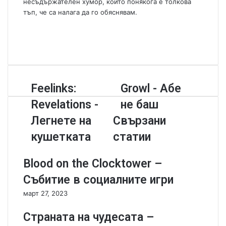
несъдържателен хумор, който понякога е толкова
тъп, че са налага да го обяснявам.
W
e
F
b
a
Y
s
c
o
i
e
u
t
b
T
F
Feelinks:
G
Growl - Абе
e
o
u
e
r
o
b
Revelations -
не баш
e
o
k
e
l
w
Легнете на
Свързани
i
l
кушетката
статии
n
-
k
А
s
б
Blood on the Clocktower –
:
е
Събитие в социалните игри
R
н
e
е
март 27, 2023
v
б
e
а
Страната на чудесата –
l
ш