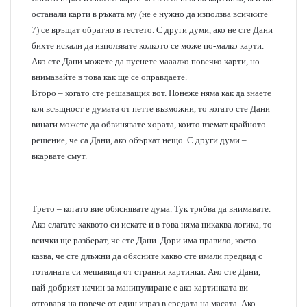
останали карти в ръката му (не е нужно да използва всичките
7) се връщат обратно в тестето. С други думи, ако не сте Дани
бихте искали да използвате колкото се може по-малко карти.
Ако сте Дани можете да пуснете мааалко повечко карти, но
внимавайте в това как ще се оправдаете.
Второ – когато сте решаващия вот. Понеже няма как да знаете
коя всъщност е думата от петте възможни, то когато сте Дани
винаги можете да обвинявате хората, които вземат крайното
решение, че са Дани, ако объркат нещо. С други думи –
вкарвате смут.
Трето – когато вие обяснявате дума. Тук трябва да внимавате.
Ако слагате каквото си искате и в това няма никаква логика, то
всички ще разберат, че сте Дани. Дори има правило, което
казва, че сте длъжни да обясните какво сте имали предвид с
тоталната си мешавица от странни картинки. Ако сте Дани,
най-добрият начин за манипулиране е ако картинката ви
отговаря на повече от един израз в средата на масата. Ако