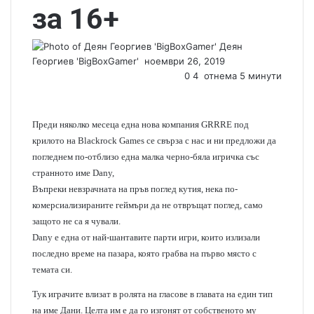
за 16+
Деян
Георгиев 'BigBoxGamer'
S
ноември 26, 2019
e
0
4
отнема 5 минути
n
d
a
Преди няколко месеца една нова компания
GRRRE
под
n
крилото на
Blackrock Games
се свърза с нас и ни предложи да
e
погледнем по-отблизо една малка черно-бяла игричка със
m
странното име
Dany,
a
Въпреки невзрачната на пръв поглед кутия, нека по-
i
комерсиализираните геймъри да не отвръщат поглед, само
l
защото не са я чували.
Dany
е една от най-шантавите парти игри, които излизали
последно време на пазара, която грабва на първо място с
темата си.
Тук играчите влизат в ролята на гласове в главата на един тип
на име Дани. Целта им е да го изгонят от собственото му