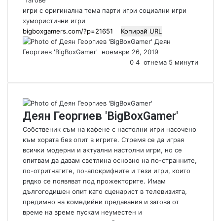
Тагове
игри с оригинална тема
парти игри
социални игри
хумористични игри
Копирай URL
Деян
Георгиев 'BigBoxGamer'
S
ноември 26, 2019
e
0
4
отнема 5 минути
n
d
a
n
Деян Георгиев 'BigBoxGamer'
e
m
Собственик съм на кафене с настолни игри насочено
a
към хората без опит в игрите. Стремя се да играя
i
всички модерни и актуални настолни игри, но се
l
опитвам да давам светлина основно на по-странните,
по-отритнатите, по-апокрифните и тези игри, които
рядко се появяват под прожекторите. Имам
дългогодишен опит като сценарист в телевизията,
предимно на комедийни предавания и затова от
време на време пускам неуместен и