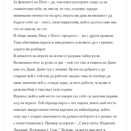
За феновете на
Dixit –
да, там илюстраторите също са на
съмнителни гъби, но мисля, че тук, основно заради
минималистичността на арта, играта ви дава възможност да
бъдете себе си – тоест, онзи извратеняк, който досега само вие
сте си знаели, че сте.
В общи линии, Dany е
Dixit
с предател… но с други правила.
Така обяснявам играта в заведението и колкото да е странно,
хората ме разбират.
В началото на играта на всеки се раздава тайна роля.
Възможностите за роли са две – или сте глас в главата на Дани
или сте Дани. Дани тук е лошият. Целта на добрите е да
открият кой е той или да работят заедно така че изобщо да
няма значение кой е, откъде идва, за кого работи, за колко и
дали въобще е гласувал тази година.
Играчът, който най-често си говори със себе си започва първия
ход на играта. Той обръща карта с пет израза, които най-често
описват импресионистична картина на тийнейджър, който
току що е открил значението на думата пубертет и е решил, че
е екзистенциалист. Пример за изрази – „Сам в света. Издигане.
Дихание. Вулгарност. Секс.“ Всичко, зa което мислите в