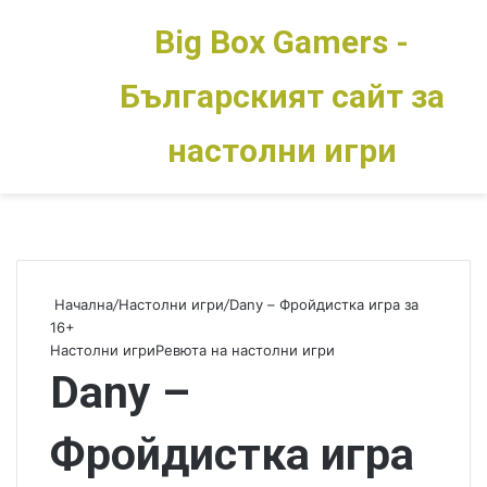
Big Box Gamers -
Българският сайт за
Меню
Switch skin
настолни игри
Начална
/
Настолни игри
/
Dany – Фройдистка игра за
16+
Настолни игри
Ревюта на настолни игри
Dany –
Фройдистка игра