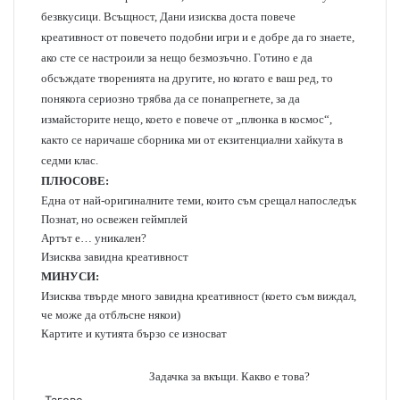
безвкусици. Всъщност, Дани изисква доста повече
креативност от повечето подобни игри и е добре да го знаете,
ако сте се настроили за нещо безмозъчно. Готино е да
обсъждате творенията на другите, но когато е ваш ред, то
понякога сериозно трябва да се понапрегнете, за да
измайсторите нещо, което е повече от „плюнка в космос“,
както се наричаше сборника ми от екзитенциални хайкута в
седми клас.
ПЛЮСОВЕ:
Една от най-оригиналните теми, които съм срещал напоследък
Познат, но освежен геймплей
Артът е… уникален?
Изисква завидна креативност
МИНУСИ:
Изисква твърде много завидна креативност (което съм виждал,
че може да отблъсне някои)
Картите и кутията бързо се износват
Задачка за вкъщи. Какво е това?