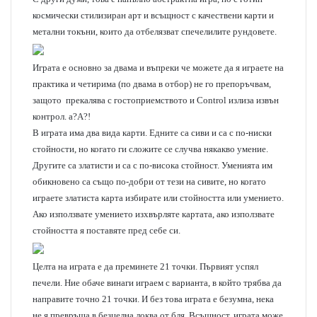
космически стилизиран арт и всъщност с качествени карти и
метални токъни, които да отбелязват спечелилите рундовете.
Играта е основно за двама и въпреки че можете да я играете на
практика и четирима (по двама в отбор) не го препоръчвам,
защото прекалява с гостоприемството и Control излиза извън
контрол. а?А?!
В играта има два вида карти. Едните са сиви и са с по-ниски
стойности, но когато ги сложите се случва някакво умение.
Другите са златисти и са с по-висока стойност. Уменията им
обикновено са също по-добри от тези на сивите, но когато
играете златиста карта избирате или стойността или умението.
Ако използвате умението изхвърляте картата, ако използвате
стойността я поставяте пред себе си.
Целта на играта е да преминете 21 точки. Първият успял
печели. Ние обаче винаги играем с варианта, в който трябва да
направите точно 21 точки. И без това играта е безумна, нека
не я превръща в безцелна локва от бля. Всъщност, играта може