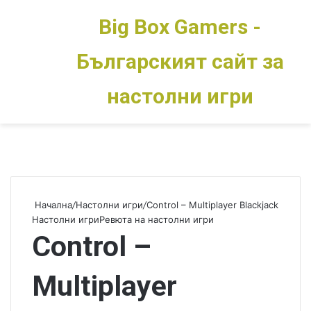
Big Box Gamers -
Българският сайт за
Меню
Switch skin
настолни игри
Начална
/
Настолни игри
/
Control – Multiplayer Blackjack
Настолни игри
Ревюта на настолни игри
Control –
Multiplayer