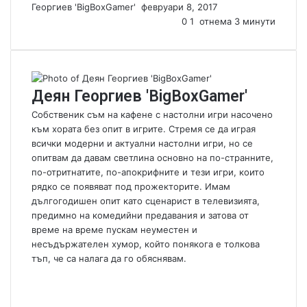
Георгиев 'BigBoxGamer'
S
февруари 8, 2017
e
0
1
отнема 3 минути
n
d
a
n
Деян Георгиев 'BigBoxGamer'
e
m
Собственик съм на кафене с настолни игри насочено
a
към хората без опит в игрите. Стремя се да играя
i
всички модерни и актуални настолни игри, но се
l
опитвам да давам светлина основно на по-странните,
по-отритнатите, по-апокрифните и тези игри, които
рядко се появяват под прожекторите. Имам
дългогодишен опит като сценарист в телевизията,
предимно на комедийни предавания и затова от
време на време пускам неуместен и
несъдържателен хумор, който понякога е толкова
тъп, че са налага да го обяснявам.
W
e
F
b
a
Y