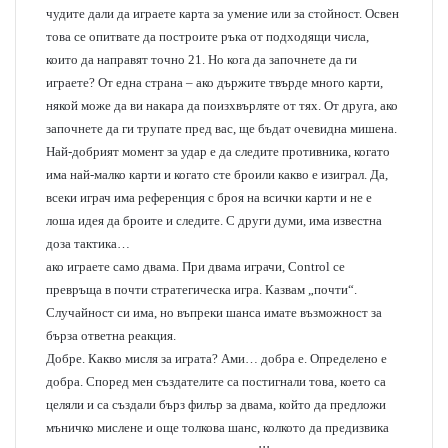
чудите дали да играете карта за умение или за стойност. Освен
това се опитвате да построите ръка от подходящи числа,
които да направят точно 21. Но кога да започнете да ги
играете? От една страна – ако държите твърде много карти,
някой може да ви накара да поизхвърляте от тях. От друга, ако
започнете да ги трупате пред вас, ще бъдат очевидна мишена.
Най-добрият момент за удар е да следите противника, когато
има най-малко карти и когато сте броили какво е изиграл. Да,
всеки играч има референция с броя на всички карти и не е
лоша идея да броите и следите. С други думи, има известна
доза тактика…
ако играете само двама. При двама играчи, Control се
превръща в почти стратегическа игра. Казвам „почти“.
Случайност си има, но въпреки шанса имате възможност за
бърза ответна реакция.
Добре. Какво мисля за играта? Ами… добра е. Определено е
добра. Според мен създателите са постигнали това, което са
целяли и са създали бърз филър за двама, който да предложи
мъничко мислене и още толкова шанс, колкото да предизвика