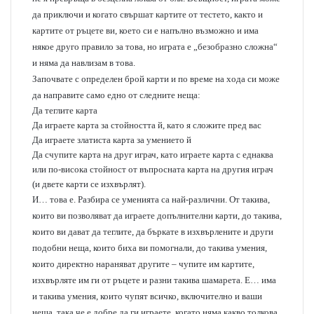
да приключи и когато свършат картите от тестето, както и
картите от ръцете ви, което си е напълно възможно и има
някое друго правило за това, но играта е „безобразно сложна“
и няма да навлизам в това.
Започвате с определен брой карти и по време на хода си може
да направите само едно от следните неща:
Да теглите карта
Да играете карта за стойността й, като я сложите пред вас
Да играете златиста карта за умението й
Да счупите карта на друг играч, като играете карта с еднаква
или по-висока стойност от въпросната карта на другия играч
(и двете карти се изхвърлят).
И… това е. Разбира се уменията са най-различни. От такива,
които ви позволяват да играете допълнителни карти, до такива,
които ви дават да теглите, да бъркате в изхвърлените и други
подобни неща, които биха ви помогнали, до такива умения,
които директно нараняват другите – чупите им картите,
изхвърляте им ги от ръцете и разни такива шамарета. Е… има
и такива умения, които чупят всичко, включително и ваши
неща, така че е добре да ги играете, когато няма какво толкова