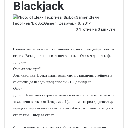
Blackjack
Деян
Георгиев 'BigBoxGamer'
S
февруари 8, 2017
e
0
1
отнема 3 минути
n
d
a
Съжалявам за заглавието на английски, но то най-добре описва
n
играта. Всъщност, описва я почти из цял. Отивам да пия кафе.
e
До утре.
m
Още ли сте тук?
a
Ама наистина. Всеки играч тегли карти с различна стойност и
i
се опитва да нареди пред себе си 21. Довиждане.
l
Още?!
Добре. Тематично играчите имат свои машини на времето и са
заклещени в някакво безвремие. Целта им е първи да успеят да
заредят с гориво машината си и да избягат, а останалите да си
стоят там… където стоят.
С други думи, това е напълно абстрактна игра, но с готин