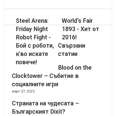
s
c
o
i
e
u
t
b
T
S
Steel Arena:
W
World’s Fair
e
o
u
t
o
o
b
Friday Night
1893 - Хит от
e
r
k
e
e
l
Robot Fight -
2016!
l
d
Бой с роботи,
Свързани
A
’
r
s
к'во искате
статии
e
F
повече!
n
a
Blood on the
a
i
:
r
Clocktower – Събитие в
F
1
социалните игри
r
8
i
9
март 27, 2023
d
3
a
-
Страната на чудесата –
y
Х
Българският Dixit?
N
и