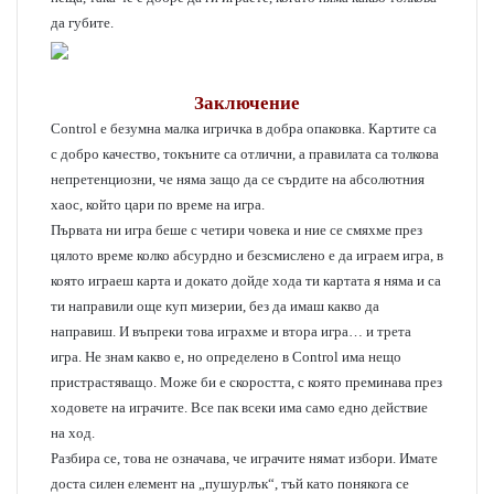
да губите.
Заключение
Control е безумна малка игричка в добра опаковка. Картите са
с добро качество, токъните са отлични, а правилата са толкова
непретенциозни, че няма защо да се сърдите на абсолютния
хаос, който цари по време на игра.
Първата ни игра беше с четири човека и ние се смяхме през
цялото време колко абсурдно и безсмислено е да играем игра, в
която играеш карта и докато дойде хода ти картата я няма и са
ти направили още куп мизерии, без да имаш какво да
направиш. И въпреки това играхме и втора игра… и трета
игра. Не знам какво е, но определено в Control има нещо
пристрастяващо. Може би е скоростта, с която преминава през
ходовете на играчите. Все пак всеки има само едно действие
на ход.
Разбира се, това не означава, че играчите нямат избори. Имате
доста силен елемент на „пушурлък“, тъй като понякога се