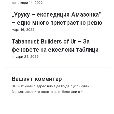
i
т
декември 14, 2022
g
о
h
т
„Уруку – експедиция Амазонка“
t
2
– едно много пристрастно ревю
R
0
o
1
март 16, 2022
b
6
o
!
Tabannusi: Builders of Ur – За
t
феновете на екселски таблици
F
i
януари 24, 2022
g
h
t
-
Вашият коментар
Б
Вашият имейл адрес няма да бъде публикуван.
о
Задължителните полета са отбелязани с
*
й
К
с
о
р
о
м
б