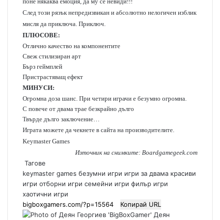
поне някаква емоция, да му се невиди!!!
След този рязък непредизвикан и абсолютно нелогичен изблик
мисля да приключа. Приключ.
ПЛЮСОВЕ:
Отлично качество на компонентите
Свеж стилизиран арт
Бърз геймплей
Пристрастяващ ефект
МИНУСИ:
Огромна доза шанс. При четири играчи е безумно огромна.
С повече от двама трае безкрайно дълго
Твърде дълго заключение…
Играта можете да чекнете в сайта на производителите.
Keymaster Games
Източник на снимките: Boardgamegeek.com
Тагове
keymaster games
безумни игри
игри за двама
красиви
игри
отборни игри
семейни игри
филър игри
хаотични игри
Копирай URL
Деян