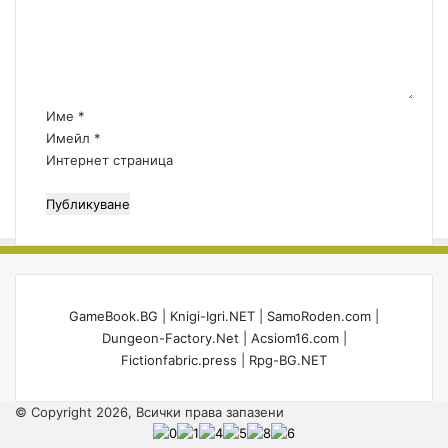
е
о
н
т
т
и
а
,
р
к
:
Име
*
'
*
Имейл
*
в
Интернет страница
о
и
с
к
а
т
е
п
GameBook.BG
|
Knigi-Igri.NET
|
SamoRoden.com
|
о
Dungeon-Factory.Net
|
Acsiom16.com
|
в
Fictionfabric.press
|
Rpg-BG.NET
е
ч
© Copyright 2026, Всички права запазени
е
!