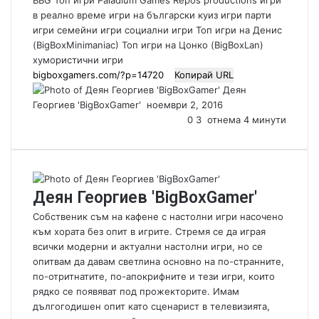
BBG Топ игри
Paladium Games
Repos productions
игри
в реално време
игри на български
куиз игри
парти
игри
семейни игри
социални игри
Топ игри на Денис
(BigBoxMinimaniac)
Топ игри на Цонко (BigBoxLan)
хумористични игри
Копирай URL
Деян
Георгиев 'BigBoxGamer'
S
ноември 2, 2016
e
0
3
отнема 4 минути
n
d
a
n
Деян Георгиев 'BigBoxGamer'
e
m
Собственик съм на кафене с настолни игри насочено
a
към хората без опит в игрите. Стремя се да играя
i
всички модерни и актуални настолни игри, но се
l
опитвам да давам светлина основно на по-странните,
по-отритнатите, по-апокрифните и тези игри, които
рядко се появяват под прожекторите. Имам
дългогодишен опит като сценарист в телевизията,