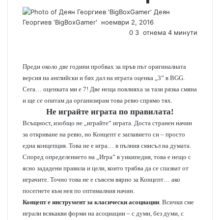
Деян
Георгиев 'BigBoxGamer'
S
ноември 2, 2016
e
0
3
отнема 4 минути
n
d
a
Преди около две години пробвах за пръв път оригиналната
n
версия на английски и бях дал на играта оценка „3” в BGG.
e
Сега… оценката ми е 7! Две неща повлияха за тази рязка смяна
m
и ще се опитам да организирам това ревю спрямо тях.
a
Не играйте играта по правилата!
i
Всъщност, изобщо не „играйте“ играта. Доста странен начин
l
за откриване на ревю, но Концепт е заглавието си – просто
една концепция. Това не е игра… в пълния смисъл на думата.
Според определението на „Игра” в уикипедия, това е нещо с
ясно зададени правила и цели, които трябва да се спазват от
играчите. Точно това не е съвсем вярно за Концепт… ако
посегнете към нея по оптималния начин.
Концепт е инструмент за класически асоциации
. Всички сме
играли всякакви форми на асоциации – с думи, без думи, с