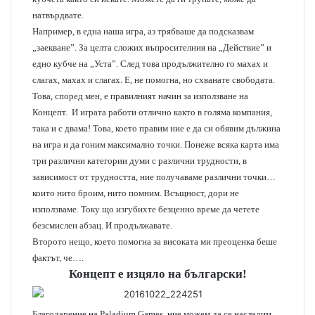
натвърдвате.
Например, в една наша игра, аз трябваше да подсказвам
„заекване”. За целта сложих въпросителния на „Действие” и
едно кубче на „Уста”. След това продължително го махах и
слагах, махах и слагах. Е, не помогна, но схванате свободата.
Това, според мен, е правилният начин за използване на
Концепт. И играта работи отлично както в голяма компания,
така и с двама! Това, което правим ние е да си обявим дължина
на игра и да гоним максимално точки. Понеже всяка карта има
три различни категории думи с различни трудности, в
зависимост от трудността, ние получаваме различни точки…
които нито броим, нито помним. Всъщност, дори не
използваме. Току що изгубихте безценно време да четете
безсмислен абзац. И продължавате.
Второто нещо, което помогна за високата ми преоценка беше
фактът, че….
Концепт е изцяло на български!
Благодарение на Paladium Games, ние можем да се насладим