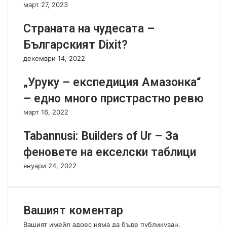
март 27, 2023
а
д
б
о
Страната на чудесата –
и
б
в
р
Българският Dixit?
а
а
декември 14, 2022
л
т
и
а
„Уруку – експедиция Амазонка“
л
и
и
г
– едно много пристрастно ревю
с
р
март 16, 2022
а
а
к
о
Tabannusi: Builders of Ur – За
и
т
р
с
феновете на екселски таблици
к
в
януари 24, 2022
и
о
в
я
г
в
ъ
и
Вашият коментар
р
д
б
!
Вашият имейл адрес няма да бъде публикуван.