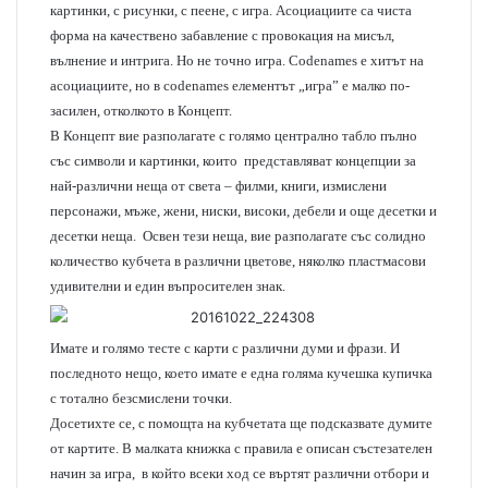
картинки, с рисунки, с пеене, с игра. Асоциациите са чиста
форма на качествено забавление с провокация на мисъл,
вълнение и интрига. Но не точно игра.
Codenames
е хитът на
асоциациите, но в codenames елементът „игра” е малко по-
засилен, отколкото в Концепт.
В Концепт вие разполагате с голямо централно табло пълно
със символи и картинки, които представляват концепции за
най-различни неща от света – филми, книги, измислени
персонажи, мъже, жени, ниски, високи, дебели и още десетки и
десетки неща. Освен тези неща, вие разполагате със солидно
количество кубчета в различни цветове, няколко пластмасови
удивителни и един въпросителен знак.
Имате и голямо тесте с карти с различни думи и фрази. И
последното нещо, което имате е една голяма кучешка купичка
с тотално безсмислени точки.
Досетихте се, с помощта на кубчетата ще подсказвате думите
от картите. В малката книжка с правила е описан състезателен
начин за игра, в който всеки ход се въртят различни отбори и