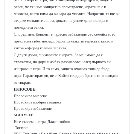
освен, че тя няма конкретно времетраене, играта не е и
лековата, която няма да ви кара да мислите. Напротив, тя ще ви
стърже мозъците с пила, докато не успее да ви полира и
последната гънка.
Според мен, Концепт е чудесно забавление със семейството,
прекрасна съботноследобедна цъкалка за терасата, както и
хитов кеф сред големи партита.
С други думи, внимавайте с играта. За мен може да е
страхотна, но дори и аз бях разочарован след първото си
изиграване игра. И то само, защото очаквах това да бъде…
игра. Гарантирам ви, не е. Който твърди обратното, очевидно
го твърди.
ПЛЮСОВЕ:
Провокира мислене
Провокира изобретателност
Провокира забавление
МИНУСИ:
Не е съвсем… игра. Даже изобщо.
Тагове