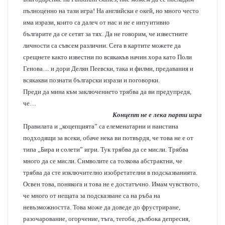
пълноценно на тази игра! На английски е окей, но много често
има изрази, които са далеч от нас и не е интуитивно
българите да се сетят за тях. Да не говорим, че известните
личности са съвсем различни. Сега в картите можете да
срещнете както известни по всякакъв начин хора като Поли
Генова… и дори Делян Пеевски, така и филми, предавания и
всякакви познати български изрази и поговорки.
Преди да мина към заключението трябва да ви предупредя,
че…
Концепт не е лека парти игра
Правилата и „коцепцията” са елеменатарни и наистина
подходящи за всеки, обаче нека ви потвърдя, че това не е от
типа „Бира и солети” игри. Тук трябва да се мисли. Трябва
много да се мисли. Символите са толкова абстрактни, че
трябва да сте изключително изобретателни в подсказванията.
Освен това, понякога и това не е достатъчно. Имам чувството,
че много от нещата за подсказване са на ръба на
невъзможността. Това може да доведе до фрустриране,
разочарование, огорчение, тъга, тегоба, дълбока депресия,