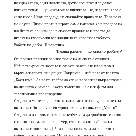
по една схема, един подсказва, други познават и се дават
някакви точки… Да. Изхвърлете книжката! Не, недейте! Това е
само израз. Имам предвид,
не спазвайте правилата
. Това не са
мои думи. Дизайнерът на играта сам е написал, че в процеса на
плейтест са решили да не спазват правилата и просто да
играят на класически асоциации като използват таблото.
Работи по-добре. И наистина…
Играта работи… когато не работи!
Основният принцип за използване на дъската е отличен.
Избирате дума от картата и слагате големия въпросителен
върху основната концепция. Например – избирате от картата
„Боен клуб”. За целта трябва да сложите зеления въпросителен
на иконката с камера – което подсказва, че е или филм или
телевизионно произведение.
След това можете да ползвате например червен удивителен на
иконката с битка. А зелен удивителен на иконката с „Място”.
След това използвате зелените кубчета за да дообясните какво
е точно това място – например, слагате много кубчета на
иконката с човечета. Да! Тази игра позволява да се ползват
кубчета както си искате. Можете да ги трупате, може да