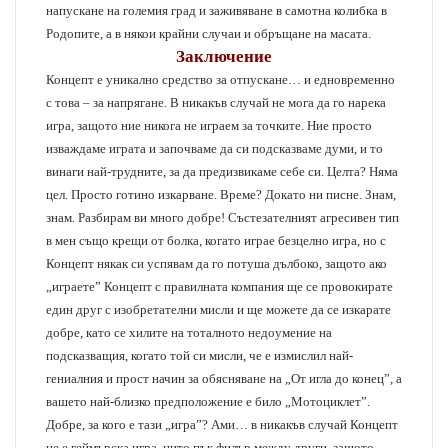
напускане на големия град и заживяване в самотна колибка в
Родопите, а в някои крайни случаи и обръщане на масата.
Заключение
Концепт е уникално средство за отпускане… и едновременно
с това – за напрягане. В никакъв случай не мога да го нарека
игра, защото ние никога не играем за точките. Ние просто
изваждаме играта и започваме да си подсказваме думи, и то
винаги най-трудните, за да предизвикаме себе си. Целта? Няма
цел. Просто готино изкарване. Време? Докато ни писне. Знам,
знам. Разбирам ви много добре! Състезателният агресивен тип
в мен също крещи от болка, когато играе безцелно игра, но с
Концепт някак си успявам да го потуша дълбоко, защото ако
„играете” Концепт с правилната компания ще се провокирате
един друг с изобретателни мисли и ще можете да се изкарате
добре, като се хилите на тоталното недоумение на
подсказващия, когато той си мисли, че е измислил най-
гениалния и прост начин за обясняване на „От игла до конец”, а
вашето най-близко предположение е било „Мотоциклет”.
Добре, за кого е тази „игра”? Ами… в никакъв случай Концепт
не е геймърска игра, нито пък филър между други, защото