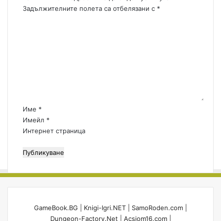
а
Задължителните полета са отбелязани с
*
в
К
и
о
?
м
е
н
т
а
р
:
Име
*
*
Имейл
*
Интернет страница
GameBook.BG
|
Knigi-Igri.NET
|
SamoRoden.com
|
Dungeon-Factory.Net
|
Acsiom16.com
|