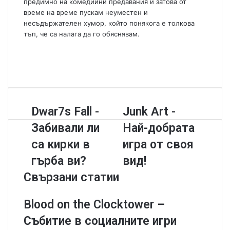
предимно на комедийни предавания и затова от
време на време пускам неуместен и
несъдържателен хумор, който понякога е толкова
тъп, че са налага да го обяснявам.
W
e
F
b
a
Y
s
c
o
i
e
u
t
b
T
D
Dwar7s Fall -
J
Junk Art -
e
o
u
w
u
o
b
Забивали ли
Най-добрата
a
n
k
e
r
k
са кирки в
игра от своя
7
A
гърба ви?
вид!
s
r
F
t
Свързани статии
a
-
l
Н
Blood on the Clocktower –
l
а
-
й
Събитие в социалните игри
З
-