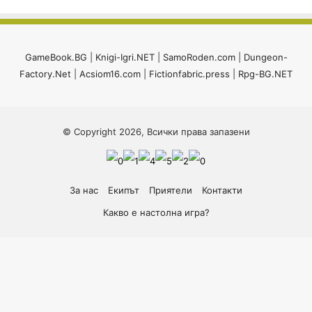
GameBook.BG
|
Knigi-Igri.NET
|
SamoRoden.com
|
Dungeon-
Factory.Net
|
Acsiom16.com
|
Fictionfabric.press
|
Rpg-BG.NET
© Copyright 2026, Всички права запазени
За нас
Екипът
Приятели
Контакти
Какво е настолна игра?