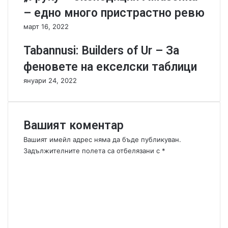
T
T
– едно много пристрастно ревю
o
o
k
k
март 16, 2022
e
e
n
n
Tabannusi: Builders of Ur – За
I
I
феновете на екселски таблици
n
n
s
s
януари 24, 2022
e
e
r
r
t
t
s
s
Вашият коментар
:
:
Вашият имейл адрес няма да бъде публикуван.
S
B
Задължителните полета са отбелязани с
*
u
l
К
b
o
о
u
o
r
d
м
b
R
е
i
a
н
a
g
т
e