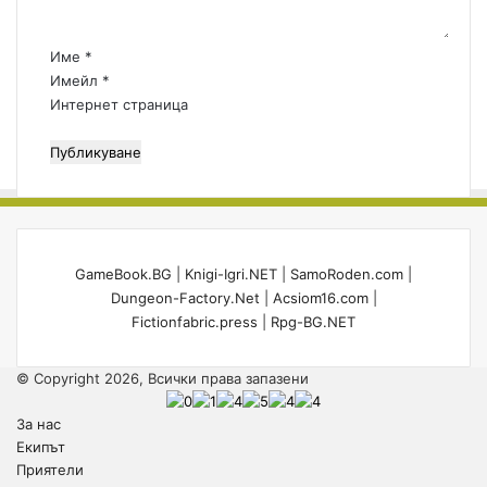
а
р
:
Име
*
*
Имейл
*
Интернет страница
GameBook.BG
|
Knigi-Igri.NET
|
SamoRoden.com
|
Dungeon-Factory.Net
|
Acsiom16.com
|
Fictionfabric.press
|
Rpg-BG.NET
© Copyright 2026, Всички права запазени
За нас
Екипът
Приятели