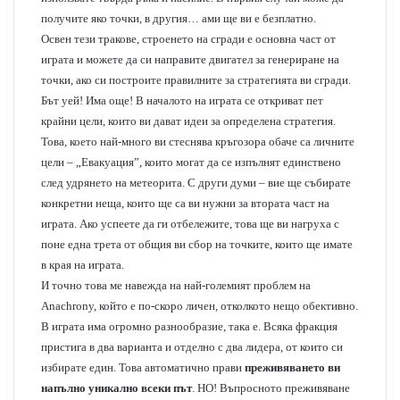
получите яко точки, в другия… ами ще ви е безплатно.
Освен тези тракове, строенето на сгради е основна част от
играта и можете да си направите двигател за генериране на
точки, ако си построите правилните за стратегията ви сгради.
Бът уей! Има още! В началото на играта се откриват пет
крайни цели, които ви дават идеи за определена стратегия.
Това, което най-много ви стеснява кръгозора обаче са личните
цели – „Евакуация”, които могат да се изпълнят единствено
след удрянето на метеорита. С други думи – вие ще събирате
конкретни неща, които ще са ви нужни за втората част на
играта. Ако успеете да ги отбележите, това ще ви нагруха с
поне една трета от общия ви сбор на точките, които ще имате
в края на играта.
И точно това ме навежда на най-големият проблем на
Anachrony, който е по-скоро личен, отколкото нещо обективно.
В играта има огромно разнообразие, така е. Всяка фракция
пристига в два варианта и отделно с два лидера, от които си
избирате един. Това автоматично прави
преживяването ви
напълно уникално всеки път
. НО! Въпросното преживяване