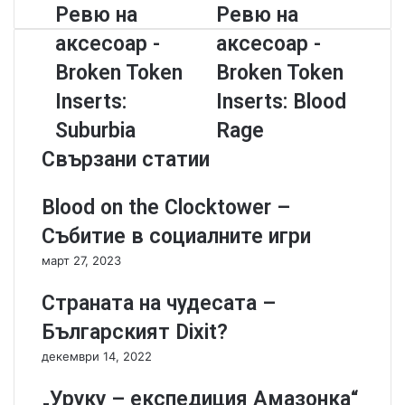
Р
Ревю на
Р
Ревю на
e
o
u
е
е
o
b
аксесоар -
аксесоар -
в
в
k
e
ю
ю
Broken Token
Broken Token
н
н
Inserts:
Inserts: Blood
а
а
а
а
Suburbia
Rage
к
к
Свързани статии
с
с
е
е
с
с
Blood on the Clocktower –
о
о
Събитие в социалните игри
а
а
р
р
март 27, 2023
-
-
B
B
Страната на чудесата –
r
r
Българският Dixit?
o
o
k
k
декември 14, 2022
e
e
n
n
„Уруку – експедиция Амазонка“