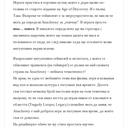
Играта пристига в огромна кутия, която е дори малко по-
голяма от старото издание на Age of Discovery. И е пълна.
Така. Въпреки че геймплеят е за звероукротители, не мисля че
мога да определя Anachrony за „епична”. В играта просто
има… много
. В началото определено ще ви стресира с
масивната шарения, която ще излапа цялата ви маса и
половината от пода, но след няколко хода ще осъзнаете колко
интуитивно върви всичко.
Въпросният интуитивен геймплей и леснотата, с която се
обясняват правилата (на геймъри!) се дължи на най-силната
страна на Anachrony – нейната тематичност!
Не крия, че една от любимите теми във филми, игри и всякакъв
вид поп и монахин култура е пътуване във времето. Досега
съм тествал немалък брой настолни игри на тази тематика и
въпреки, че не съм имал честта да играя някои от класиките в
областта (Tragedy Looper, Legacy) спокойно мога да заявя, че
Anachrony е най-добрата игра за пътуване във време, до която
съм се докосвал.
На дизайнерът обаче не му стига простата научно