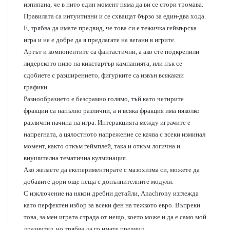
изпипана, че в нито един момент няма да ви се стори тромава.
Правилата са интуитивни и се схващат бързо за един-два хода.
Е, трябва да имате предвид, че това си е тежичка геймърска
игра и не е добре да я предлагате на вегани в игрите.
Артът и компонентите са фантастични, а ако сте подкрепили
лидерското ниво на кикстартър кампанията, или пък се
сдобиете с разширението, фигурките са извън всякакви
графики.
Разнообразието е безсрамно голямо, тъй като четирите
фракции са напълно различни, а и всяка фракция има няколко
различни начина на игра. Интеракцията между играчите е
напрегната, а цялостното напрежение се качва с всеки изминал
момент, както откъм геймплей, така и откъм логична и
внушителна тематична кулминация.
Ако желаете да експериментирате с мазохизма си, можете да
добавите дори още неща с допълнителните модули.
С изключение на някои дребни детайли, Anachrony изглежда
като перфектен избор за всеки фен на тежкото евро. Въпреки
това, за мен играта страда от нещо, което може и да е само мой
дразнител, но трябва да го имате предвид.