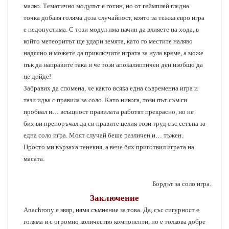
малко. Тематично модулът е готин, но от геймплей гледна
точка добавя голяма доза случайност, която за тежка евро игра
е недопустима. С този модул има начин да влияете на ходa, в
който метеоритът ще удари земята, като го местите наляво
надясно и можете да приключите играта за нула време, а може
пък да направите така и че този апокалиптичен ден изобщо да
не дойде!
Забравих да спомена, че както всяка една съвременна игра и
тази идва с правила за соло. Като никога, този път съм ги
пробвал и… всъщност правилата работят прекрасно, но не
бих ви препоръчал да си правите целия този труд със сетъпа за
една соло игра. Моят случай беше различен и… тъжен.
Просто ми вързаха тенекия, а вече бях приготвил играта на
масата.
Бордът за соло игра.
Заключение
Anachrony е звяр, няма съмнение за това. Да, със сигурност е
голяма и с огромно количество компоненти, но е толкова добре