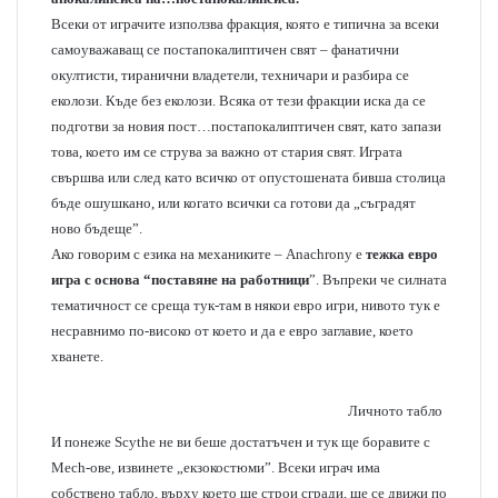
Всеки от играчите използва фракция, която е типична за всеки
самоуважаващ се постапокалиптичен свят – фанатични
окултисти, тиранични владетели, техничари и разбира се
еколози. Къде без еколози. Всяка от тези фракции иска да се
подготви за новия пост…постапокалиптичен свят, като запази
това, което им се струва за важно от стария свят. Играта
свършва или след като всичко от опустошената бивша столица
бъде ошушкано, или когато всички са готови да „съградят
ново бъдеще”.
Ако говорим с езика на механиките – Anachrony е
тежка евро
игра с основа “поставяне на работници
”. Въпреки че силната
тематичност се среща тук-там в някои евро игри, нивото тук е
несравнимо по-високо от което и да е евро заглавие, което
хванете.
Личното табло
И понеже Scythe не ви беше достатъчен и тук ще боравите с
Mech-ове, извинете „екзокостюми”. Всеки играч има
собствено табло, върху което ще строи сгради, ще се движи по