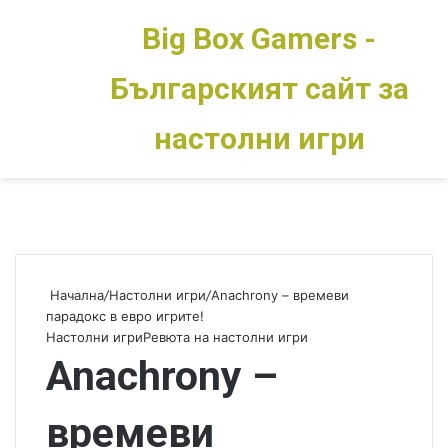
Big Box Gamers -
Българският сайт за
Меню
Switch skin
настолни игри
Начална
/
Настолни игри
/
Anachrony – времеви
парадокс в евро игрите!
Настолни игри
Ревюта на настолни игри
Anachrony –
времеви