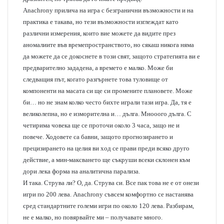
Anachrony прилича на игра с безгранични възможности и на
практика е такава, но тези възможности изглеждат като
различни измерения, които вие можете да видите през
аномалиите във времепространството, но сякаш никога няма
да можете да се докоснете в този свят, защото стратегията ви е
предварително зададена, а времето е малко. Може би
следващия път, когато разгърнете това туловище от
компоненти на масата си ще си промените плановете. Може
би… но не знам колко често бихте играли тази игра. Да, тя е
великолепна, но е изморителна и… дълга. Мнооого дълга. С
четирима човека ще се проточи около 3 часа, защо не и
повече. Ходовете са бавни, защото прогнозирането и
прецизирането на целия ви ход се прави преди всяко друго
действие, а мин-максването ще съкруши всеки склонен към
дори лека форма на аналитична парализа.
И така. Струва ли? О, да. Струва си. Все пак това не е от онези
игри по 200 лева. Anachrony съвсем комфортно се настанява
сред стандартните големи игри по около 120 лева. Разбирам,
не е малко, но повярвайте ми – получавате много.