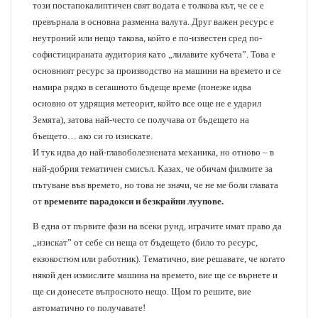
този постапокалиптичен свят водата е толкова кът, че се е
превърнала в основна разменна валута. Друг важен ресурс е
неутроний или нещо такова, който е по-известен сред по-
софистицираната аудитория като „лилавите кубчета”. Това е
основният ресурс за производство на машини на времето и се
намира рядко в сегашното бъдеще време (понеже идва
основно от удрящия метеорит, който все още не е ударил
Земята), затова най-често се получава от бъдещето на
бъещето… ако си го изискате.
И тук идва до най-главоболезнената механика, но отново – в
най-добрия тематичен смисъл. Казах, че обичам филмите за
пътуване във времето, но това не значи, че не ме боли главата
от
времевите парадокси и безкрайни луупове.
В една от първите фази на всеки рунд, играчите имат право да
„изискат” от себе си неща от бъдещето (било то ресурс,
екзокостюм или работник). Тематично, вие решавате, че когато
някой ден измислите машина на времето, вие ще се върнете и
ще си донесете въпросното нещо. Щом го решите, вие
автоматично го получавате!