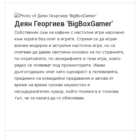
d
a
n
Деян Георгиев 'BigBoxGamer'
e
m
Собственик съм на кафене с настолни игри насочено
a
към хората без опит в игрите. Стремя се да играя
i
всички модерни и актуални настолни игри, но се
l
опитвам да давам светлина основно на по-странните,
по-отритнатите, по-апокрифните и тези игри, които
рядко се появяват под прожекторите. Имам
дългогодишен опит като сценарист в телевизията,
предимно на комедийни предавания и затова от
време на време пускам неуместен и
несъдържателен хумор, който понякога е толкова
тъп, че са налага да го обяснявам.
W
e
F
b
a
Y
s
c
o
i
e
u
t
b
T