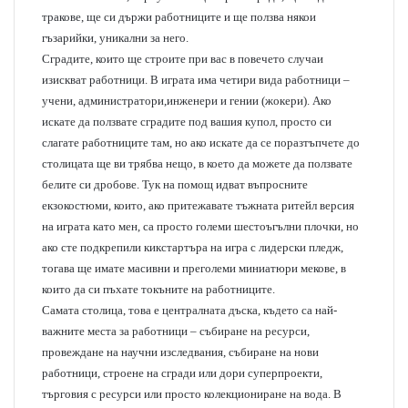
тракове, ще си държи работниците и ще ползва някои
гъзарийки, уникални за него.
Сградите, които ще строите при вас в повечето случаи
изискват работници. В играта има четири вида работници –
учени, администратори,инженери и гении (жокери). Ако
искате да ползвате сградите под вашия купол, просто си
слагате работниците там, но ако искате да се поразтъпчете до
столицата ще ви трябва нещо, в което да можете да ползвате
белите си дробове. Тук на помощ идват въпросните
екзокостюми, които, ако притежавате тъжната ритейл версия
на играта като мен, са просто големи шестоъгълни плочки, но
ако сте подкрепили кикстартъра на игра с лидерски пледж,
тогава ще имате масивни и преголеми миниатюри мекове, в
които да си пъхате токъните на работниците.
Самата столица, това е централната дъска, където са най-
важните места за работници – събиране на ресурси,
провеждане на научни изследвания, събиране на нови
работници, строене на сгради или дори суперпроекти,
търговия с ресурси или просто колекциониране на вода. В