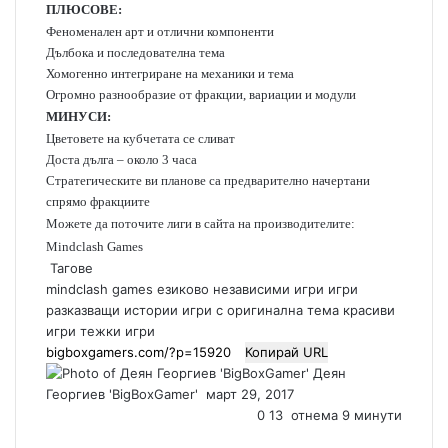
ПЛЮСОВЕ:
Феноменален арт и отлични компоненти
Дълбока и последователна тема
Хомогенно интегриране на механики и тема
Огромно разнообразие от фракции, вариации и модули
МИНУСИ:
Цветовете на кубчетата се сливат
Доста дълга – около 3 часа
Стратегическите ви планове са предварително начертани
спрямо фракциите
Mожете да поточите лиги в сайта на производителите:
Mindclash Games
Тагове
mindclash games
езиково независими игри
игри
разказващи истории
игри с оригинална тема
красиви
игри
тежки игри
Копирай URL
Деян
Георгиев 'BigBoxGamer'
S
март 29, 2017
e
0
13
отнема 9 минути
n