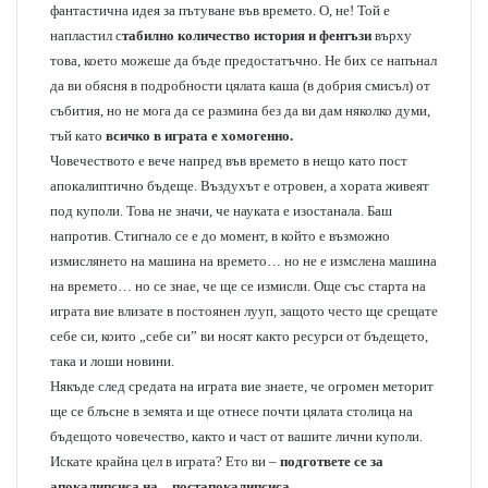
фантастична идея за пътуване във времето. О, не! Той е
напластил с
табилно количество история и фентъзи
върху
това, което можеше да бъде предостатъчно. Не бих се напънал
да ви обясня в подробности цялата каша (в добрия смисъл) от
събития, но не мога да се размина без да ви дам няколко думи,
тъй като
всичко в играта е хомогенно.
Човечеството е вече напред във времето в нещо като пост
апокалиптично бъдеще. Въздухът е отровен, а хората живеят
под куполи. Това не значи, че науката е изостанала. Баш
напротив. Стигнало се е до момент, в който е възможно
измислянето на машина на времето… но не е измслена машина
на времето… но се знае, че ще се измисли. Още със старта на
играта вие влизате в постоянен лууп, защото често ще срещате
себе си, които „себе си” ви носят както ресурси от бъдещето,
така и лоши новини.
Някъде след средата на играта вие знаете, че огромен меторит
ще се блъсне в земята и ще отнесе почти цялата столица на
бъдещото човечество, както и част от вашите лични куполи.
Искате крайна цел в играта? Ето ви –
подгответе се за
апокалипсиса на…постапокалипсиса.