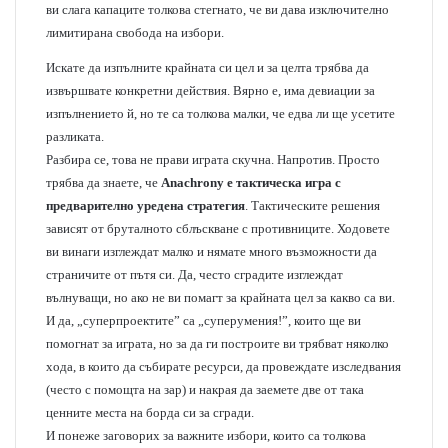
ви слага капаците толкова стегнато, че ви дава изключително
лимитирана свобода на избори.
Искате да изпълните крайната си цел и за целта трябва да
извършвате конкретни действия. Вярно е, има девиации за
изпълнението й, но те са толкова малки, че едва ли ще усетите
разликата.
Разбира се, това не прави играта скучна. Напротив. Просто
трябва да знаете, че
Anachrony е тактическа игра с
предварително уредена стратегия
. Тактическите решения
зависят от бруталното сблъскване с противниците. Ходовете
ви винаги изглеждат малко и нямате много възможности да
страничите от пътя си. Да, често сградите изглеждат
вълнуващи, но ако не ви помагт за крайната цел за какво са ви.
И да, „суперпроектите” са „суперумения!”, които ще ви
помогнат за играта, но за да ги построите ви трябват няколко
хода, в които да събирате ресурси, да провеждате изследвания
(често с помощта на зар) и накрая да заемете две от така
ценните места на борда си за сгради.
И понеже заговорих за важните избори, които са толкова