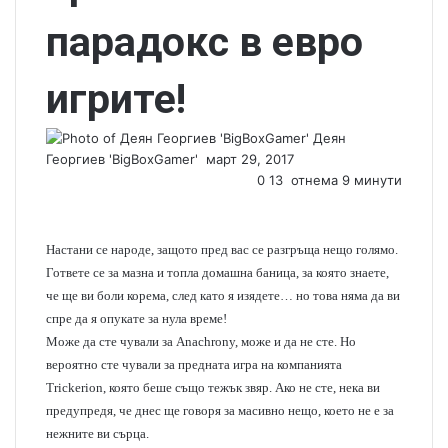
парадокс в евро
игрите!
Деян
Георгиев 'BigBoxGamer'
S
март 29, 2017
e
0
13
отнема 9 минути
n
d
a
Настани се народе, защото пред вас се разгръща нещо голямо.
n
Гответе се за мазна и топла домашна баница, за която знаете,
e
че ще ви боли корема, след като я изядете… но това няма да ви
m
спре да я опукате за нула време!
a
Може да сте чували за Anachrony, може и да не сте. Но
i
вероятно сте чували за предната игра на компанията
l
Trickerion, която беше също тежък звяр. Ако не сте, нека ви
предупредя, че днес ще говоря за масивно нещо, което не е за
нежните ви сърца.