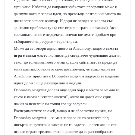
мрънкане. Изборът да направят кубчетата прозрачни може и
да звучи като гъзарска идея, но превръща разграничаването на
цветовете в пълен кошмар. И дори не говоря за хората със
зрителни проблеми тук (а сме играли играта и с такива). Ако
светлината ви не е перфектна, всички ще имате проблем при
събирането на ресурси – гарантирам.
Може да се говори адски много за Anachrony, защото
самата
игра е адски много
, но мисля да сведа вече чудовищно дългия
текст до големина, което няма крашне сайта, затова преди да
мина към заключението само ще спомена, че всяко копие на
Anachrony пристига с Doomsday модул, а лидерските издания
идват дори с още разширения и модули.
Doomsday модулът добавя още един борд и място за мековете,
както и карти с “експерименти”, които ви дават още един
начин за печелене на точки срещу ресурси.
Експериментите са окей, макар и не абсолютно нужни, но
Doomsday модулът… за мен направо си го оставете под
инсърта на кутията и нивгъш не го вадете… освен ако не сте
играли играта трилион пъти и решите да се разнообразите