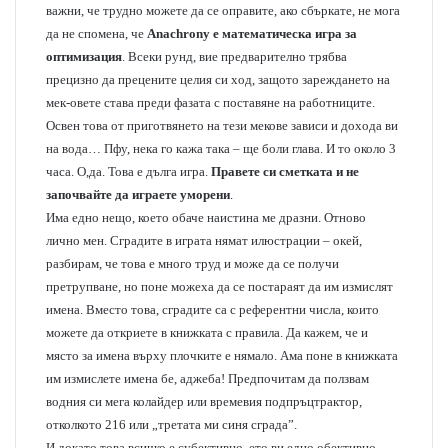
важни, че трудно можете да се оправите, ако сбъркате, не мога
да не спомена, че
Anachrony е математическа игра за
оптимизация
. Всеки рунд, вие предварително трябва
прецизно да прецените целия си ход, защото зареждането на
мек-овете става преди фазата с поставяне на работниците.
Освен това от приготвянето на тeзи мекове зависи и дохода ви
на вода… Пфу, нека го кажа така – ще боли глава. И то около 3
часа. О,да. Това е дълга игра.
Правете си сметката и не
започвайте да играете уморени
.
Има едно нещо, което обаче наистина ме дразни. Отново
лично мен. Сградите в играта нямат илюстрации – окей,
разбирам, че това е много труд и може да се получи
претрупване, но поне можеха да се постараят да им измислят
имена. Вместо това, сградите са с референтни числа, които
можете да откриете в книжката с правила. Да кажем, че и
място за имена върху плочките е нямало. Ама поне в книжката
им измислете имена бе, аджеба! Предпочитам да ползвам
водния си мега колайдер или времевия подпръцтрактор,
отколкото 216 или „третата ми синя сграда”.
И докато това всичко е субективно, ето ви едно обективно