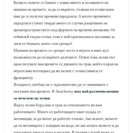
Колкото повече се бавите с измислянето и позлването на
машина на времето, за да се върнете, толкова по-голям шанс
има да се получат времеви парадокси. А когато времевите
парадокси станат твърде много се случва разцепване на
времепространството под формата на времеви аномалии. От
геймплей гледна точка, това е най-оригиналната механика за
заем от банката, която съм срещал!
Машини на времето се срещат често в играта и имат куп
възможности да си върнете дълговете. Освен това, всеки път
щом пътувате във времето се движите по трак, който в края на
играта има потенциал да ви засипе с точки (зависи от
фракцията).
Всъщност, изобщо не е задължително да се занимавате с
пътуване във времето. В Anachrony
има най-различни начини
за печелене на точки.
Върху всеки борд има и трак за отношението ви към
работниците. Много от работниците имат нужда от
мотивация, за да могат да работят отново. Ако искате, можете
да ги мотивирате с плащане на вода, но ако искате можете и да
използвате твърда ръка и насилие. В първия случай може да