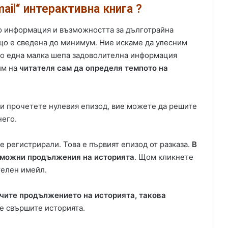
ail“ интерактивна книга ?
о информация и възможността за дълготрайна
що е сведена до минимум. Ние искаме да улесним
по една малка шепа задоволителна информация
им на
читателя сам да определя темпото на
 и прочетете нулевия епизод, вие можете да решите
него.
е регистрирали. Това е първият епизод от разказа.
В
зможни продължения на историята
. Щом кликнете
телен имейл.
учите продължението на историята, такова
 не свършите историята.