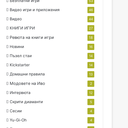
Безплатни игри
53
Видео игри и приложения
46
Видео
44
КНИГИ ИГРИ
27
Ревюта на книги игри
18
Новини
16
Пъзел стаи
14
Kickstarter
14
Домашни правила
13
Модовете на Иво
2
Интервюта
12
Скрити диаманти
5
Сесии
4
Yu-Gi-Oh
4