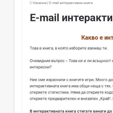
Начална
/
E-mail интерактивни книги
E-mail интеракт
Какво е ин
Това е книга, в която изборите вземаш ти.
Очевидния въпрос –
Това не е ли всъщност 
интересни?
Ние сме израснали с книгите игри. Много до
интерактивната книга има общи неща с тях. 
откриете статистики. Няма да откриете кодо
откриете предварителен и внезапен „Край“.
В интерактивната книга стигате винаги до