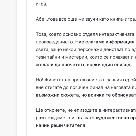
игра.
Абе…това все още ми звучи като книга-игра
Това, което основно отделя интерактивната 
произведението.
Ние слагаме информация 
света, защо някои персонажи действат по ед
тези тайни и мистерии, които се появяват и 
желали да прочетете всеки един епизод.
Но! Животът на протагониста (главния герой)
вие стигате до логичен финал на неговата л
възможни сюжета, но всички те обрисува
Ще откриете, че епизодите в интерактивната
разглеждаме книгата като
художествено пр
начин реши читателя
.