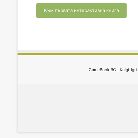
Към първата интерактивна книга
GameBook.BG
|
Knigi-Igr