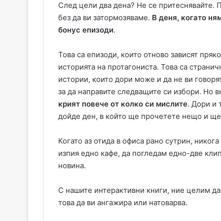
След цели два дена? Не се притеснявайте.
без да ви затормозяваме.
В деня, когато ня
бонус епизоди
.
Това са епизоди, които отново зависят пряко
историята на протагониста. Това са страни
истории, които дори може и да не ви говоря
за да направите следващите си избори. Но 
крият повече от колко си мислите
. Дори и
дойде ден, в който ще прочетете нещо и ще
Когато аз отида в офиса рано сутрин, никог
изпия едно кафе, да погледам едно-две кли
новина.
С нашите интерактивни книги, ние целим да
това да ви ангажира или натоварва.