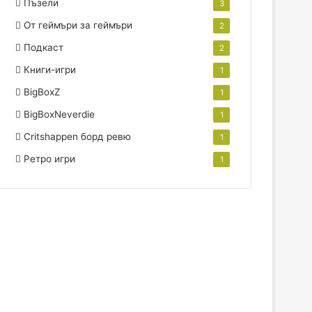
Пъзели
3
От геймъри за геймъри
2
Подкаст
2
Книги-игри
1
BigBoxZ
1
BigBoxNeverdie
1
Critshappen борд ревю
1
Ретро игри
1