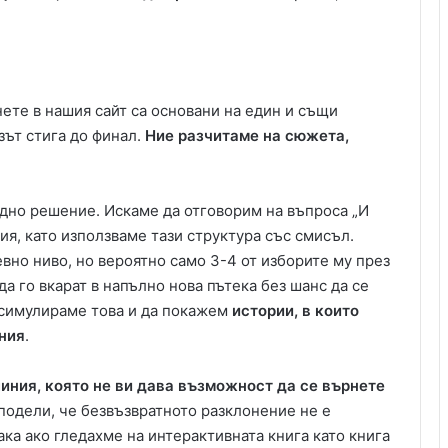
ете в нашия сайт са основани на един и същи
зът стига до финал.
Ние разчитаме на сюжета,
дно решение. Искаме да отговорим на въпроса „И
рия, като използваме тази структура със смисъл.
вно ниво, но вероятно само 3-4 от изборите му през
 го вкарат в напълно нова пътека без шанс да се
а симулираме това и да покажем
истории, в които
ния
.
линия, която не ви дава възможност да се върнете
одели, че безвъзвратното разклонение не е
ака ако гледахме на интерактивната книга като книга