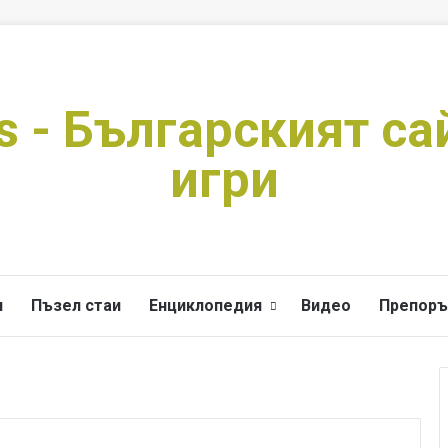
s - Българският са
игри
и
Пъзел стаи
Енциклопедия
Видео
Препоръ