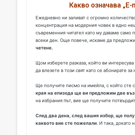
Какво означава „E-m
Ежедневно ни заливат с огромно количеств
концентрация на модерния човек в едно не
съвременния читател като му даваме само 
всеки ден. Още повече, искаме да предлож
четене.
Щом изберете разказа, който ви интересува
да влезете в този свят като се абонирате за 
Ще получите писмо на имейла, с който сте с
края на епизода ще ви предложим две въ
на избрания път, вие ще получите потвърди
След два дена, след вашия избор, ще пол
каквото вие сте пожелали
. И така, докато