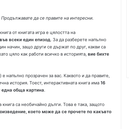
.
Продължавате да се правите на интересни.
книга от книгата игра е цялостта на
във всеки един епизод
. За да разберете напълно
ин начин, защо други се държат по друг, какви са
като цяло как работи всичко в историята,
вие бихте
 е напълно прозрачен за вас. Каквото и да правите,
ична история. Тоест, интерактивната книга има
16
т една обща картина
.
 книга са необичайно дълги. Това е така, защото
оизведение, което може да се прочете по какъвто