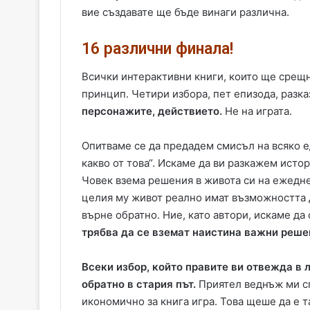
вие създавате ще бъде винаги различна.
16 различни финала!
Всички интерактивни книги, които ще срещн
принцип. Четири избора, пет епизода, разка
персонажите, действието.
Не на играта.
Опитваме се да предадем смисъл на всяко е
какво от това“. Искаме да ви разкажем исто
Човек взема решения в живота си на ежедне
целия му живот реално имат възможността да
върне обратно. Ние, като автори, искаме д
трябва да се вземат наистина важни реше
Всеки избор, който правите ви отвежда в 
обратно в стария път.
Приятел веднъж ми сп
икономично за книга игра. Това щеше да е т