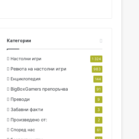
Категории
Настолни игри
1 324
Ревюта на настолни игри
983
Енциклопедия
144
BigBoxGamers препоръчва
91
Преводи
9
Забавни факти
3
Произведено от:
2
Според нас
61