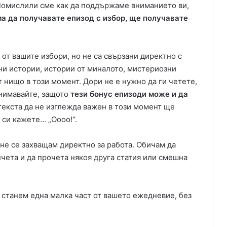
 Помислили сме как да поддържаме вниманието ви,
ма да получавате епизод с избор, ще получавате
 от вашите избори, но не са свързани директно с
чни истории, истории от миналото, мистериозни
т нищо в този момент. Дори не е нужно да ги четете,
внимавайте, защото
тези бонус епизоди може и да
 текста да не изглежда важен в този момент ще
 си кажете… „Оооо!“.
а не се захващам директно за работа. Обичам да
пчета и да прочета някоя друга статия или смешна
 станем една малка част от вашето ежедневие, без