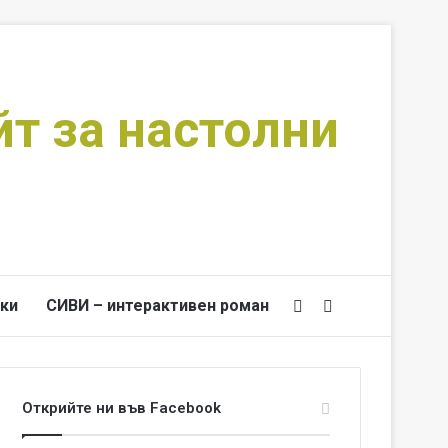
йт за настолни
ки
СИВИ – интерактивен роман
Switch skin
Търси за
Открийте ни във Facebook